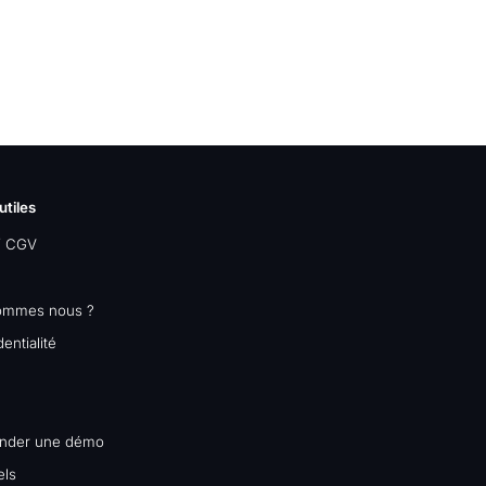
utiles
/ CGV
ommes nous ?
entialité
nder une démo
els