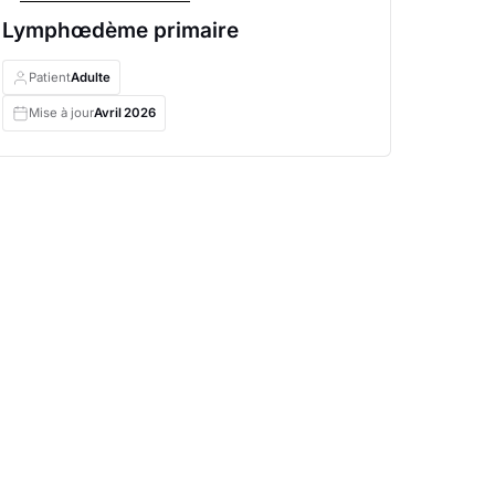
Lymphœdème primaire
Patient
Adulte
Mise à jour
Avril
2026