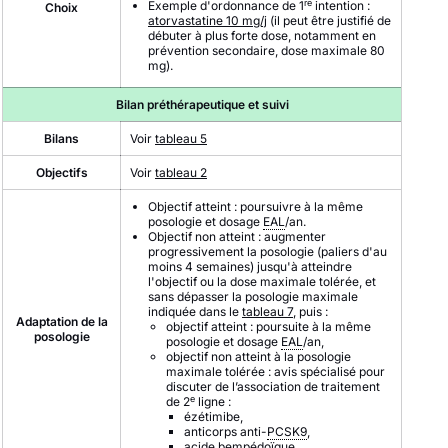
re
Exemple d'ordonnance de 1
intention :
Choix
atorvastatine 10 mg/j
(il peut être justifié de
débuter à plus forte dose, notamment en
prévention secondaire, dose maximale 80
mg).
Bilan préthérapeutique et suivi
Bilans
Voir
tableau 5
Objectifs
Voir
tableau 2
Objectif atteint : poursuivre à la même
posologie et dosage
EAL
/an.
Objectif non atteint : augmenter
progressivement la posologie (paliers d'au
moins 4 semaines) jusqu'à atteindre
l'objectif ou la dose maximale tolérée, et
sans dépasser la posologie maximale
indiquée dans le
tableau 7
, puis :
Adaptation de la
objectif atteint : poursuite à la même
posologie
posologie et dosage
EAL
/an,
objectif non atteint à la posologie
maximale tolérée : avis spécialisé pour
discuter de l’association de traitement
e
de 2
ligne :
ézétimibe,
anticorps anti-
PCSK9
,
acide bempédoïque.