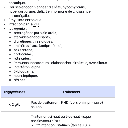
chronique.
Causes endocriniennes : diabète, hypothyroïdie,
hypercorticisme, déficit en hormone de croissance,
acromégalie.
Éthylisme chronique.
Infection par le
VIH
.
Iatrogénie :
œstrogènes par voie orale,
stéroïdes anabolisants,
diurétiques thiazidiques,
antirétroviraux (antiprotéase),
bexarotène,
corticoïdes,
rétinoïdes,
immunosuppresseurs : ciclosporine, sirolimus, évérolimus,
interféron-alpha,
β-bloquants,
neuroleptiques,
résines.
Triglycérides
Traitement
Pas de traitement.
RHD
(
version imprimable
)
< 2 g/L
seules.
Traitement si haut ou très haut risque
cardiovasculaire :
re
1
intention : statines (
tableau 3
) +