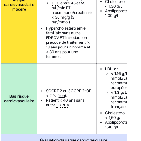
Cholestérol non-
HD
DFG
entre 45 et 59
cardiovasculaire
< 1,30 g/L.
mL/min ET
modéré
Apolipoprotéine B <
albuminurie/créatinurie
1,00 g/L.
< 30 mg/g (3
mg/mmol).
Hypercholestérolémie
familiale sans autre
FDRCV
ET introduction
précoce de traitement (<
18 ans pour un homme et
< 30 ans pour une
femme).
LDL
-c :
< 1,16 g/L
(3
mmoL/L) pour le
recommandatio
européennes,
SCORE 2 ou SCORE 2-OP
< 1,3 g/L
(3,4
< 2 % (
lien
).
Bas risque
mmoL/L) pour le
Patient < 40 ans sans
cardiovasculaire
recommandatio
autre
FDRCV
.
françaises.
Cholestérol non-
HD
< 1,60 g/L.
Apolipoprotéine B <
1,40 g/L.
Évaluation du risque cardiovasculaire