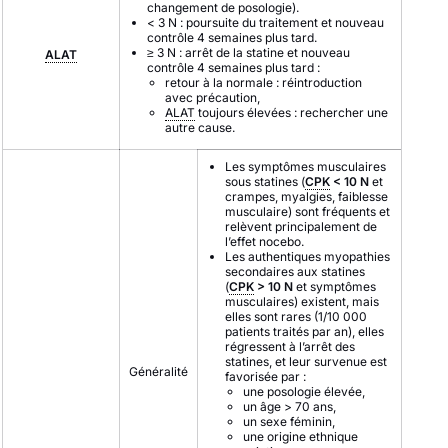
changement de posologie).
< 3 N : poursuite du traitement et nouveau
contrôle 4 semaines plus tard.
≥ 3 N : arrêt de la statine et nouveau
ALAT
contrôle 4 semaines plus tard :
retour à la normale : réintroduction
avec précaution,
ALAT
toujours élevées : rechercher une
autre cause.
Les symptômes musculaires
sous statines (
CPK
< 10 N
et
crampes, myalgies, faiblesse
musculaire) sont fréquents et
relèvent principalement de
l’effet nocebo.
Les authentiques myopathies
secondaires aux statines
(
CPK
> 10 N
et symptômes
musculaires) existent, mais
elles sont rares (1/10 000
patients traités par an), elles
régressent à l’arrêt des
statines, et leur survenue est
Généralité
favorisée par :
une posologie élevée,
un âge > 70 ans,
un sexe féminin,
une origine ethnique