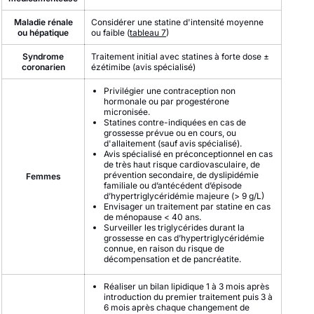
Maladie rénale
Considérer une statine d'intensité moyenne
ou hépatique
ou faible (
tableau 7
)
Syndrome
Traitement initial avec statines à forte dose ±
coronarien
ézétimibe (avis spécialisé)
Privilégier une contraception non
hormonale ou par progestérone
micronisée.
Statines contre-indiquées en cas de
grossesse prévue ou en cours, ou
d'allaitement (sauf avis spécialisé).
Avis spécialisé en préconceptionnel en cas
de très haut risque cardiovasculaire, de
prévention secondaire, de dyslipidémie
Femmes
familiale ou d’antécédent d’épisode
d’hypertriglycéridémie majeure (> 9 g/L)
Envisager un traitement par statine en cas
de ménopause < 40 ans.
Surveiller les triglycérides durant la
grossesse en cas d’hypertriglycéridémie
connue, en raison du risque de
décompensation et de pancréatite.
Réaliser un bilan lipidique 1 à 3 mois après
introduction du premier traitement puis 3 à
6 mois après chaque changement de