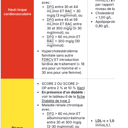
mmoL/L)
ET
↘ 50 
avec :
par rapport au
DFG
entre 30 et 44
niveau de base.
Haut risque
mL/min ET
RAC
< 30
Cholestérol non-
HD
cardiovasculaire
mg/g (3 mg/mmol), ou
< 1,00 g/L.
DFG
entre 45 et 59
Apolipoprotéine B <
mL/min ET
RAC
entre
0,80 g/L.
30 et 300 mg/g (3-30
mg/mmol), ou
DFG
> 60 mL/min ET
RAC
> 300 mg/g (30
mg/mmol).
Hypercholestérolémie
familiale sans autre
FDRCV
ET introduction
tardive de traitement (> 18
ans pour un homme et >
30 ans pour une femme).
SCORE 2 OU SCORE 2-
OP entre 2 % et 10 % (
lien
)
En présence d'un diabète :
voir le tableau 6 de la
fiche
Diabète de type 2
.
Maladie rénale chronique
avec :
DFG
> 60 mL/min ET
albuminurie/créatinurie
LDL
-c < 1,0 g/L
(2,6
entre 30 et 300 mg/g
mmoL/L).
(3-30 mg/mmol), ou
Risque