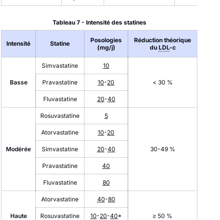
Tableau 7 - Intensité des statines
Posologies
Réduction théorique
Intensité
Statine
(mg/j)
du
LDL
-c
Simvastatine
10
Basse
Pravastatine
10
-
20
< 30 %
Fluvastatine
20
-
40
Rosuvastatine
5
Atorvastatine
10
-
20
Modérée
Simvastatine
20
-
40
30-49 %
Pravastatine
40
Fluvastatine
80
Atorvastatine
40
-
80
Haute
Rosuvastatine
10
-
20
-
40
*
≥ 50 %