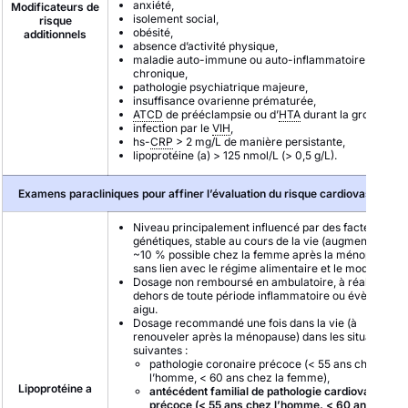
anxiété,
Modificateurs de
isolement social,
risque
obésité,
additionnels
absence d’activité physique,
maladie auto-immune ou auto-inflammatoire
chronique,
pathologie psychiatrique majeure,
insuffisance ovarienne prématurée,
ATCD
de prééclampsie ou d’
HTA
durant la grossesse,
infection par le
VIH
,
hs-
CRP
> 2 mg/L de manière persistante,
lipoprotéine (a) > 125 nmol/L (> 0,5 g/L).
Examens paracliniques pour affiner l’évaluation du risque cardiovasculaire
Niveau principalement influencé par des facteurs
génétiques, stable au cours de la vie (augmentation d
~10 % possible chez la femme après la ménopause),
sans lien avec le régime alimentaire et le mode de vie
Dosage non remboursé en ambulatoire, à réaliser en
dehors de toute période inflammatoire ou évènement
aigu.
Dosage recommandé une fois dans la vie (à
renouveler après la ménopause) dans les situations
suivantes :
pathologie coronaire précoce (< 55 ans chez
l’homme, < 60 ans chez la femme),
Lipoprotéine a
antécédent familial de pathologie cardiovasculair
précoce (< 55 ans chez l’homme, < 60 ans chez l