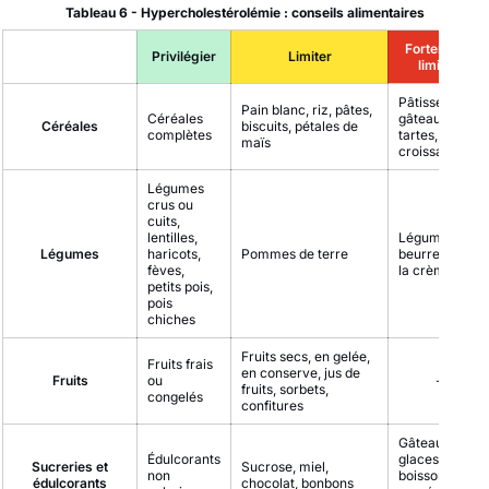
Tableau 6 - Hypercholestérolémie : conseils alimentaires
Fortement
Privilégier
Limiter
limiter
Pâtisseries,
Pain blanc, riz, pâtes,
Céréales
gâteaux,
Céréales
biscuits, pétales de
complètes
tartes,
maïs
croissants
Légumes
crus ou
cuits,
lentilles,
Légumes au
Légumes
haricots,
Pommes de terre
beurre ou à
fèves,
la crème
petits pois,
pois
chiches
Fruits secs, en gelée,
Fruits frais
en conserve, jus de
Fruits
ou
-
fruits, sorbets,
congelés
confitures
Gâteaux,
Édulcorants
glaces,
Sucreries et
Sucrose, miel,
non
boissons
édulcorants
chocolat, bonbons