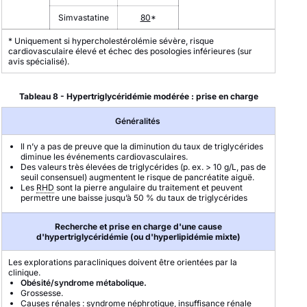
Simvastatine
80
*
* Uniquement si hypercholestérolémie sévère, risque
cardiovasculaire élevé et échec des posologies inférieures (sur
avis spécialisé).
Tableau 8 - Hypertriglycéridémie modérée : prise en charge
Généralités
Il n’y a pas de preuve que la diminution du taux de triglycérides
diminue les événements cardiovasculaires.
Des valeurs très élevées de triglycérides (p. ex. > 10 g/L, pas de
seuil consensuel) augmentent le risque de pancréatite aiguë.
Les
RHD
sont la pierre angulaire du traitement et peuvent
permettre une baisse jusqu’à 50 % du taux de triglycérides
Recherche et prise en charge d'une cause
d'hypertriglycéridémie (ou d'hyperlipidémie mixte)
Les explorations paracliniques doivent être orientées par la
clinique.
Obésité/syndrome métabolique.
Grossesse.
Causes rénales : syndrome néphrotique, insuffisance rénale