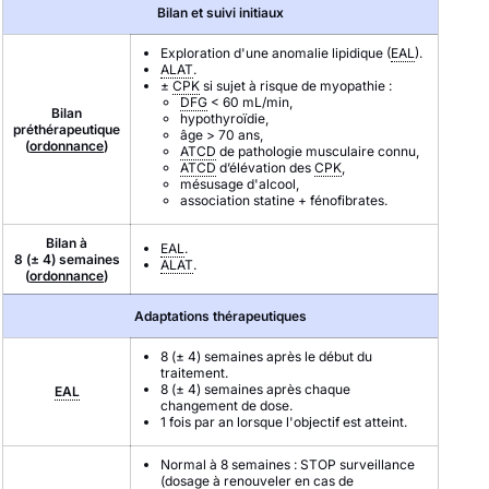
Bilan et suivi initiaux
Exploration d'une anomalie lipidique (
EAL
).
ALAT
.
±
CPK
si sujet à risque de myopathie :
DFG
< 60 mL/min,
Bilan
hypothyroïdie,
préthérapeutique
âge > 70 ans,
(
ordonnance
)
ATCD
de pathologie musculaire connu,
ATCD
d’élévation des
CPK
,
mésusage d'alcool,
association statine + fénofibrates.
Bilan à
EAL
.
8 (± 4) semaines
ALAT
.
(
ordonnance
)
Adaptations thérapeutiques
8 (± 4) semaines après le début du
traitement.
8 (± 4) semaines après chaque
EAL
changement de dose.
1 fois par an lorsque l'objectif est atteint.
Normal à 8 semaines : STOP surveillance
(dosage à renouveler en cas de