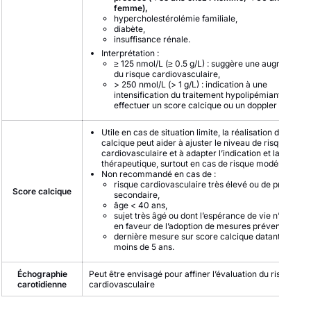
femme),
hypercholestérolémie familiale,
diabète,
insuffisance rénale.
Interprétation :
≥ 125 nmol/L (≥ 0.5 g/L) : suggère une augmentati
du risque cardiovasculaire,
> 250 nmol/L (> 1 g/L) : indication à une
intensification du traitement hypolipémiant et à
effectuer un score calcique ou un doppler des
TS
Utile en cas de situation limite, la réalisation d’un sco
calcique peut aider à ajuster le niveau de risque
cardiovasculaire et à adapter l’indication et la cible
thérapeutique, surtout en cas de risque modéré.
Non recommandé en cas de :
risque cardiovasculaire très élevé ou de préventi
Score calcique
secondaire,
âge < 40 ans,
sujet très âgé ou dont l’espérance de vie n’est pas
en faveur de l’adoption de mesures préventives,
dernière mesure sur score calcique datant de
moins de 5 ans.
Échographie
Peut être envisagé pour affiner l’évaluation du risque
carotidienne
cardiovasculaire