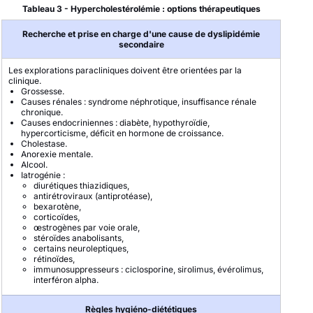
Tableau 3 - Hypercholestérolémie : options thérapeutiques
Recherche et prise en charge d'une cause de dyslipidémie
secondaire
Les explorations paracliniques doivent être orientées par la
clinique.
Grossesse.
Causes rénales : syndrome néphrotique, insuffisance rénale
chronique.
Causes endocriniennes : diabète, hypothyroïdie,
hypercorticisme, déficit en hormone de croissance.
Cholestase.
Anorexie mentale.
Alcool.
Iatrogénie :
diurétiques thiazidiques,
antirétroviraux (antiprotéase),
bexarotène,
corticoïdes,
œstrogènes par voie orale,
stéroïdes anabolisants,
certains neuroleptiques,
rétinoïdes,
immunosuppresseurs : ciclosporine, sirolimus, évérolimus,
interféron alpha
.
Règles hygiéno-diététiques