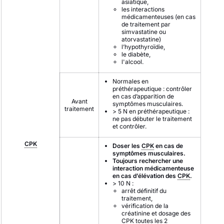
asiatique,
les interactions
médicamenteuses (en cas
de traitement par
simvastatine ou
atorvastatine)
l’hypothyroïdie,
le diabète,
l'alcool.
Normales en
préthérapeutique : contrôler
en cas d’apparition de
Avant
symptômes musculaires.
traitement
> 5 N en préthérapeutique :
ne pas débuter le traitement
et contrôler.
CPK
Doser les
CPK
en cas de
symptômes musculaires.
Toujours rechercher une
interaction médicamenteuse
en cas d’élévation des
CPK
.
> 10 N :
arrêt définitif du
traitement,
vérification de la
créatinine et dosage des
CPK
toutes les 2