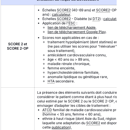
Échelles
SCORE2
(40-69 ans) et
SCORE2
-OP (70-89
ans) :
calculateur
.
Échelles
SCORE2
- Diabète (si
DT2
) :
calculateur
.
Application de l'
ESC
:
lien de téléchargement Apple
,
lien de téléchargement Google Play
.
Scores non applicables en cas de :
traitement hypolipémiant (dont statines) en cours
SCORE 2 et
(ne pas utiliser les scores pour “réévaluer” le risq
SCORE 2-OP
sous traitement),
antécédent cardiovasculaire connu,
âge < 40 ans ou > 89 ans,
maladie rénale chronique,
femme enceinte,
hypercholestérolémie familiale,
anomalie lipidique ou génétique rare,
HTA
secondaire.
La présence des éléments suivants doit conduire à
considérer le patient comme étant à plus haut risque que
celui estimé par le SCORE 2 ou le SCORE 2-OP, et à
envisager d’adapter les cibles de traitement :
ATCD
familial de maladie cardiovasculaire précoce
(homme < 55 ans, femme < 60 ans),
ethnie à haut risque (dont Asie du Sud, région pour
laquelle une adaptation du
SCORE2
est disponible da
cette
publication
),