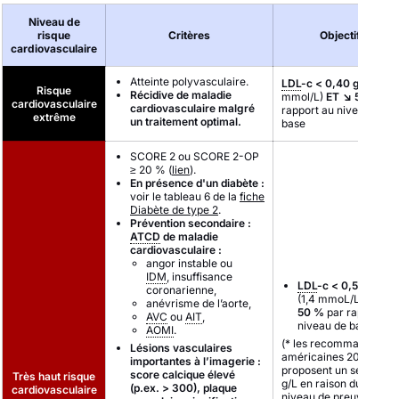
Niveau de
risque
Critères
Objectifs
cardiovasculaire
Atteinte polyvasculaire.
LDL
-c < 0,40 g/L
(1,0
Risque
Récidive de maladie
mmol/L)
ET
↘ 50 %
pa
cardiovasculaire
cardiovasculaire malgré
rapport au niveau de
extrême
un traitement optimal.
base
SCORE 2 ou SCORE 2-OP
≥ 20 % (
lien
).
En présence d'un diabète :
voir le tableau 6 de la
fiche
Diabète de type 2
.
Prévention secondaire :
ATCD
de maladie
cardiovasculaire :
angor instable ou
IDM
, insuffisance
LDL
-c < 0,55 g/L*
coronarienne,
(1,4 mmoL/L)
ET
↘
anévrisme de l’aorte,
50 %
par rapport au
AVC
ou
AIT
,
niveau de base.
AOMI
.
(* les recommandation
Lésions vasculaires
américaines 2024
importantes à l’imagerie :
proposent un seuil < 0,
score calcique élevé
Très haut risque
g/L en raison du faible
(p.ex. > 300), plaque
cardiovasculaire
niveau de preuve de la