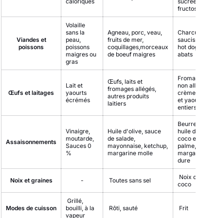
caloriques
sucrées,
fructose
Volaille
sans la
Agneau, porc, veau,
Charcuterie,
Viandes et
peau,
fruits de mer,
saucisses,
poissons
poissons
coquillages,morceaux
hot dogs,
maigres ou
de boeuf maigres
abats
gras
Fromages
Œufs, laits et
Lait et
non allégés,
fromages allégés,
Œufs et laitages
yaourts
crème, laits
autres produits
écrémés
et yaourts
laitiers
entiers
Beurre, lard,
Vinaigre,
Huile d'olive, sauce
huile de
moutarde,
de salade,
coco et de
Assaisonnements
Sauces 0
mayonnaise, ketchup,
palme,
%
margarine molle
margarine
dure
Noix de
Noix et graines
-
Toutes sans sel
coco
Grillé,
Modes de cuisson
bouilli, à la
Rôti, sauté
Frit
vapeur