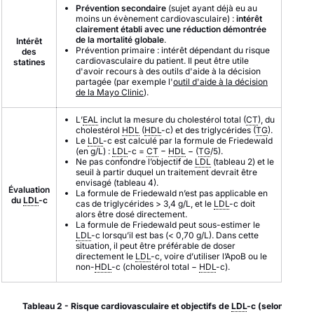
Prévention secondaire
(sujet ayant déjà eu au
moins un évènement cardiovasculaire) :
intérêt
clairement établi avec une réduction démontrée
de la mortalité globale
.
Intérêt
Prévention primaire : intérêt dépendant du risque
des
cardiovasculaire du patient. Il peut être utile
statines
d'avoir recours à des outils d'aide à la décision
partagée (par exemple l'
outil d'aide à la décision
de la Mayo Clinic
).
L’
EAL
inclut la mesure du cholestérol total (
CT
), du
cholestérol
HDL
(
HDL
-c) et des triglycérides (
TG
).
Le
LDL
-c est calculé par la formule de Friedewald
(en g/L) :
LDL
-c =
CT
−
HDL
− (
TG
/5).
Ne pas confondre l’objectif de
LDL
(tableau 2) et le
seuil à partir duquel un traitement devrait être
envisagé (tableau 4).
Évaluation
La formule de Friedewald n’est pas applicable en
du
LDL
-c
cas de triglycérides > 3,4 g/L, et le
LDL
-c doit
alors être dosé directement.
La formule de Friedewald peut sous-estimer le
LDL
-c lorsqu’il est bas (< 0,70 g/L). Dans cette
situation, il peut être préférable de doser
directement le
LDL
-c, voire d’utiliser l’ApoB ou le
non-
HDL
-c (cholestérol total −
HDL
-c).
Tableau 2 - Risque cardiovasculaire et objectifs de
LDL
-c (selon
ESC
)