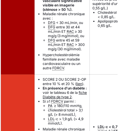
vasculaire significative
supériorité d’un seuil <
visible en imagerie
0,55 g/L.)
(sténose > 50 %).
Cholestérol non-
HD
Maladie rénale chronique
< 0,85 g/L.
avec :
Apolipoprotéine B <
DFG
< 30 mL/min, ou
0,65 g/L.
DFG
entre 30 et 44
mL/min ET
RAC
≥ 30
mg/g (3 mg/mmol), ou
DFG
entre 45 et 59
mL/min ET
RAC
> 300
mg/g (30 mg/mmol).
Hypercholestérolémie
familiale avec maladie
cardiovasculaire ou un
autre
FDRCV
.
SCORE 2 OU SCORE 2-OP
entre 10 % et 20 % (
lien
).
En présence d'un diabète :
voir le tableau 6 de la
fiche
Diabète de type 2
.
Si ≥1
FDRCV
parmi :
PA
≥ 180/110 mmHg,
cholestérol total > 3,1
g/L (> 8 mmol/L),
LDL
-c > 1,9 g/L (> 4,9
mmol/L).
LDL
-c < 0,7 g/L
(1,8
Maladie rénale chronique