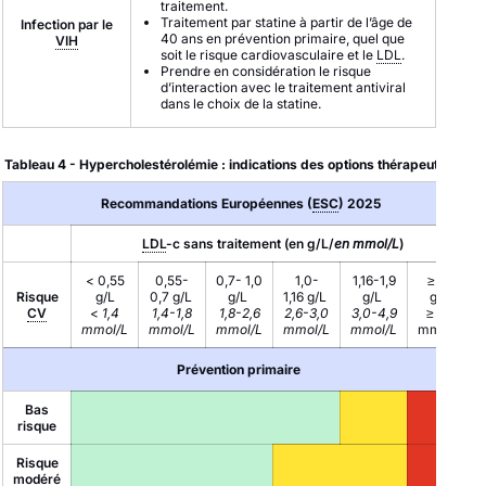
traitement.
Traitement par statine à partir de l’âge de
Infection par le
40 ans en prévention primaire, quel que
VIH
soit le risque cardiovasculaire et le
LDL
.
Prendre en considération le risque
d’interaction avec le traitement antiviral
dans le choix de la statine.
Tableau 4 - Hypercholestérolémie : indications des options thérapeutiques
Recommandations Européennes (
ESC
) 2025​
LDL
-c sans traitement (en g/L/
en mmol/L
)
< 0,55
0,55-
0,7- 1,0
1,0-
1,16-1,9
≥ 1,9
Risque
g/L
0,7 g/L
g/L
1,16 g/L
g/L
g/L
CV
<
1,4
1,4-1,8
1,8-2,6
2,6-3,0
3,0-4,9
≥ 4,9
mmol/L
mmol/L
mmol/L
mmol/L
mmol/L
mmol/L
Prévention primaire
Bas
risque
Risque
modéré