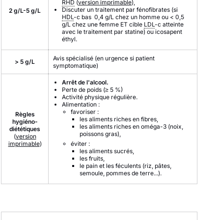
RHD
(
version imprimable
),
Discuter un traitement par fénofibrates (si
2 g/L-5 g/L
HDL
-c bas 0,4 g/L chez un homme ou < 0,5
g/L chez une femme ET cible
LDL
-c atteinte
avec le traitement par statine) ou icosapent
éthyl.
Avis spécialisé (en urgence si patient
> 5 g/L
symptomatique)
Arrêt de l'alcool.
Perte de poids (≥ 5 %)
Activité physique régulière.
Alimentation :
favoriser :
Règles
les aliments riches en fibres,
hygiéno-
les aliments riches en oméga-3 (noix,
diététiques
poissons gras),
(
version
imprimable
)
éviter :
les aliments sucrés,
les fruits,
le pain et les féculents (riz, pâtes,
semoule, pommes de terre...).