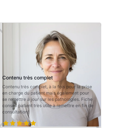
Contenu très complet
Contenu très complet, à la fois pour la prise
en charge du patient mais également pour
se remettre à jour sur les pathologies. Fiche
conseil patient très utile à remettre en fin de
consultation!