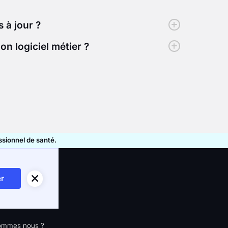
 à jour ?
on logiciel métier ?
essionnel de santé.
utiles
r
/ CGV
ommes nous ?