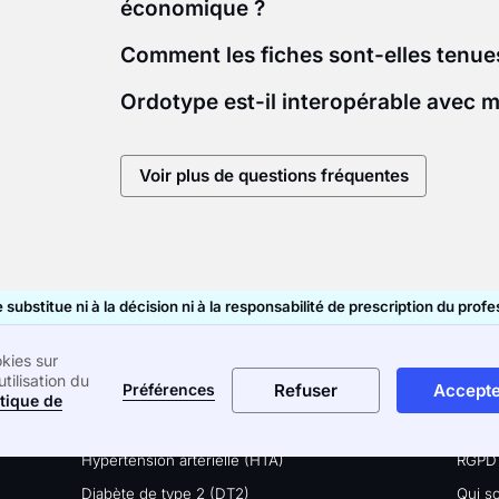
économique ?
Comment les fiches sont-elles tenues
Ordotype est-il interopérable avec m
Voir plus de questions fréquentes
substitue ni à la décision ni à la responsabilité de prescription du prof
kies sur
utilisation du
Recherches fréquentes
Liens 
Refuser
Accepte
Préférences
itique de
Fiche automesure (AMT)
CGU 
Hypertension artérielle (HTA)
RGPD
Diabète de type 2 (DT2)
Qui s