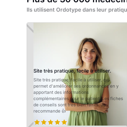
Ils utilisent Ordotype dans leur prati
Site très pratique, facile à utiliser.
Site très pratique, facile à utiliser, qui
permet d'améliorer ses ordonnances en y
apportant des informations
complémentaires pour le patient. Les fiches
de conseils sont très bien faites. Je
recommande 👍