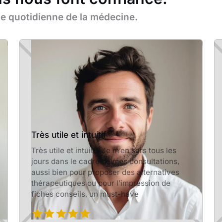
que quotidienne de la médecine.
Très utile et intuitif
Très utile et intuitif. Je m’en sers tous les
jours dans le cadre de mes consultations,
aussi bien pour proposer des alternatives
thérapeutiques ou pour l’impression de
fiches conseils, un must-have