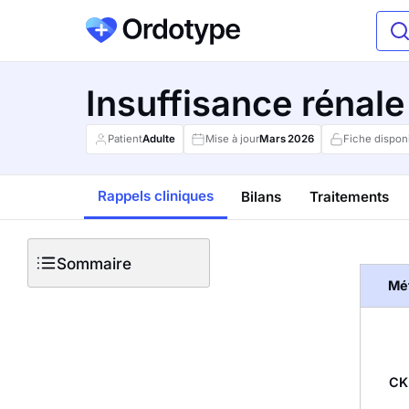
Insuffisance rénale
Patient
Adulte
Mise à jour
Mars
2026
Fiche dispon
Rappels cliniques
Bilans
Traitements
Sommaire
Mé
CK