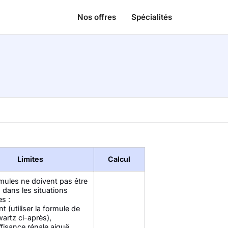
Nos offres
Spécialités
Limites
Calcul
mules ne doivent pas être
s dans les situations
es :
t (utiliser la formule de
artz ci-après),
ffisance rénale aiguë