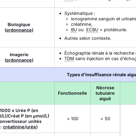
Systématique :
ionogramme sanguin et urinaire
créatinine,
Biologique
BU
ou
ECBU
+ protéinurie.
(
ordonnance
)
Autres selon contexte.
Échographie rénale à la recherche 
Imagerie
TDM
sans injection en cas d'échog
(
ordonnance
)
Types d'insuffisance rénale aig
Nécrose
Fonctionnelle
tubulaire
aiguë
1000 x Urée P (en
/L)/Créat P (en μmol/L)
> 100
< 50
onvertisseur unités
:
créatinine
/
urée
)