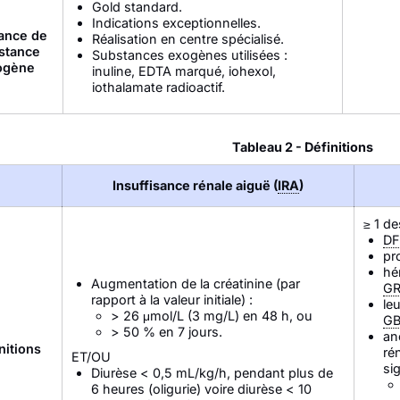
Gold standard.
Indications exceptionnelles.
rance de
Réalisation en centre spécialisé.
stance
Substances exogènes utilisées :
ogène
inuline, EDTA marqué, iohexol,
iothalamate radioactif.
Tableau 2 - Définitions
Insuffisance rénale aiguë (
IRA
)
≥ 1 d
D
pr
hé
Augmentation de la créatinine (par
G
rapport à la valeur initiale) :
le
> 26 μmol/L (3 mg/L) en 48 h, ou
G
> 50 % en 7 jours.
an
nitions
ré
ET/OU
sig
Diurèse < 0,5 mL/kg/h, pendant plus de
6 heures (oligurie) voire diurèse < 10