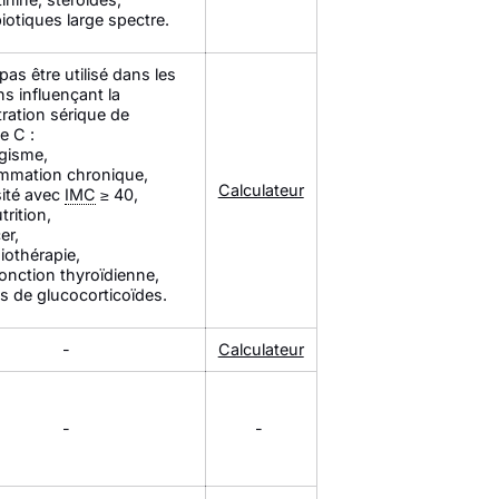
biotiques large spectre.
pas être utilisé dans les
ns influençant la
ration sérique de
ne C :
gisme,
ammation chronique,
Calculateur
ité avec
IMC
≥ 40,
trition,
er,
iothérapie,
onction thyroïdienne,
s de glucocorticoïdes.
-
Calculateur
-
-