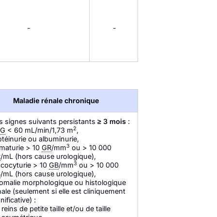
-
-
Maladie rénale chronique
es signes suivants persistants
≥ 3 mois
:
2
FG
< 60 mL/min/1,73 m
,
otéinurie ou albuminurie,
3
maturie > 10
GR
/mm
ou > 10 000
R
/mL (hors cause urologique),
3
ucocyturie > 10
GB
/mm
ou > 10 000
B
/mL (hors cause urologique),
omalie morphologique ou histologique
nale (seulement si elle est cliniquement
nificative) :
reins de petite taille et/ou de taille