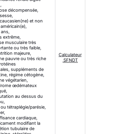
),
hose décompensée,
sesse,
caucasien(ne) et non
-américain(e),
 ans,
s extrême,
e musculaire très
rtante ou très faible,
trition majeure,
Calculateur
me pauvre ou très riche
SFNDT
rotéines
ales, suppléments de
tine, régime cétogène,
me végétarien,
drome œdémateux
qué,
tation au dessus du
ou,
 ou tétraplégie/parésie,
er,
ffisance cardiaque,
cament modifiant la
étion tubulaire de
tinine, stéroïdes,