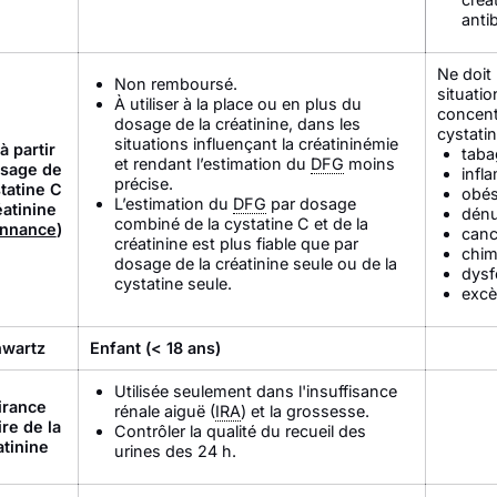
anti
Ne doit 
Non remboursé.
situatio
À utiliser à la place ou en plus du
concent
dosage de la créatinine, dans les
cystati
situations influençant la créatininémie
à partir
taba
et rendant l’estimation du
DFG
moins
osage de
infl
précise.
statine C
obés
L’estimation du
DFG
par dosage
éatinine
dénu
combiné de la cystatine C et de la
nnance
)
canc
créatinine est plus fiable que par
chim
dosage de la créatinine seule ou de la
dysf
cystatine seule.
excè
hwartz
Enfant (< 18 ans)
Utilisée seulement dans l'insuffisance
irance
rénale aiguë (
IRA
) et la grossesse.
ire de la
Contrôler la qualité du recueil des
atinine
urines des 24 h.