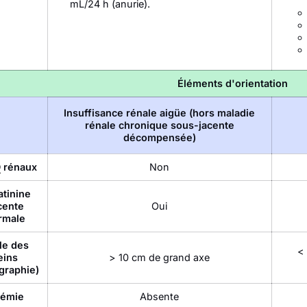
mL/24 h (anurie).
Éléments d'orientation
Insuffisance rénale aigüe (hors maladie
rénale chronique sous-jacente
décompensée)
D
rénaux
Non
atinine
cente
Oui
rmale
lle des
<
eins
> 10 cm de grand axe
graphie)
émie
Absente