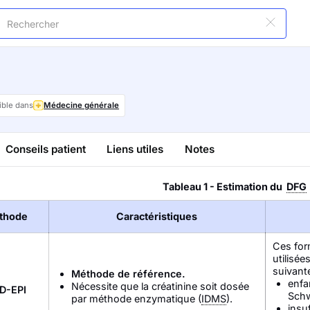
ible dans
Médecine générale
Conseils patient
Liens utiles
Notes
Tableau 1 - Estimation du
DFG
thode
Caractéristiques
Ces for
utilisée
suivant
Méthode de référence.
enfan
Nécessite que la créatinine soit dosée
D-EPI
Schw
par méthode enzymatique (
IDMS
).
insu