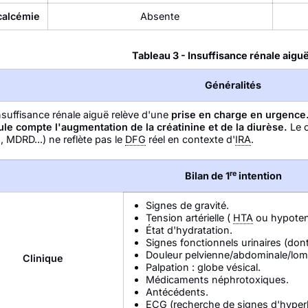
alcémie
Absente
Tableau 3 - Insuffisance rénale aiguë
Généralités
nsuffisance rénale aiguë relève d'une
prise en charge en urgence
ule compte l'augmentation de la créatinine et de la diurèse.
Le 
, MDRD...) ne reflète pas le
DFG
réel en contexte d'
IRA
.
re
Bilan de 1
intention
Signes de gravité.
Tension artérielle (
HTA
ou hypotens
État d'hydratation.
Signes fonctionnels urinaires (do
Douleur pelvienne/abdominale/lom
Clinique
Palpation : globe vésical.
Médicaments néphrotoxiques.
Antécédents.
ECG
(recherche de signes d'hyperk