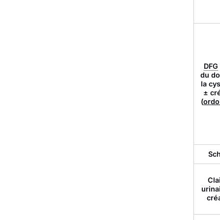
DFG
du d
la cy
± cr
(
ordo
Sc
Cla
urina
cré