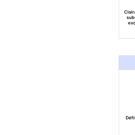
Clai
sub
ex
Défi