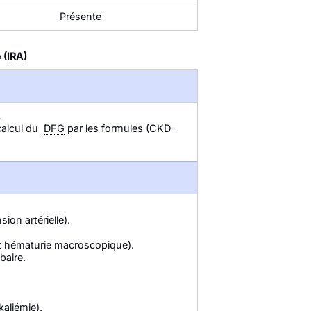
Présente
 (
IRA
)
.
calcul du
DFG
par les formules (CKD-
ion artérielle).
nt hématurie macroscopique).
baire.
aliémie).