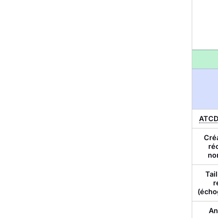
ATC
Cré
ré
no
Tai
r
(écho
An