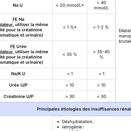
> 40
Na U
< 20 mmol/L*
mmol/L
FE
Na
ulateur
, utiliser la même
< 1 %*
> 1-2 %
ité pour la créatinine
Dilata
smatique et urinaire)
manque
brutal
FE
Urée
ulateur
, utiliser la même
> 35-40
< 35 %
ité pour la créatinine
%
smatique et urinaire)
Na/K U
< 1
> 1
Urée U/P
> 10
< 10
Créatinine U/P
> 30
< 30
Principales étiologies des insuffisances rénal
Déshydratation.
Iatrogénie :