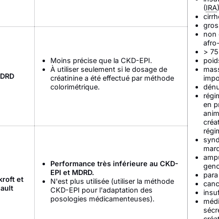
(
IRA
cirr
gros
non 
afro
> 75
Moins précise que la CKD-EPI.
poid
À utiliser seulement si le dosage de
mass
DRD
créatinine a été effectué par méthode
impo
colorimétrique.
dénu
régi
en p
anim
créa
régi
syn
mar
ampu
Performance très inférieure au CKD-
gen
EPI et MDRD.
para
roft et
N'est plus utilisée (utiliser la méthode
canc
ault
CKD-EPI pour l'adaptation des
insu
posologies médicamenteuses).
médi
sécr
créa