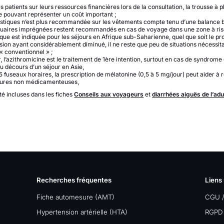
patients sur leurs ressources financières lors de la consultation, la trousse à p
e pouvant représenter un coût important ;
imoustiques n’est plus recommandée sur les vêtements compte tenu d’une balance 
iquaires imprégnées restent recommandés en cas de voyage dans une zone à ris
que est indiquée pour les séjours en Afrique sub-Saharienne, quel que soit le pro
sion ayant considérablement diminué, il ne reste que peu de situations nécessit
 « conventionnel » ;
 l’azithromicine est le traitement de 1ère intention, surtout en cas de syndrom
u décours d’un séjour en Asie,
5 fuseaux horaires, la prescription de mélatonine (0,5 à 5 mg/jour) peut aider 
sures non médicamenteuses,
é incluses dans les fiches
Conseils aux voyageurs
et
diarrhées aiguës de l’adu
Recherches fréquentes
Liens 
Fiche automesure (AMT)
CGU 
Hypertension artérielle (HTA)
RGPD