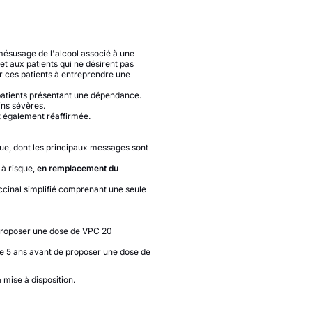
 mésusage de l'alcool associé à une
t aux patients qui ne désirent pas
er ces patients à entreprendre une
 patients présentant une dépendance.
ins sévères.
st également réaffirmée.
ue, dont les principaux messages sont
à risque,
en remplacement du
ccinal simplifié comprenant une seule
proposer une dose de VPC 20
e 5 ans avant de proposer une dose de
mise à disposition.