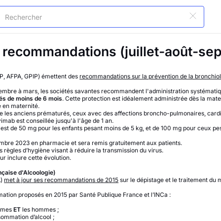
 recommandations (juillet-août-s
FP, AFPA, GPIP) émettent des
recommandations sur la prévention de la bronchiol
tembre à mars, les sociétés savantes recommandent l'administration systémati
és de moins de 6 mois
. Cette protection est idéalement administrée dès la mate
e en maternité.
que les anciens prématurés, ceux avec des affections broncho-pulmonaires, card
vimab est conseillée jusqu'à l'âge de 1 an.
t de 50 mg pour les enfants pesant moins de 5 kg, et de 100 mg pour ceux pes
embre 2023 en pharmacie et sera remis gratuitement aux patients.
règles d’hygiène visant à réduire la transmission du virus.
ur inclure cette évolution.
nçaise d'Alcoologie)
A)
met à jour ses recommandations de 2015
sur le dépistage et le traitement du
ation proposés en 2015 par Santé Publique France et l’INCa :
emmes
ET
les hommes ;
ommation d’alcool ;