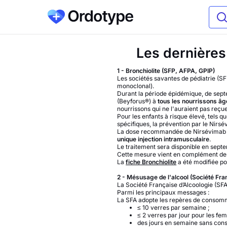
Les dernières
1 - Bronchiolite (SFP, AFPA, GPIP)
Les sociétés savantes de pédiatrie (S
monoclonal).
Durant la période épidémique, de sep
(Beyforus®) à
tous les nourrissons âg
nourrissons qui ne l'auraient pas reçu
Pour les enfants à risque élevé, tels 
spécifiques, la prévention par le Nirsé
La dose recommandée de Nirsévimab es
unique injection intramusculaire
.
Le traitement sera disponible en sept
Cette mesure vient en complément des 
La
fiche Bronchiolite
a été modifiée po
2 - Mésusage de l'alcool
(Société Fra
La Société Française d’Alcoologie (SF
Parmi les principaux messages :
La SFA adopte les repères de consomm
≤ 10 verres par semaine ;
≤ 2 verres par jour pour les f
des jours en semaine sans cons