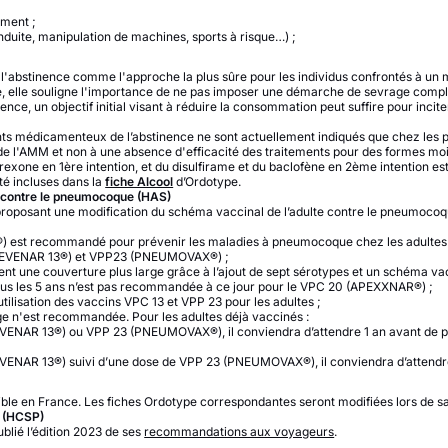
ement ;
onduite, manipulation de machines, sports à risque…) ;
e l'abstinence comme l'approche la plus sûre pour les individus confrontés à un
, elle souligne l'importance de ne pas imposer une démarche de sevrage comple
nce, un objectif initial visant à réduire la consommation peut suffire pour incit
ments médicamenteux de l’abstinence ne sont actuellement indiqués que chez les
ion de l'AMM et non à une absence d'efficacité des traitements pour des formes mo
trexone en 1ère intention, et du disulfirame et du baclofène en 2ème intention e
é incluses dans la
fiche Alcool
d’Ordotype.
n contre le pneumocoque (HAS)
roposant une modification du schéma vaccinal de l’adulte contre le pneumocoq
 est recommandé pour prévenir les maladies à pneumocoque chez les adultes 
EVENAR 13®) et VPP23 (PNEUMOVAX®) ;
nt une couverture plus large grâce à l’ajout de sept sérotypes et un schéma va
tous les 5 ans n’est pas recommandée à ce jour pour le VPC 20 (APEXXNAR®) ;
ilisation des vaccins VPC 13 et VPP 23 pour les adultes ;
 n'est recommandée. Pour les adultes déjà vaccinés :
VENAR 13®) ou VPP 23 (PNEUMOVAX®), il conviendra d’attendre 1 an avant de 
VENAR 13®) suivi d’une dose de VPP 23 (PNEUMOVAX®), il conviendra d’attendr
le en France. Les fiches Ordotype correspondantes seront modifiées lors de sa 
 (HCSP)
blié l’édition 2023 de ses
recommandations aux voyageurs
.