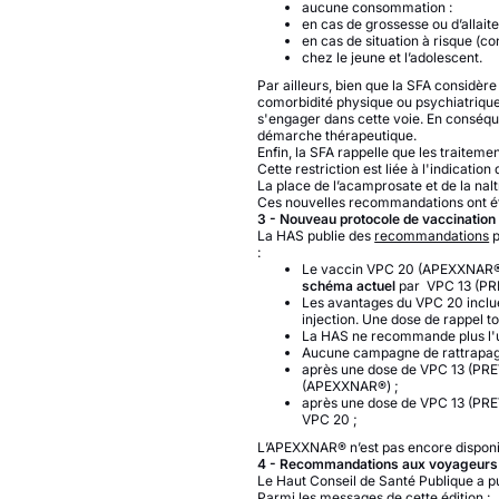
aucune consommation :
en cas de grossesse ou d’allait
en cas de situation à risque (c
chez le jeune et l’adolescent.
Par ailleurs, bien que la SFA considèr
comorbidité physique ou psychiatrique
s'engager dans cette voie. En conséque
démarche thérapeutique.
Enfin, la SFA rappelle que les traite
Cette restriction est liée à l'indicat
La place de l’acamprosate et de la nal
Ces nouvelles recommandations ont ét
3 - Nouveau protocole de vaccinatio
La HAS publie des
recommandations
p
:
Le vaccin VPC 20 (APEXXNAR®)
schéma actuel
par VPC 13 (PR
Les avantages du VPC 20 inclue
injection. Une dose de rappel 
La HAS ne recommande plus l'ut
Aucune campagne de rattrapage
après une dose de VPC 13 (PRE
(APEXXNAR®) ;
après une dose de VPC 13 (PRE
VPC 20 ;
L’APEXXNAR® n’est pas encore disponib
4 - Recommandations aux voyageurs
Le Haut Conseil de Santé Publique a pu
Parmi les messages de cette édition :