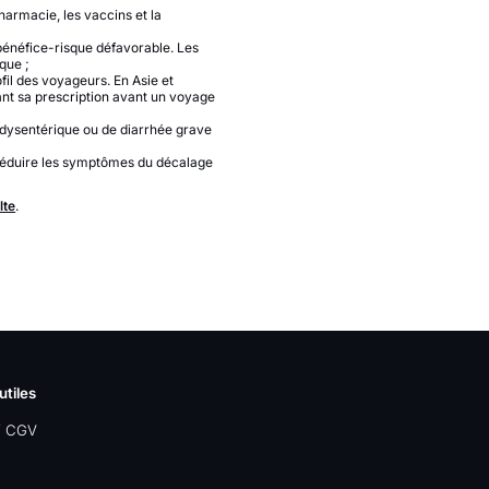
harmacie, les vaccins et la
bénéfice-risque défavorable. Les
que ;
fil des voyageurs. En Asie et
ant sa prescription avant un voyage
e dysentérique ou de diarrhée grave
à réduire les symptômes du décalage
lte
.
utiles
/ CGV