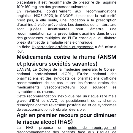
placentaire, il est recommandé de prescrire de l’aspirine
100-160 mg lors des grossesses suivantes.
En revanche, contrairement aux recommandations
anglaises NICE 2023, le CNGOF stipule que la nulliparité
n'est pas, à elle seule, une indication à la prescription
d'aspirine à visée préventive. Les données de la littérature
sont jugées insuffisantes pour émettre une
recommandation sur la prescription d’aspirine dans le cas
des grossesses multiples, de l'HTA chronique, du diabète
préexistant et de la maladie rénale chronique.
La fiche
Hypertension artérielle et grossesse
a été mise à
jour.
Médicaments contre le rhume (ANSM
et plusieurs sociétés savantes)
L'ANSM, Le Collège de la médecine générale, le Conseil
national professionnel d'ORL, l’Ordre national des
pharmaciens et des syndicats de pharmaciens d’officine
recommandent de ne pas utiliser les formes orales des
médicaments vasoconstricteurs pour soulager les
symptômes du rhume.
Cette recommandation s'explique par un risque rare mais
grave d'IDM et d'AVC, et possiblement de syndromes
d'encéphalopathie réversible postérieure et de syndromes
de vasoconstriction cérébrale réversible.
Agir en premier recours pour diminuer
le risque alcool (HAS)
La HAS propose un
guide de repérage et
d’accompagnement des patients face aux risques de