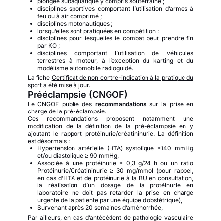
plongée subaquatique y compris souterraine ;
disciplines sportives comportant l’utilisation d’armes à
feu ou à air comprimé ;
disciplines motonautiques ;
lorsqu’elles sont pratiquées en compétition :
disciplines pour lesquelles le combat peut prendre fin
par KO ;
disciplines comportant l’utilisation de véhicules
terrestres à moteur, à l’exception du karting et du
modélisme automobile radioguidé.
La fiche
Certificat de non contre-indication à la pratique du
sport
a été mise à jour.
Prééclampsie (CNGOF)
Le CNGOF publie des
recommandations
sur la prise en
charge de la pré-éclampsie.
Ces recommandations proposent notamment une
modification de la définition de la pré-éclampsie en y
ajoutant le rapport protéinurie/créatininurie. La définition
est désormais :
Hypertension artérielle (HTA) systolique ≥140 mmHg
et/ou diastolique ≥ 90 mmHg,
Associée à une protéinurie ≥ 0,3 g/24 h ou un ratio
Protéinurie/Créatininurie ≥ 30 mg/mmol (pour rappel,
en cas d’HTA et de protéinurie à la BU en consultation,
la réalisation d’un dosage de la protéinurie en
laboratoire ne doit pas retarder la prise en charge
urgente de la patiente par une équipe d’obstétrique),
Survenant après 20 semaines d’aménorrhée,
Par ailleurs, en cas d’antécédent de pathologie vasculaire