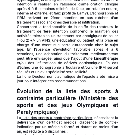
intention à réaliser en l’absence d’amélioration clinique
après 4 à 6 semaines (clichés de face, en rotation neutre,
interne et externe, et faux profil de Lamy). L’échographie et
l’IRM arrivent en 2ème intention en cas d’échec d’un
traitement associant kinésithérapie et infiltration.
Concernant la tendinopathie de la coiffe des rotateurs, le
traitement de 1ère intention comprend le maintien des
activités tolérables, un traitement par antalgiques de palier
1 (ou 2) +/- un AINS, une éducation du patient, et la prise en
charge d’une éventuelle perte d’autonomie chez le sujet
âgé. En l’absence d’évolution favorable après 4 à 6
semaines, une adaptation du traitement médicamenteux
peut être envisagée, ainsi que l'ajout d'une kinésithérapie
et/ou des infiltrations de dérivés cortisoniques. En cas
d’échec une échographie articulaire et/ou une IRM seront
réalisés et un avis spécialisé sera sollicité.
La fiche
Douleur non traumatique de l’épaule
a été mise à
jour pour intégrer ces recommandations.
­
Évolution de la liste des sports à
contrainte particulière (Ministère des
sports et des jeux Olympiques et
Paralympiques)
La
liste des sports à contrainte particulière
, nécessitant la
délivrance d’un certificat médical d’absence de contre-
indication par un médecin formé et datant de moins d'un
an, est réduite à 5 disciplines :