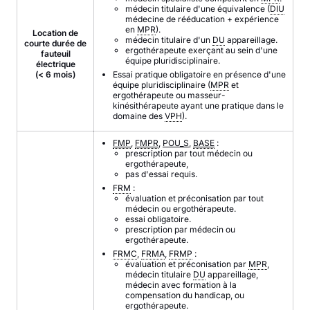
médecin titulaire d'une équivalence (
DIU
médecine de rééducation + expérience
en
MPR
).
Location de
médecin titulaire d'un
DU
appareillage.
courte durée de
ergothérapeute exerçant au sein d'une
fauteuil
équipe pluridisciplinaire.
électrique
(< 6 mois)
Essai pratique obligatoire en présence d'une
équipe pluridisciplinaire (
MPR
et
ergothérapeute ou masseur-
kinésithérapeute ayant une pratique dans le
domaine des
VPH
).
FMP
,
FMPR
,
POU_S
,
BASE
:
prescription par tout médecin ou
ergothérapeute,
pas d'essai requis.
FRM
:
évaluation et préconisation par tout
médecin ou ergothérapeute.
essai obligatoire.
prescription par médecin ou
ergothérapeute.
FRMC
,
FRMA
,
FRMP
:
évaluation et préconisation par
MPR
,
médecin titulaire
DU
appareillage,
médecin avec formation à la
compensation du handicap, ou
ergothérapeute.