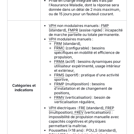
Prise en charge intégrale des frais par
l'Assurance Maladie, dont la réponse sera
donnée dans un délai de 2 mois maximum,
ou de 15 jours pour un fauteuil courant.
VPH
non modulaires manuels :
FMP
(standard),
FMPR
(assise rigide) : incapacité
de marche partielle ou totale permanente.
VPH
modulaires manuels :
FRM
(standard),
FRMC
(configurable) : besoins
spécifiques en mobilité et efficience de
propulsion,
FRMA
(actif) : besoins dynamiques pour
utilisateur expérimenté, usage intérieur
et extérieur,
FRMS
(sportif) : pratique d'une activité
sportive,
FRMP
(multiposition) : besoins
Catégories et
d'installation et de changement de
indications
positions,
FRMV
(verticalisation) : besoin de
verticalisation régulière,
VPH
électriques :
FRE
(standard),
FREP
(multiposition),
FREV
(verticalisation) :
impossibilité de propulsion manuelle avec
capacités cognitives et physiques
permettant la maîtrise.
Poussettes (<18 ans) : POU_S (standard),