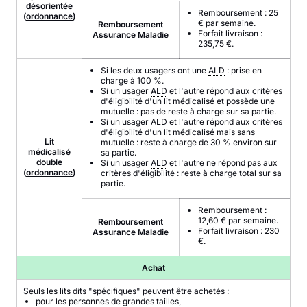
désorientée
Remboursement : 25
(
ordonnance
)
€ par semaine.
Remboursement
Forfait livraison :
Assurance Maladie
235,75 €.
Si les deux usagers ont une
ALD
: prise en
charge à 100 %.
Si un usager
ALD
et l'autre répond aux critères
d'éligibilité d'un lit médicalisé et possède une
mutuelle : pas de reste à charge sur sa partie.
Si un usager
ALD
et l'autre répond aux critères
d'éligibilité d'un lit médicalisé mais sans
Lit
mutuelle : reste à charge de 30 % environ sur
médicalisé
sa partie.
double
Si un usager
ALD
et l'autre ne répond pas aux
(
ordonnance
)
critères d'éligibilité : reste à charge total sur sa
partie.
Remboursement :
12,60 € par semaine.
Remboursement
Forfait livraison : 230
Assurance Maladie
€.
Achat
Seuls les lits dits "spécifiques" peuvent être achetés :
pour les personnes de grandes tailles,