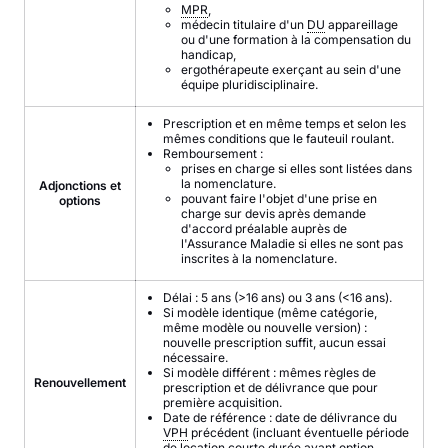
MPR
,
médecin titulaire d'un
DU
appareillage
ou d'une formation à la compensation du
handicap,
ergothérapeute exerçant au sein d'une
équipe pluridisciplinaire.
Prescription et en même temps et selon les
mêmes conditions que le fauteuil roulant.
Remboursement :
prises en charge si elles sont listées dans
la nomenclature.
Adjonctions et
pouvant faire l'objet d'une prise en
options
charge sur devis après demande
d'accord préalable auprès de
l'Assurance Maladie si elles ne sont pas
inscrites à la nomenclature.
Délai : 5 ans (>16 ans) ou 3 ans (<16 ans).
Si modèle identique (même catégorie,
même modèle ou nouvelle version) :
nouvelle prescription suffit, aucun essai
nécessaire.
Si modèle différent : mêmes règles de
Renouvellement
prescription et de délivrance que pour
première acquisition.
Date de référence : date de délivrance du
VPH
précédent (incluant éventuelle période
de location courte durée avant option