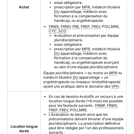
essai obligatoire.
Achat
prescription par
MPR
, médecin titulaire
DU
appareillage, médecin avec
formation à la compensation du
handicap, ou ergothérapeute.
FRMS
,
FRMV
,
FRE
,
FREP
,
FREV
, POU_MRE,
CYC
,
SCO
:
évaluation et préconisation par équipe
pluridisciplinaire.
essai obligatoire.
prescription par
MPR
, médecin titulaire
DU
appareillage, médecin avec
formation à la compensation du
handicap, ou ergothérapeute exerçant
au sein d'une équipe pluridisciplinaire.
Équipe pluridisciplinaire = au moins un
MPR
ou
médecin titulaire
DU
appareillage + un
ergothérapeute ou masseur-kinésithérapeute
ayant une pratique dans le domaine des
VPH
.
En cas de besoins évolutifs un recours à une
location longue durée (>6 mois) est possible
pour les fauteuils suivants :
FRMP
,
FRMV
,
FREP
,
FREV
, POU_MRE.
L’évaluation du besoin ainsi que les
préconisations doivent émaner d’une équipe
pluridisciplinaire. La prescription définitive
Location longue
peut être rédigée par l’un des professionnels
durée
suivants :