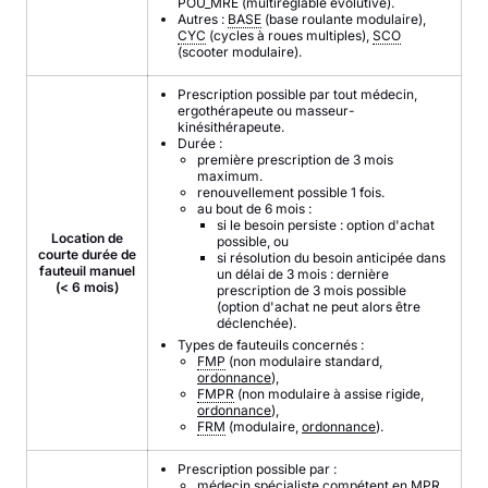
POU_MRE (multiréglable évolutive).
Autres :
BASE
(base roulante modulaire),
CYC
(cycles à roues multiples),
SCO
(scooter modulaire).
Prescription possible par tout médecin,
ergothérapeute ou masseur-
kinésithérapeute.
Durée :
première prescription de 3 mois
maximum.
renouvellement possible 1 fois.
au bout de 6 mois :
si le besoin persiste : option d'achat
Location de
possible, ou
courte durée de
si résolution du besoin anticipée dans
fauteuil manuel
un délai de 3 mois : dernière
(< 6 mois)
prescription de 3 mois possible
(option d'achat ne peut alors être
déclenchée).
Types de fauteuils concernés :
FMP
(non modulaire standard,
ordonnance
),
FMPR
(non modulaire à assise rigide,
ordonnance
),
FRM
(modulaire,
ordonnance
).
Prescription possible par :
médecin spécialiste compétent en
MPR
.