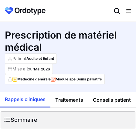
Prescription de matériel
médical
Patient
Adulte et Enfant
Mise à jour
Mai
2026
Médecine générale
Module spé Soins palliatifs
Rappels cliniques
Traitements
Conseils patient
Sommaire