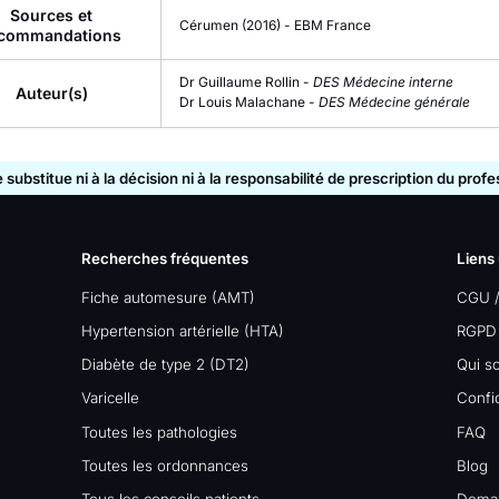
Sources et
Cérumen
(2016)
-
EBM France
commandations
Dr Guillaume Rollin -
DES Médecine interne
Auteur(s)
Dr Louis Malachane -
DES Médecine générale
substitue ni à la décision ni à la responsabilité de prescription du prof
Recherches fréquentes
Liens 
Fiche automesure (AMT)
CGU 
Hypertension artérielle (HTA)
RGPD
Diabète de type 2 (DT2)
Qui s
Varicelle
Confid
Toutes les pathologies
FAQ
Toutes les ordonnances
Blog
Tous les conseils patients
Dema