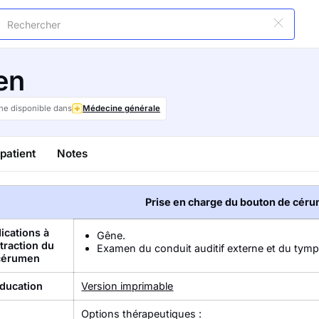
en
he disponible dans
Médecine générale
patient
Notes
Prise en charge du bouton de cér
dications à
Gêne.
xtraction du
Examen du conduit auditif externe et du tymp
cérumen
ducation
Version imprimable
Options thérapeutiques :