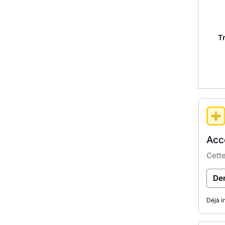
T
Accè
Cette
De
Déjà i