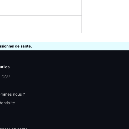
essionnel de santé.
utiles
/ CGV
ommes nous ?
entialité
nder une démo