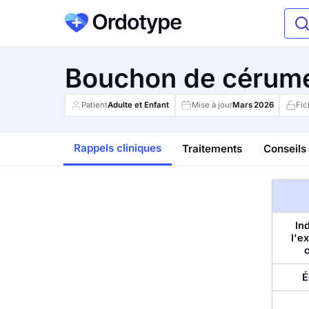
Bouchon de cérum
Patient
Adulte et Enfant
Mise à jour
Mars
2026
Fic
Rappels cliniques
Traitements
Conseils 
In
l'e
É