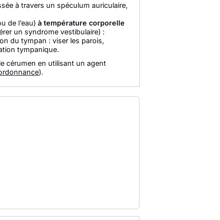
ssée à travers un spéculum auriculaire,
(ou de l’eau)
à température corporelle
érer un syndrome vestibulaire) :
ion du tympan : viser les parois,
ration tympanique.
r le cérumen en utilisant un agent
ordonnance
).