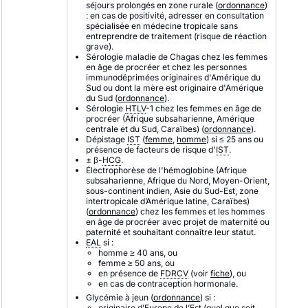
séjours prolongés en zone rurale (
ordonnance
)
: en cas de positivité, adresser en consultation
spécialisée en médecine tropicale sans
entreprendre de traitement (risque de réaction
grave).
Sérologie maladie de Chagas chez les femmes
en âge de procréer et
chez les personnes
immunodéprimées
originaires
d'Amérique du
Sud ou dont la mère est originaire d'Amérique
du Sud (
ordonnance
).
Sérologie
HTLV
-1 chez les femmes en âge de
procréer (Afrique subsaharienne, Amérique
centrale et du Sud, Caraïbes) (
ordonnance
).
Dépistage
IST
(
femme
,
homme
) si ≤ 25 ans ou
présence de facteurs de risque d'
IST
.
± β-
HCG
.
Électrophorèse de l'hémoglobine (Afrique
subsaharienne, Afrique du Nord, Moyen-Orient,
sous-continent indien, Asie du Sud-Est, zone
intertropicale d’Amérique latine, Caraïbes)
(
ordonnance
) chez les femmes et les hommes
en âge de procréer avec projet de maternité ou
paternité et souhaitant connaître leur statut.
EAL
si :
homme ≥ 40 ans, ou
femme ≥ 50 ans, ou
en présence de
FDRCV
(voir
fiche
), ou
en cas de contraception hormonale.
Glycémie à jeun (
ordonnance
) si :
originaire d’Europe de l’Est (quel que soit