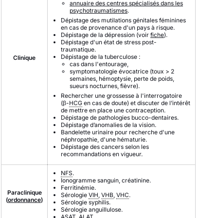
annuaire des centres spécialisés dans les
psychotraumatismes
.
Dépistage des mutilations génitales féminines
en cas de provenance d'un pays à risque.
Dépistage de la dépression (voir
fiche
).
Dépistage d'un état de stress post-
traumatique.
Dépistage de la tuberculose :
Clinique
cas dans l'entourage,
symptomatologie évocatrice (toux > 2
semaines, hémoptysie, perte de poids,
sueurs nocturnes, fièvre).
Rechercher une grossesse à l'interrogatoire
(β-
HCG
en cas de doute)
et discuter de l’intérêt
de mettre en place une contraception
.
Dépistage de pathologies bucco-dentaires.
Dépistage d’anomalies de la vision.
Bandelette urinaire pour recherche
d'une
néphropathie,
d'une hématurie.
Dépistage des cancers selon les
recommandations en vigueur.
NFS
.
Ionogramme sanguin, créatinine.
Ferritinémie.
Paraclinique
Sérologie
VIH
,
VHB
,
VHC
.
(
ordonnance
)
Sérologie syphilis.
Sérologie anguillulose.
ASAT
,
ALAT
.