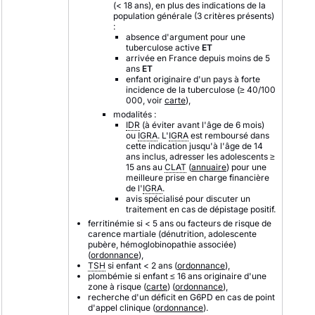
(< 18 ans), en plus des indications de la
population générale (3 critères présents)
:
absence d'argument pour une
tuberculose active
ET
arrivée en France depuis moins de 5
ans
ET
enfant originaire d'un pays à forte
incidence de la tuberculose (≥ 40/100
000, voir
carte
),
modalités :
IDR
(à éviter avant l'âge de 6 mois)
ou
IGRA
. L'
IGRA
est remboursé dans
cette indication jusqu'à l'âge de 14
ans inclus, adresser les adolescents ≥
15 ans au
CLAT
(
annuaire
) pour une
meilleure prise en charge financière
de l'
IGRA
.
avis spécialisé pour discuter un
traitement en cas de dépistage positif.
ferritinémie si < 5 ans ou facteurs de risque de
carence martiale (dénutrition, adolescente
pubère, hémoglobinopathie associée)
(
ordonnance
),
TSH
si enfant < 2 ans (
ordonnance
),
plombémie si enfant ≤ 16 ans originaire d'une
zone à risque (
carte
) (
ordonnance
),
recherche d'un déficit en G6PD en cas de point
d'appel clinique (
ordonnance
).