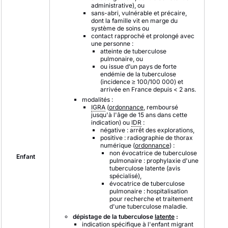
administrative), ou
sans-abri, vulnérable et précaire,
dont la famille vit en marge du
système de soins ou
contact rapproché et prolongé avec
une personne :
atteinte de tuberculose
pulmonaire, ou
ou issue d’un pays de forte
endémie de la tuberculose
(incidence ≥ 100/100 000) et
arrivée en France depuis < 2 ans.
modalités :
IGRA
(
ordonnance
, remboursé
jusqu'à l'âge de 15 ans dans cette
indication) ou
IDR
:
négative : arrêt des explorations,
positive : radiographie de thorax
numérique (
ordonnance
) :
non évocatrice de tuberculose
Enfant
pulmonaire : prophylaxie d'une
tuberculose latente (avis
spécialisé),
évocatrice de tuberculose
pulmonaire : hospitalisation
pour recherche et traitement
d'une tuberculose maladie.
dépistage de la tuberculose
latente
:
indication spécifique à l'enfant migrant