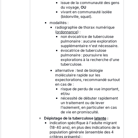
issue de la communauté des gens
du voyage,
OU
vivant en communauté isolée
(bidonville, squat).
modalités :
radiographie de thorax numérique
(
ordonnance
) :
non évocatrice de tuberculose
pulmonaire : aucune exploration
supplémentaire n'est nécessaire.
évocatrice de tuberculose
pulmonaire : poursuivre les
explorations à la recherche d'une
tuberculose.
alternative : test de biologie
moléculaire rapide sur les
expectorations, recommandé surtout
en cas de :
risque de perdu de vue important,
et/ou
nécessité de débuter rapidement
un traitement ou de lever
l’isolement, en particulier en cas
de vie en promiscuité.
Dépistage de la tuberculose
latente
:
indication spécifique à l'adulte migrant
(18-40 ans), en plus des indications de la
population générale (ensemble des 4
critères présents) :