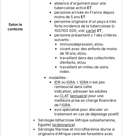
absence d'argument pour une
tuberculose active
ET
personne arrivée en France depuis
moins de 5 ans
ET
personne originaire d'un pays à très
Selon le
forte incidence de la tuberculose (≥
contexte
100/100 000, voir
carte
)
ET
,
personne présentant ≥ 1 des critères
suivants :
immunodépression, et/ou
vivant avec des enfants de moins
de 18 ans, et/ou
travaillant dans des collectivités
d’enfants, et/ou
travaillant en milieu de soins
index.
modalités :
IDR
ou
IGRA
. L'
IGRA
n'est pas
remboursé dans cette
indication, adresser les adultes
au
CLAT
(
annuaire
) pour une
meilleure prise en charge financière
de l'
IGRA
.
avis spécialisé pour discuter un
traitement en cas de dépistage positif.
Sérologie bilharziose (Afrique subsaharienne,
Egypte) (
ordonnance
).
Sérologie filariose et microfilarémie diurne si
originaire d'Afrique centrale forestière avec