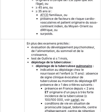
l’âge), ou
≥ 45 ans, ou
≥ 35 ans si :
ATCD
familiaux, ou
présence de facteurs de risque cardio-
vasculaires et patient originaire du sous-
continent indien, du Moyen-Orient ou
d’Afrique, ou
surpoids.
En plus des examens précités :
évaluation du développement psychomoteur,
de l'alimentation, du sommeil et de la
croissance,
test de Guthrie si ≤ 1 mois,
dépistage de la tuberculose
:
dépistage de la tuberculose
pulmonaire
:
indication au dépistage chez le
nourrisson et l'enfant (
≤ 11 ans) : absence
de signe clinique évocateur de
tuberculose au moment du dépistage
ET
présence de ≥ 1 des critères suivants
:
présence en France depuis < 2 ans
ET
originaire d'un pays à très forte
incidence de la tuberculose (≥
100/100 000, voir
carte
), ou
conditions de vie en situation de
promiscuité (squat, bidonville, centre
d’hébergement, centre de rétention