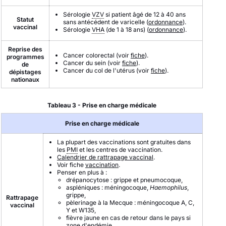
Sérologie
VZV
si patient âgé de 12 à 40 ans
Statut
sans antécédent de varicelle (
ordonnance
).
vaccinal
Sérologie
VHA
(de 1 à 18 ans) (
ordonnance
).
Reprise des
Cancer colorectal (voir
fiche
).
programmes
Cancer du sein (voir
fiche
).
de
Cancer du col de l'utérus (voir
fiche
).
dépistages
nationaux
Tableau 3 - Prise en charge médicale
Prise en charge médicale
La plupart des vaccinations sont gratuites dans
les
PMI
et les centres de vaccination.
Calendrier de rattrapage vaccinal
.
Voir fiche
vaccination
.
Penser en plus à :
drépanocytose : grippe et pneumocoque,
aspléniques : méningocoque,
Haemophilus
,
grippe,
Rattrapage
pèlerinage à la Mecque : méningocoque A, C,
vaccinal
Y et W135,
fièvre jaune en cas de retour dans le pays si
zone d'endémie,