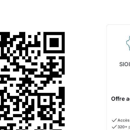
SIO
Offre 
Accès 
320+
p