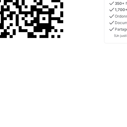
350+
f
1,700
Ordonn
Docum
Parta
(Un just