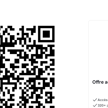
Offre 
Accès 
320+
p