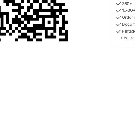
350+
f
1,700
Ordonn
Docum
Parta
(Un just