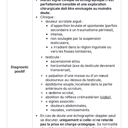
parfaitement sensible et une exploration
chirurgicale doit être envisagée au moindre
doute.
Clinique :
douleur scrotale aiguë :
d'apparition brutale et spontanée (parfois
secondaire à un traumatisme périnéal),
intense,
non soulagée par la suspension
testiculaire,
± irradiant dans la région inguinale ou
vers les fosses lombaires,
testicule :
ascensionné et/ou
horizontalisé (axe du testicule devenant
Diagnostic
transversal),
positif
± palpation d'une masse ou d'un nœud
douloureux au-dessus du testicule,
épididyme souple, localisée dans la partie
antérieure du scrotum,
± œdème scrotal,
abolition du réflexe crémastérien (
vidéo
),
± signes associés :
douleurs abdominales,
nausées, vomissements.
En cas de doute une échographie-doppler peut
se discuter,
uniquement si celle-ci ne retarde
pas la prise en charge urologique.
Sa normalité