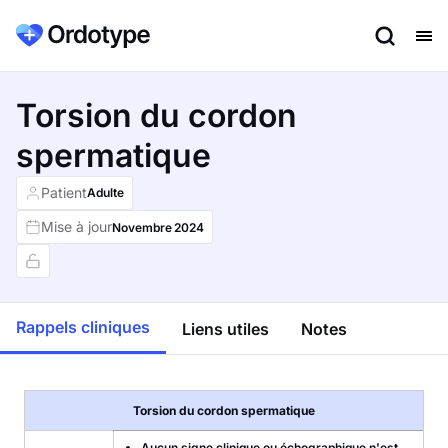
Torsion du cordon
spermatique
Patient
Adulte
Mise à jour
Novembre
2024
Rappels cliniques
Liens utiles
Notes
Torsion du cordon spermatique
Aucun signe clinique ou échographique n'est