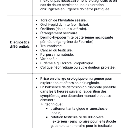
n'exclut pas nécessairement le diagnostic et en
cas de doute persistant une exploration
chirurgicale en urgence doit être pratiquée.
Torsion de l'hydatide sessile.
Orchi-épididymite (voir
fiche
).
Oreillons (douleur bilatérale).
Étranglement herniaire.
Dermo-hypodermite bactérienne nécrosante
périnéale (gangrène de Fournier).
Diagnostics
Traumatisme.
différentiels
Cancer du testicule.
Purpura rhumatoïde.
Varicocèle.
Œdème aigu scrotal idiopathique.
Colique néphrétique ou autre douleur projetée.
Prise en charge urologique en urgence
pour
exploration et détorsion chirurgicale.
En l'absence de détorsion chirurgicale possible
dans les 8 heures suivant l'apparition des
symptômes, une détorsion manuelle peut se
discuter :
technique :
traitement antalgique ± anesthésie
locale,
rotation testiculaire de 180o vers
l'extérieur (sens horaire pour le testicule
gauche et antihoraire pour le testicule