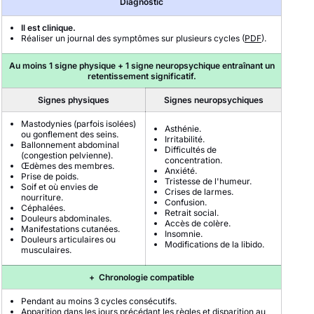
Diagnostic
Il est clinique.
Réaliser un journal des symptômes sur plusieurs cycles (
PDF
).
Au moins 1 signe physique + 1 signe neuropsychique entraînant un
retentissement significatif.
Signes physiques
Signes neuropsychiques
Mastodynies (parfois isolées)
Asthénie.
ou gonflement des seins.
Irritabilité.
Ballonnement abdominal
Difficultés de
(congestion pelvienne).
concentration.
Œdèmes des membres.
Anxiété.
Prise de poids.
Tristesse de l'humeur.
Soif et où envies de
Crises de larmes.
nourriture.
Confusion.
Céphalées.
Retrait social.
Douleurs abdominales.
Accès de colère.
Manifestations cutanées.
Insomnie.
Douleurs articulaires ou
Modifications de la libido.
musculaires.
+ Chronologie compatible
Pendant au moins 3 cycles consécutifs.
Apparition dans les jours précédant les règles et disparition au