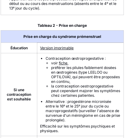
e
début ou au cours des menstruations (absents entre le 4
et le
e
13
jour du cycle).
Tableau 2 - Prise en charge
Prise en charge du syndrome prémenstruel
Éducation
Version imprimable
Contraception œstroprogestative :
voir
fiche
,
préférer les pilules faiblement dosées
en œstrogènes (type LEELOO ou
OPTILOVA), qui peuvent être proposées
en continu,
la contraception oestroprogestative
Si une
peut cependant majorer les symptômes
contraception
chez certaines patientes.
est souhaitée
Alternative : progestérone micronisée
e
e
entre le 16
et le 25
jour du cycle ou
macroprogestatifs (surveiller l'absence de
survenue d'un méningiome en cas de prise
prolongée).
Efficacité sur les symptômes psychiques et
physiques.