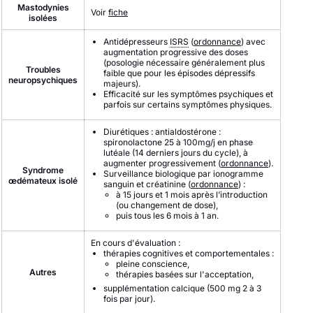
Mastodynies
Voir
fiche
isolées
Antidépresseurs
ISRS
(
ordonnance
) avec
augmentation progressive des doses
(posologie nécessaire généralement plus
Troubles
faible que pour les épisodes dépressifs
neuropsychiques
majeurs).
Efficacité sur les symptômes psychiques et
parfois sur certains symptômes physiques.
Diurétiques : antialdostérone :
spironolactone 25 à 100mg/j en phase
lutéale (14 derniers jours du cycle), à
augmenter progressivement (
ordonnance
).
Syndrome
Surveillance biologique par ionogramme
œdémateux isolé
sanguin et créatinine (
ordonnance
) :
à 15 jours et 1 mois après l’introduction
(ou changement de dose),
puis tous les 6 mois à 1 an.
En cours d'évaluation :
thérapies cognitives et comportementales :
pleine conscience,
Autres
thérapies basées sur l'acceptation,
supplémentation calcique (500 mg 2 à 3
fois par jour).