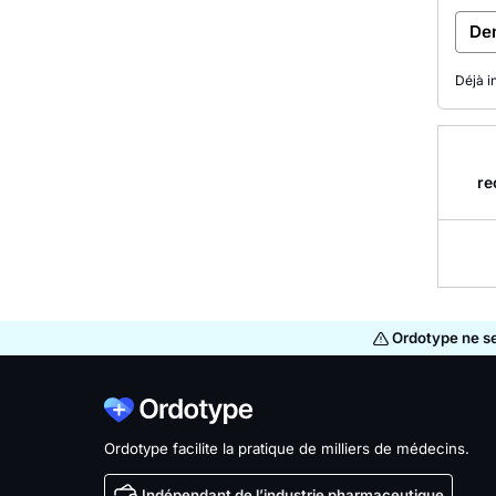
De
Déjà i
re
Ordotype ne se 
Ordotype facilite la pratique de milliers de médecins.
Indépendant de l’industrie pharmaceutique