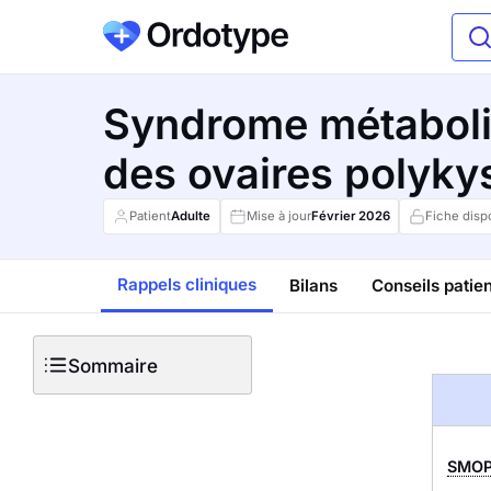
Syndrome métaboli
des ovaires polyky
Patient
Adulte
Mise à jour
Février
2026
Fiche disp
Rappels cliniques
Bilans
Conseils patien
Sommaire
SMO