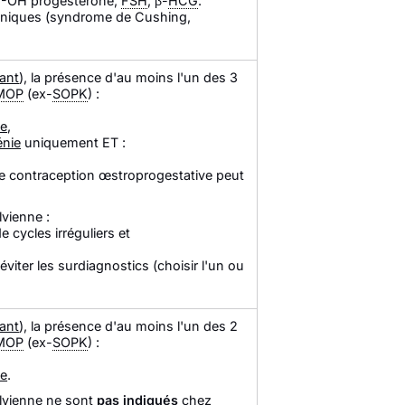
 17-OH progestérone,
FSH
, β-
HCG
.
cliniques (syndrome de Cushing,
vant
), la présence d'au moins l'un des 3
MOP
(ex-
SOPK
) :
ue
,
nie
uniquement ET :
ne contraception œstroprogestative peut
lvienne :
 cycles irréguliers et
éviter les surdiagnostics (choisir l'un ou
vant
), la présence d'au moins l'un des 2
MOP
(ex-
SOPK
) :
ue
.
elvienne ne sont
pas indiqués
chez