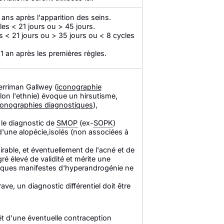
ans après l'apparition des seins.
les < 21 jours ou > 45 jours.
es < 21 jours ou > 35 jours ou < 8 cycles
1 an après les premières règles.
erriman Gallwey (
iconographie
elon l'ethnie) évoque un hirsutisme,
conographies diagnostiques
),
 le diagnostic de
SMOP
(ex-
SOPK
)
'une alopécie,isolés (non associées à
sirable, et éventuellement de l'acné et de
é élevé de validité et mérite une
iniques manifestes d'hyperandrogénie ne
ve, un diagnostic différentiel doit être
rêt d'une éventuelle contraception