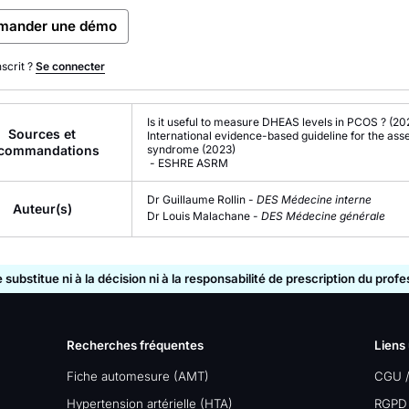
mander une démo
nscrit ?
Se connecter
Is it useful to measure DHEAS levels in PCOS ?
(20
Sources et
International evidence-based guideline for the a
commandations
syndrome
(2023)
-
ESHRE
ASRM
Dr Guillaume Rollin -
DES Médecine interne
Auteur(s)
Dr Louis Malachane -
DES Médecine générale
substitue ni à la décision ni à la responsabilité de prescription du prof
Recherches fréquentes
Liens 
Fiche automesure (AMT)
CGU 
Hypertension artérielle (HTA)
RGPD