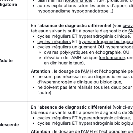
bilan minimal (
ordonnance
) :
TSH
, prolactine,
ligatoire
autres explorations selon les points d'appels 
hypogonadisme hypogonadotrope...).
En l'
absence de diagnostic différentiel
(voir
ci-a
tableaux suivants suffit à poser le diagnostic de
S
cycles irréguliers
ET
hyperandrogénie clinique
,
cycles irréguliers
ET
hyperandrogénie biologiq
cycles irréguliers
uniquement OU
hyperandrogé
ovaires polykystiques en échographie
, OU
élévation de l'
AMH
sérique (
ordonnance
, u
Adulte
en diminuer le taux),
Attention :
le dosage de l'
AMH
et l'échographie pe
ne sont pas nécessaires au diagnostic en cas de
d'hyperandrogénie clinique ou biologique,
ne doivent pas être réalisés tous les deux pour 
l'autre).
En l'
absence de diagnostic différentiel
(voir
ci-a
tableaux suivants suffit à poser le diagnostic de
S
cycles irréguliers
ET
hyperandrogénie clinique
,
cycles irréguliers
ET
hyperandrogénie biologiq
lescente
Attention :
le dosage de l'
AMH
et l'échographie p