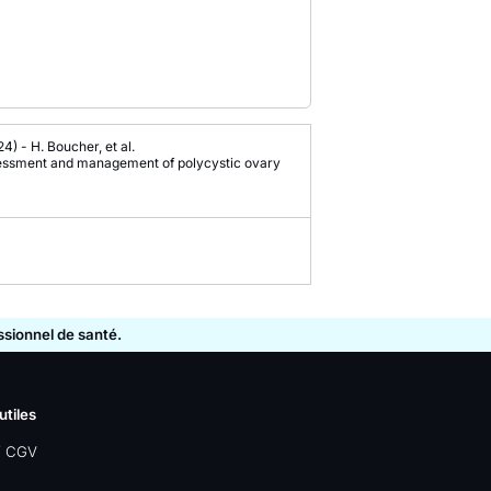
24)
-
H. Boucher, et al.
ssessment and management of polycystic ovary
essionnel de santé.
utiles
/ CGV