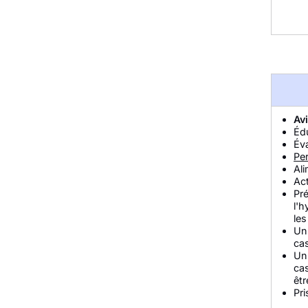
Avi
Éd
Év
Pe
Ali
Act
Pr
l'
le
Un
cas
Un
cas
êtr
Pri