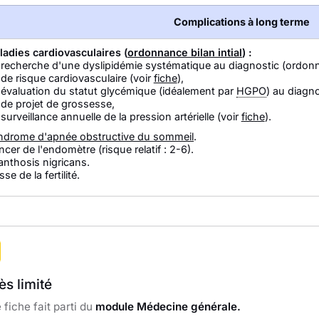
Complications à long terme
ladies cardiovasculaires (
ordonnance bilan intial
) :
recherche d'une dyslipidémie systématique au diagnostic (ordonna
de risque cardiovasculaire (voir
fiche
),
évaluation du statut glycémique (idéalement par
HGPO
) au diagno
de projet de grossesse,
surveillance annuelle de la pression artérielle (voir
fiche
).
ndrome d'apnée obstructive du sommeil
.
cer de l'endomètre (risque relatif : 2-6).
anthosis nigricans.
sse de la fertilité.
s limité
 fiche fait parti du
module Médecine générale.