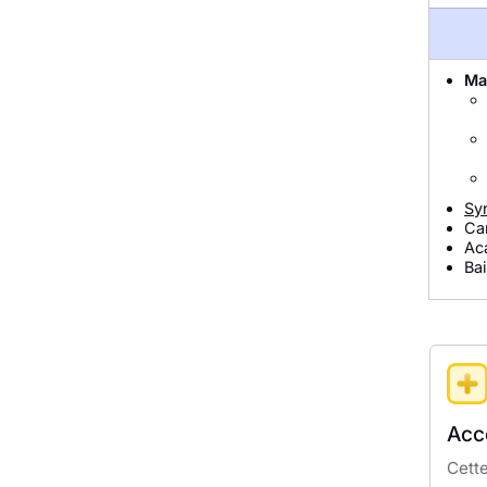
Ma
Sy
Can
Ac
Bai
Accè
Cette