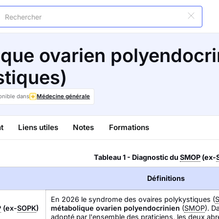
que ovarien polyendocri
stiques)
onible dans
Médecine générale
t
Liens utiles
Notes
Formations
Tableau 1 - Diagnostic du
SMOP
(ex-
Définitions
En 2026 le syndrome des ovaires polykystiques (
P
(ex-
SOPK
)
métabolique ovarien polyendocrinien
(
SMOP
). D
adopté par l'ensemble des praticiens, les deux abrév