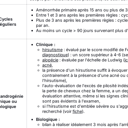
Aménorrhée primaire après 15 ans ou plus de 3 
Entre 1 et 3 ans après les premières règles : cyc
Cycles
Plus de 3 ans après les premières règles : cycl
réguliers
par an.
Au moins un cycle > 90 jours survenant plus d'
Clinique :
hirsutisme
: évalué par le score modifié de F
diagnostique
) : un score supérieur à 4-6 (s
alopécie
: évaluée par l'échelle de Ludwig (
i
acné
,
la présence d'un hirsutisme suffit à évoquer
contrairement à la présence d'une acné ou d
l'hirsutisme),
l'auto-évaluation de l'excès de pilosité indé
la perte de cheveux chez la femme, a un degr
évaluation attentive, même si les signes cl
androgénie
sont pas évidents à l'examen,
inique ou
si l'hirsutisme est d'emblée sévère ou s'aggra
ologique
recherché (voir
fiche
).
Biologique :
bilan à réaliser idéalement 3 mois après l'ar