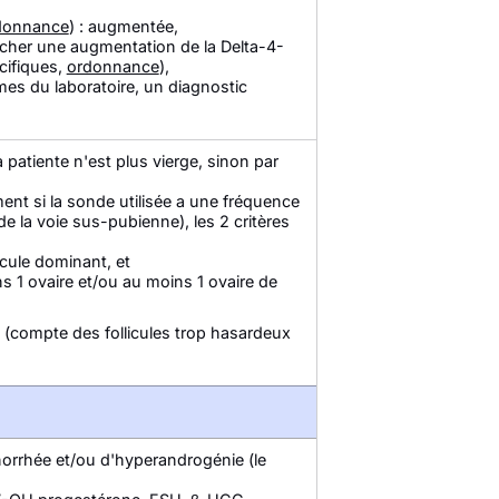
donnance
) : augmentée,
rcher une augmentation de la Delta-4-
cifiques,
ordonnance
),
mes du laboratoire, un diagnostic
 patiente n'est plus vierge, sinon par
ent si la sonde utilisée a une fréquence
 de la voie sus-pubienne), les 2 critères
icule dominant, et
ns 1 ovaire et/ou au moins 1 ovaire de
L
(compte des follicules trop hasardeux
norrhée et/ou d'hyperandrogénie (le