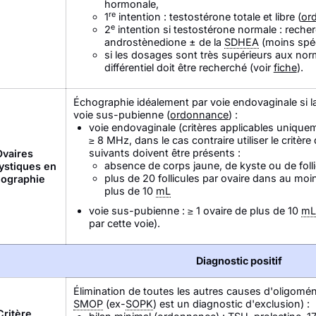
hormonale,
re
1
intention : testostérone totale et libre (
or
e
2
intention si testostérone normale : reche
androstènedione ± de la
SDHEA
(moins spé
si les dosages sont très supérieurs aux nor
différentiel doit être recherché (voir
fiche
).
Échographie idéalement par voie endovaginale si la
voie sus-pubienne (
ordonnance
) :
voie endovaginale (critères applicables uniquem
≥ 8 MHz, dans le cas contraire utiliser le critère
suivants doivent être présents :
Ovaires
absence de corps jaune, de kyste ou de foll
ystiques en
plus de 20 follicules par ovaire dans au moi
ographie
plus de 10
mL
voie sus-pubienne : ≥ 1 ovaire de plus de 10
m
par cette voie).
Diagnostic positif
Élimination de toutes les autres causes d'oligomé
SMOP
(ex-
SOPK
) est un diagnostic d'exclusion) :
Critère