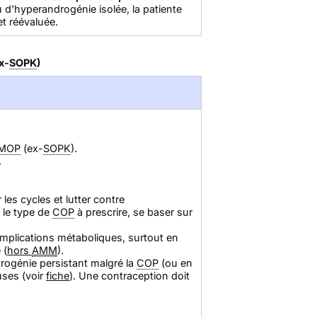
u d'hyperandrogénie isolée, la patiente
 et réévaluée.
x-
SOPK
)
MOP
(ex-
SOPK
).
.
 les cycles et lutter contre
 le type de
COP
à prescrire, se baser sur
omplications métaboliques, surtout en
 (
hors
AMM
).
rogénie persistant malgré la
COP
(ou en
ses (voir
fiche
). Une contraception doit