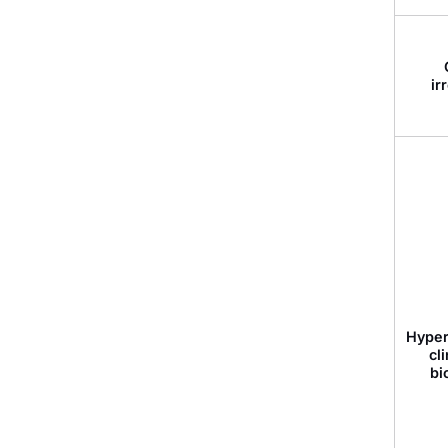
ir
Hyper
cl
bi