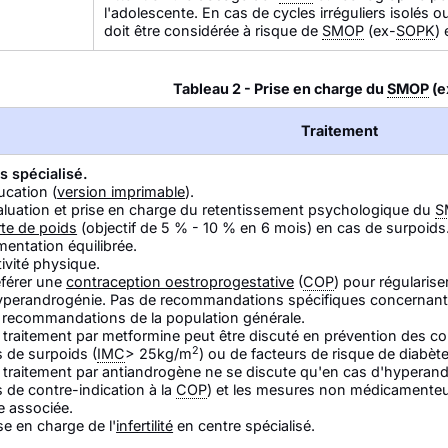
l'adolescente. En cas de cycles irréguliers isolés o
doit être considérée à risque de
SMOP
(ex-
SOPK
)
Tableau 2 - Prise en charge du
SMOP
(e
Traitement
s spécialisé.
ucation (
version imprimable
).
aluation et prise en charge du retentissement psychologique du
S
rte de poids
(objectif de 5 % - 10 % en 6 mois) en cas de surpoids
mentation équilibrée.
ivité physique.
éférer une
contraception oestroprogestative
(
COP
) pour régulariser
hyperandrogénie. Pas de recommandations spécifiques concernant
s recommandations de la population générale.
 traitement par metformine peut être discuté en prévention des c
2
 de surpoids (
IMC
> 25kg/m
) ou de facteurs de risque de diabète
 traitement par antiandrogène ne se discute qu'en cas d'hyperand
 de contre-indication à la
COP
) et les mesures non médicamenteu
e associée.
se en charge de l'
infertilité
en centre spécialisé.