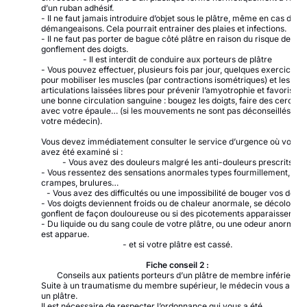
d’un ruban adhésif.
- Il ne faut jamais introduire d’objet sous le plâtre, même en cas de
démangeaisons. Cela pourrait entrainer des plaies et infections.
- Il ne faut pas porter de bague côté plâtre en raison du risque de
gonflement des doigts.
- Il est interdit de conduire aux porteurs de plâtre
- Vous pouvez effectuer, plusieurs fois par jour, quelques exercices
pour mobiliser les muscles (par contractions isométriques) et les
articulations laissées libres pour prévenir l’amyotrophie et favoriser
une bonne circulation sanguine : bougez les doigts, faire des cercles
avec votre épaule… (si les mouvements ne sont pas déconseillés par
votre médecin).
Vous devez immédiatement consulter le service d’urgence où vous
avez été examiné si :
- Vous avez des douleurs malgré les anti-douleurs prescrits
- Vous ressentez des sensations anormales types fourmillement,
crampes, brulures…
- Vous avez des difficultés ou une impossibilité de bouger vos doigt
- Vos doigts deviennent froids ou de chaleur anormale, se décolorent
gonflent de façon douloureuse ou si des picotements apparaissent.
- Du liquide ou du sang coule de votre plâtre, ou une odeur anormale
est apparue.
- et si votre plâtre est cassé.
Fiche conseil 2 :
Conseils aux patients porteurs d’un plâtre de membre inférieur
Suite à un traumatisme du membre supérieur, le médecin vous a pos
un plâtre.
Il est nécessaire de respecter l’ordonnance qui vous a été