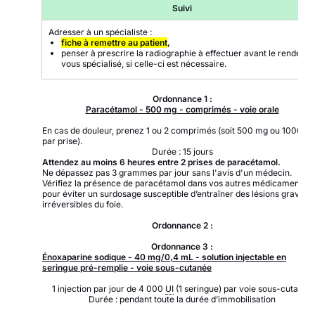
Suivi
Adresser à un spécialiste :
fiche à remettre au patient
,
penser à prescrire la radiographie à effectuer avant le rendez-
vous spécialisé, si celle-ci est nécessaire.
Ordonnance 1 :
Paracétamol - 500 mg - comprimés - voie orale
En cas de douleur, prenez 1 ou 2 comprimés (soit 500 mg ou 1000 m
par prise).
Durée : 15 jours
Attendez au moins 6 heures entre 2 prises de paracétamol.
Ne dépassez pas 3 grammes par jour sans l'avis d'un médecin.
Vérifiez la présence de paracétamol dans vos autres médicaments
pour éviter un surdosage susceptible d’entraîner des lésions graves e
irréversibles du foie.
Ordonnance 2 :
Ordonnance 3 :
Énoxaparine sodique - 40 mg/0,4 mL - solution injectable en
seringue pré-remplie - voie sous-cutanée
1 injection par jour de 4 000
UI
(1 seringue) par voie sous-cutanée
Durée : pendant toute la durée d’immobilisation