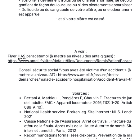
- Vos orteils deviennent froids ou de chaleur anormale, se décolorent
gonflent de façon douloureuse ou si des picotements apparaissent.
- Du liquide ou du sang coule de votre plâtre, ou une odeur anormale
est apparue.
- et si votre plâtre est cassé.
A voir :
Flyer
HAS
paracétamol (à mettre au niveau des antalgiques) :
https://www.ameli.fr/sites/default/files/Documents/RemisPatientParacetam
Conseil sécurité social “vous avez été victime d’un accident » (à
mettre au niveau AT) : https://www.ameli.fr/assure/droits-
demarches/maladie-accident-hospitalisation/accident-travail-trajet
Sources :
Bertani A, Mathieu L, Rongiéras F, Chauvin F. Fractures de jambe
de l'adulte. EMC - Appareil locomoteur 2016;11(2):1-20 [Article 14
086-A-10].
National Health service. Broken leg. Site internet
: NHS. Londres
;
2021
Caisse Nationale de l'Assurance. Arrêt de travail. Fracture du tibi
et/ou de la fibula. Après avis de la Haute Autorité de santé. Site
internet
: ameli.fr. Paris
; 2012
Recommandations formalisées d’experts. Prévention de la malad