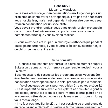
Fiche
RDV
:
Madame, Monsieur,
Vous avez été vu ce jour en consultations aux Urgences pour un
problème de santé d’ordre orthopédique. Il n’a pas été nécessaire de
vous hospitaliser, mais il est cependant nécessaire que vous soyez
revu en consultation par un spécialiste.
Vous devez prendre rendez-vous avec un chirurgien orthopédique
dans … jours. Il est nécessaire d’apporter tous les examens
complémentaires que vous avez pu réaliser.
Si vous avez déjà été vu par un chirurgien orthopédique pendant vot
passage aux urgences, il vous faudra préciser, au secrétariat, le nom
du chirurgien assurant le suivi.
Fiche conseil 1 :
Conseils aux patients porteurs d’un plâtre de membre supérieur
Suite à un traumatisme du membre supérieur, le médecin vous a pos
un plâtre.
Il est nécessaire de respecter les ordonnances qui vous ont été
éventuellement remises et de prendre un rendez-vous de suivi en
consultation d’orthopédie dans le délai préconisé par le médecin.
Voici quelques conseils pour votre bien être et votre sécurité :
- Il est impératif de surélever le bras plâtré afin d’éviter le gonflemen
des doigts, surtout les premiers jours. Mettez le bras plâtré en échar
lorsque vous êtes debout ou assis et la main sur un coussin lorsque
vous êtes allongé.
- Il ne faut pas mouiller le plâtre. Il est possible de prendre une douch
en recouvrant le plâtre d’un plastique fermé hermétiquement à l’aide