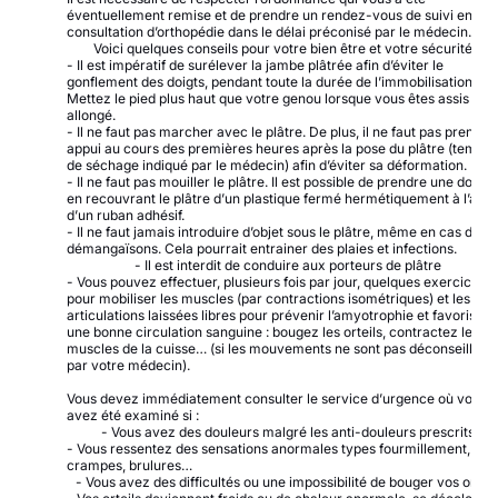
éventuellement remise et de prendre un rendez-vous de suivi en
consultation d’orthopédie dans le délai préconisé par le médecin.
Voici quelques conseils pour votre bien être et votre sécurité :
- Il est impératif de surélever la jambe plâtrée afin d’éviter le
gonflement des doigts, pendant toute la durée de l’immobilisation.
Mettez le pied plus haut que votre genou lorsque vous êtes assis ou
allongé.
- Il ne faut pas marcher avec le plâtre. De plus, il ne faut pas prendre
appui au cours des premières heures après la pose du plâtre (temps
de séchage indiqué par le médecin) afin d’éviter sa déformation.
- Il ne faut pas mouiller le plâtre. Il est possible de prendre une douch
en recouvrant le plâtre d’un plastique fermé hermétiquement à l’aide
d’un ruban adhésif.
- Il ne faut jamais introduire d’objet sous le plâtre, même en cas de
démangaïsons. Cela pourrait entrainer des plaies et infections.
- Il est interdit de conduire aux porteurs de plâtre
- Vous pouvez effectuer, plusieurs fois par jour, quelques exercices
pour mobiliser les muscles (par contractions isométriques) et les
articulations laissées libres pour prévenir l’amyotrophie et favoriser
une bonne circulation sanguine : bougez les orteils, contractez les
muscles de la cuisse… (si les mouvements ne sont pas déconseillés
par votre médecin).
Vous devez immédiatement consulter le service d’urgence où vous
avez été examiné si :
- Vous avez des douleurs malgré les anti-douleurs prescrits
- Vous ressentez des sensations anormales types fourmillement,
crampes, brulures…
- Vous avez des difficultés ou une impossibilité de bouger vos orteil