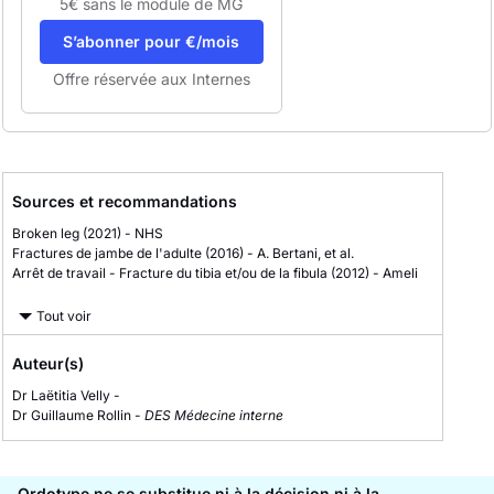
5€ sans le module de MG
S’abonner pour €/mois
Offre réservée aux Internes
Sources et recommandations
Broken leg
(2021)
-
NHS
Fractures de jambe de l'adulte
(2016)
-
A. Bertani, et al.
Arrêt de travail - Fracture du tibia et/ou de la fibula
(2012)
-
Ameli
Tout voir
Auteur(s)
Dr Laëtitia Velly -
Dr Guillaume Rollin -
DES Médecine interne
Ordotype ne se substitue ni à la décision ni à la