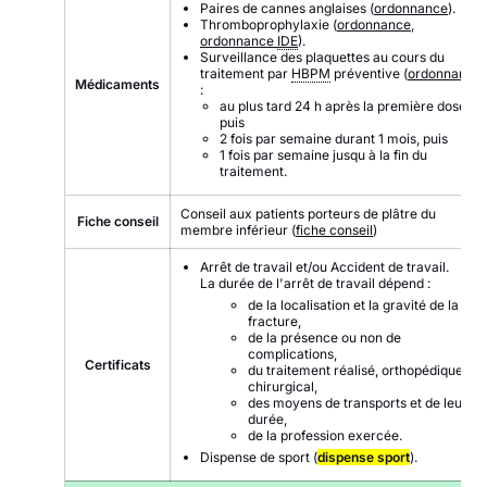
Paires de cannes anglaises (
ordonnance
).
Thromboprophylaxie (
ordonnance
,
ordonnance
IDE
).
Surveillance des plaquettes au cours du
traitement par
HBPM
préventive (
ordonnance
)
Médicaments
:
au plus tard 24 h après la première dose,
puis
2 fois par semaine durant 1 mois, puis
1 fois par semaine jusqu à la fin du
traitement.
Conseil aux patients porteurs de plâtre du
Fiche conseil
membre inférieur (
fiche conseil
)
Arrêt de travail et/ou Accident de travail.
La durée de l'arrêt de travail dépend :
de la localisation et la gravité de la
fracture,
de la présence ou non de
complications,
Certificats
du traitement réalisé, orthopédique ou
chirurgical,
des moyens de transports et de leur
durée,
de la profession exercée.
Dispense de sport (
dispense sport
).