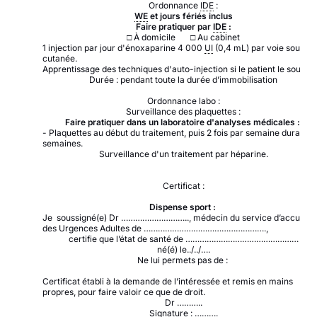
Ordonnance
IDE
:
WE
et jours fériés inclus
Faire pratiquer par
IDE
:
□
À domicile
□
Au cabinet
1 injection par jour d'énoxaparine 4 000
UI
(0,4 mL) par voie sous-
cutanée.
Apprentissage des techniques d'auto-injection si le patient le souhait
Durée : pendant toute la durée d’immobilisation
Ordonnance labo :
Surveillance des plaquettes :
Faire pratiquer dans un laboratoire d'analyses médicales :
- Plaquettes au début du traitement, puis 2 fois par semaine durant 4
semaines.
Surveillance d'un traitement par héparine.
Certificat :
Dispense sport :
Je soussigné(e) Dr ……………………….., médecin du service d’accueil
des Urgences Adultes de …………………………………………….,
certifie que l’état de santé de …………………………………………
né(é) le../../….
Ne lui permets pas de :
Certificat établi à la demande de l’intéressée et remis en mains
propres, pour faire valoir ce que de droit.
Dr ………..
Signature : ……….