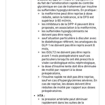
du fait de l'amélioration rapide du contrôle
glycémique en cas de traitement par insuline
ou sulfamides hypoglycémiants. En pratique :
la metformine peut être reprise à dose
réduite, selon la tolérance, si le DFG est
supérieur à 60 ml/min,
les inhibiteurs de la DPP-4 peuvent être
proposés, en association à la metformine,
les sulfamides hypoglycémiants ne
doivent pas être repris,
sauf situation particulière à discuter avec
le diabétologue référent, les analogues du
GLP-1 ne doivent pas être repris avant 6
mois,
les iSGLT2 ne doivent pas être repris
avant 1 mois postopératoire sauf cas
particuliers lorsqu’ils ont été prescrits à
visée cardiologique et/ou néphrologique,
la dose d’insuline lente doit être diminuée
de moitié par rapport à la dose
préopératoire,
l’insuline rapide ne doit pas être reprise,
sauf en cas d’hyperglycémies sévères. En
cas de reprise, les doses doivent être
réduites de moitié par rapport aux doses
préopératoires.
HTA :
la pression artérielle peut diminuer
rapidement dans les suites de la