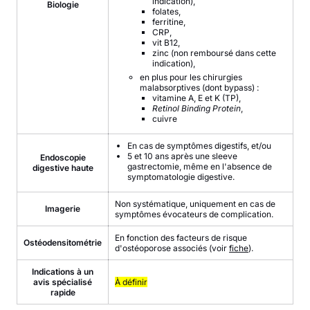
indication),
Biologie
folates,
ferritine,
CRP,
vit B12,
zinc (non remboursé dans cette
indication),
en plus pour les chirurgies
malabsorptives (dont bypass) :
vitamine A, E et K (TP),
Retinol Binding Protein
,
cuivre
En cas de symptômes digestifs, et/ou
5 et 10 ans après une sleeve
Endoscopie
gastrectomie, même en l'absence de
digestive haute
symptomatologie digestive.
Non systématique, uniquement en cas de
Imagerie
symptômes évocateurs de complication.
En fonction des facteurs de risque
Ostéodensitométrie
d'ostéoporose associés (voir
fiche
).
Indications à un
avis spécialisé
À définir
rapide