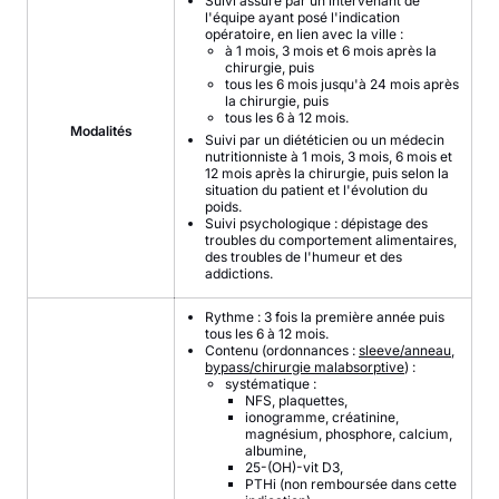
Suivi assuré par un intervenant de
l'équipe ayant posé l'indication
opératoire, en lien avec la ville :
à 1 mois, 3 mois et 6 mois après la
chirurgie, puis
tous les 6 mois jusqu'à 24 mois après
la chirurgie, puis
tous les 6 à 12 mois.
Modalités
Suivi par un diététicien ou un médecin
nutritionniste à 1 mois, 3 mois, 6 mois et
12 mois après la chirurgie, puis selon la
situation du patient et l'évolution du
poids.
Suivi psychologique : dépistage des
troubles du comportement alimentaires,
des troubles de l'humeur et des
addictions.
Rythme : 3 fois la première année puis
tous les 6 à 12 mois.
Contenu (ordonnances :
sleeve
/anneau
,
bypass/chirurgie malabsorptive
) :
systématique :
NFS, plaquettes,
ionogramme, créatinine,
magnésium, phosphore, calcium,
albumine,
25-(OH)-vit D3,
PTHi (non remboursée dans cette