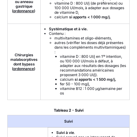
ou anneau
vitamine D : 800 UI/j (de préférence) ou
gastrique
100 000 UI/mois, à adapter aux dosages
(
ordonnance
)
de vitamine D,
calcium
si apports < 1 000 mg/j
.
Systématique et à vie.
Contenu :
multivitamines et oligo-éléments,
autres (vérifier les doses déjà présentes
dans les compléments multivitaminiques)
:
Chirurgies
re
vitamine D : 800 UI/j en 1
intention,
malabsorptives
ou 100 000 UI/mois à défaut, à
dont bypass
adapter aux résultats des dosages (les
(
ordonnance
)
recommandations américaines
proposent 3 000 UI/j).
calcium
si apports < 1 500 mg/j,
fer 50 - 100 mg/j,
vitamine B12 : 1 000 µg/semaine per
os
Tableau 2 - Suivi
Suivi
Suivi à vie
.