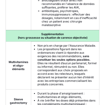
anticoagulant oraux direct non
recommandés en l'absence de données
suffisantes, préférer les AVK,
antibiotiques, psychotropes,
immunosuppresseurs : effectuer des
dosages, notamment en cas d'inefficacité
chez un patient avec chirurgie
malabsorptive
Supplémentation
(hors grossesse ou situation de carence objectivée)
Non pris en charge par l'Assurance Maladie.
Les propositions figurant dans les
ordonnances visent à répondre aux
exigences des recommandations,
sans
constituer les seules options possibles.
Multivitamines
Elles ne résultent d’aucun partenariat, formel
et oligo-
ou informel, rémunéré ou non. Elles
éléments
correspondent aux choix proposés en
accord avec les relecteurs, lesquels
déclarent ne présenter aucun lien d’intérêt
avec les entreprises commercialisant les
produits concernés.
Durant la phase d'amaigrissement :
multivitamines et oligo-éléments,
Sleeve
À vie (vérifier les doses déjà présentes dans
gastrectomy
les compléments multivitaminiques) :