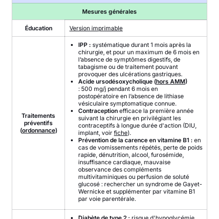
Mesures générales
Éducation
Version imprimable
IPP :
systématique durant 1 mois après la
chirurgie, et pour un maximum de 6 mois en
l’absence de symptômes digestifs, de
tabagisme ou de traitement pouvant
provoquer des ulcérations gastriques.
Acide ursodésoxycholique
(
hors AMM
)
: 500 mg/j pendant 6 mois en
postopératoire en l’absence de lithiase
vésiculaire symptomatique connue.
Contraception
efficace la première année
Traitements
suivant la chirurgie en privilégiant les
préventifs
contraceptifs à longue durée d'action (DIU,
(
ordonnance
)
implant, voir
fiche
).
Prévention de la carence en vitamine B1 :
en
cas de vomissements répétés, perte de poids
rapide, dénutrition, alcool, furosémide,
insuffisance cardiaque, mauvaise
observance des compléments
multivitaminiques ou perfusion de soluté
glucosé : rechercher un syndrome de Gayet-
Wernicke et supplémenter par vitamine B1
par voie parentérale.
Diabète de type 2 :
risque d'hypoglycémie