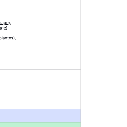
mage
),
age
),
plantes
),