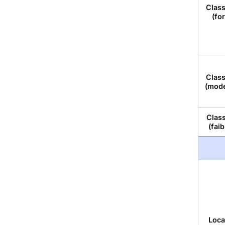
Class
(for
Class
(mod
Class
(faib
Loc