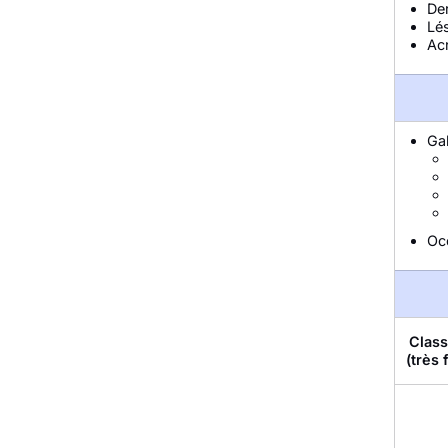
De
Lés
Ac
Gal
Occ
Class
(très 