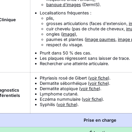
banque d'images
(DermIS).
Localisations fréquentes :
plis,
Clinique
grosses articulations (faces d'extension,
i
cuir chevelu (pas de chute de cheveux,
im
ongles (
image
),
paumes et plantes (
image paumes
,
image 
respect du visage.
Prurit dans 50 % des cas.
Les plaques régressent sans laisser de trace.
Rechercher une atteinte articulaire.
Pityriasis rosé de Gibert (
voir fiche
).
Dermatite séborrhéique (
voir fiche
).
Dermatite atopique (
voir fiche
).
agnostics
Lymphome cutané.
fférentiels
Eczéma nummulaire (
voir fiche
).
Syphilis (
voir fiche
).
Prise en charge