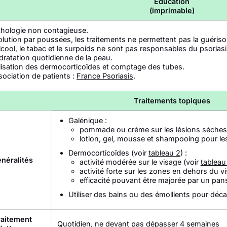
Éducation
(
imprimable
)
thologie non contagieuse.
lution par poussées, les traitements ne permettent pas la guérison
lcool, le tabac et le surpoids ne sont pas responsables du psorias
ratation quotidienne de la peau.
ilisation des dermocorticoïdes et comptage des tubes.
ociation de patients :
France Psoriasis
.
Traitements topiques
Galénique :
pommade ou crème sur les lésions sèches (
lotion, gel, mousse et shampooing pour les
Dermocorticoïdes (voir
tableau 2
) :
néralités
activité modérée sur le visage (voir
tableau
activité forte sur les zones en dehors du v
efficacité pouvant être majorée par un pan
Utiliser des bains ou des émollients pour décaper
raitement
Quotidien, ne devant pas dépasser 4 semaines