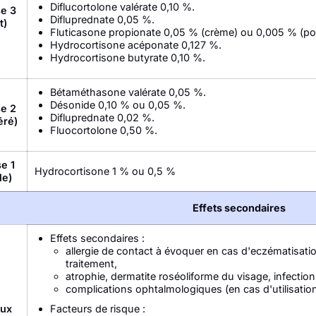
Diflucortolone valérate 0,10 %.
e 3
Difluprednate 0,05 %.
t)
Fluticasone propionate 0,05 % (crème) ou 0,005 % (
Hydrocortisone acéponate 0,127 %.
Hydrocortisone butyrate 0,10 %.
Bétaméthasone valérate 0,05 %.
Désonide 0,10 % ou 0,05 %.
e 2
Difluprednate 0,02 %.
éré)
Fluocortolone 0,50 %.
e 1
Hydrocortisone 1 % ou 0,5 %
le)
Effets secondaires
Effets secondaires :
allergie de contact à évoquer en cas d'eczématisati
traitement,
atrophie, dermatite roséoliforme du visage, infecti
complications ophtalmologiques (en cas d'utilisation
aux
Facteurs de risque :