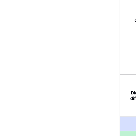
Di
di