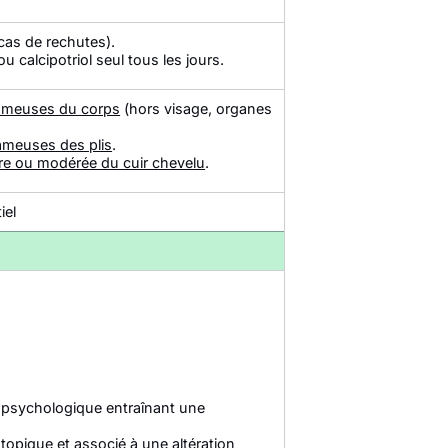
cas de rechutes).
 calcipotriol seul tous les jours.
uameuses du corps
(hors visage, organes
ameuses des plis
.
re ou modérée du cuir chevelu
.
iel
at psychologique entraînant une
 topique et associé à une altération