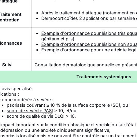
'attaque
Après le traitement d'attaque (notamment en 
Traitement
Dermocorticoïdes 2 applications par semaine ou
entretien
Exemple d'ordonnance pour lésions très sq
génitaux et plis).
donnances
Exemple d'ordonnance pour lésions non squ
Exemple d'ordonnance pour une atteinte légè
Suivi
Consultation dermatologique annuelle en présent
Traitements systémiques
 avis spécialisé.
ications :
forme modérée à sévère :
psoriasis couvrant ≥ 10 % de la surface corporelle (
SC
), ou
score de sévérité
PASI
> 10, et/ou
score de qualité de vie
DLQI
> 10,
impact important sur la condition physique et sociale ou sur l’ét
dépression ou une anxiété cliniquement significative,
psoriasis localisé mais ne pouvant être contrôlé par un traitement