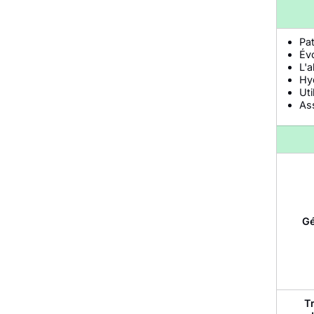
Pa
Évo
L'a
Hyd
Ut
Ass
Gé
T