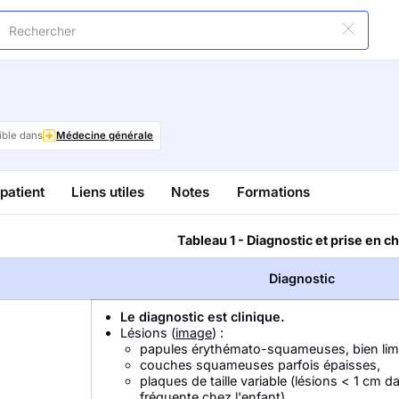
ible dans
Médecine générale
patient
Liens utiles
Notes
Formations
Tableau 1 - Diagnostic et prise en c
Diagnostic
Le diagnostic est clinique.
Lésions (
image
) :
papules érythémato-squameuses, bien limi
couches squameuses parfois épaisses,
plaques de taille variable (lésions < 1 cm d
fréquente chez l'enfant),