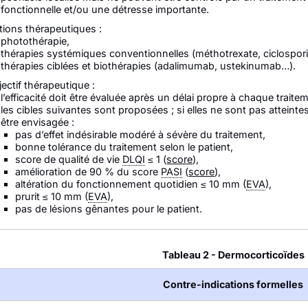
fonctionnelle et/ou une détresse importante.
tions thérapeutiques :
photothérapie,
thérapies systémiques conventionnelles (méthotrexate, ciclospor
thérapies ciblées et biothérapies (adalimumab, ustekinumab…).
ectif thérapeutique :
l’efficacité doit être évaluée après un délai propre à chaque trai
les cibles suivantes sont proposées ; si elles ne sont pas atteinte
être envisagée :
pas d’effet indésirable modéré à sévère du traitement,
bonne tolérance du traitement selon le patient,
score de qualité de vie
DLQI
≤ 1 (
score
),
amélioration de 90 % du score
PASI
(
score
),
altération du fonctionnement quotidien ≤ 10 mm (
EVA
),
prurit ≤ 10 mm (
EVA
),
pas de lésions gênantes pour le patient.
Tableau 2 - Dermocorticoïdes
Contre-indications formelles