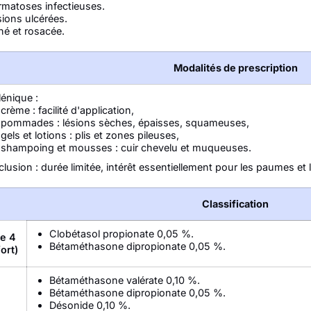
rmatoses infectieuses.
ions ulcérées.
né et rosacée.
Modalités de prescription
énique :
crème : facilité d'application,
pommades : lésions sèches, épaisses, squameuses,
gels et lotions : plis et zones pileuses,
shampoing et mousses : cuir chevelu et muqueuses.
lusion : durée limitée, intérêt essentiellement pour les paumes et 
Classification
Clobétasol propionate 0,05 %.
e 4
Bétaméthasone dipropionate 0,05 %.
fort)
Bétaméthasone valérate 0,10 %.
Bétaméthasone dipropionate 0,05 %.
Désonide 0,10 %.