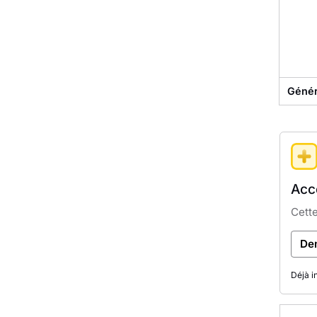
Géné
Accè
Cette
De
Déjà i