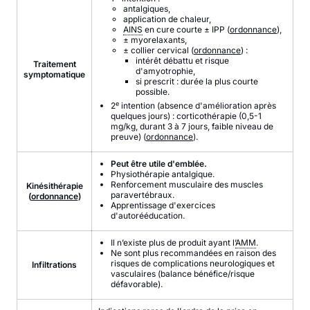
antalgiques,
application de chaleur,
AINS
en cure courte ±
IPP
(
ordonnance
),
± myorelaxants,
± collier cervical (
ordonnance
) :
intérêt débattu et risque
Traitement
d'amyotrophie,
symptomatique
si prescrit : durée la plus courte
possible.
e
2
intention (absence d'amélioration après
quelques jours) : corticothérapie (0,5-1
mg/kg, durant 3 à 7 jours, faible niveau de
preuve) (
ordonnance
).
Peut être utile d'emblée.
Physiothérapie antalgique.
Renforcement musculaire des muscles
Kinésithérapie
paravertébraux.
(
ordonnance
)
Apprentissage d'exercices
d'autorééducation.
Il n’existe plus de produit ayant l’
AMM
.
Ne sont plus recommandées en raison des
risques de complications neurologiques et
Infiltrations
vasculaires (balance bénéfice/risque
défavorable).