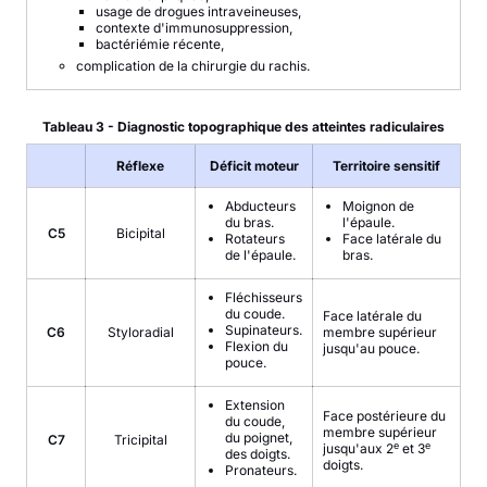
usage de drogues intraveineuses,
contexte d'immunosuppression,
bactériémie récente,
complication de la chirurgie du rachis.
Tableau 3 - Diagnostic topographique des atteintes radiculaires
Réflexe
Déficit moteur
Territoire sensitif
Abducteurs
Moignon de
du bras.
l'épaule.
C5
Bicipital
Rotateurs
Face latérale du
de l'épaule.
bras.
Fléchisseurs
du coude.
Face latérale du
Supinateurs.
C6
Styloradial
membre supérieur
Flexion du
jusqu'au pouce.
pouce.
Extension
Face postérieure du
du coude,
membre supérieur
du poignet,
C7
Tricipital
e
e
jusqu'aux 2
et 3
des doigts.
doigts.
Pronateurs.