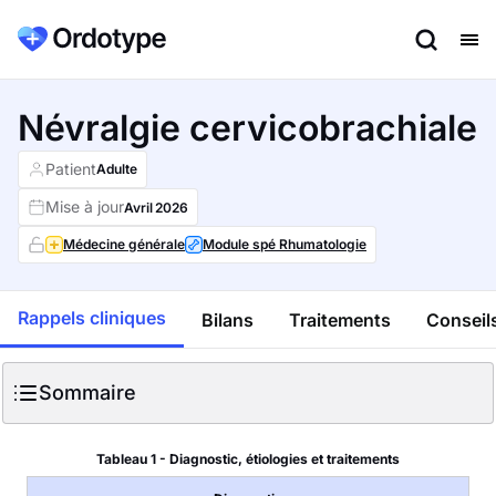
Névralgie cervicobrachiale
Patient
Adulte
Mise à jour
Avril
2026
Médecine générale
Module spé Rhumatologie
Rappels cliniques
Bilans
Traitements
Conseils
Sommaire
Tableau 1 - Diagnostic, étiologies et traitements