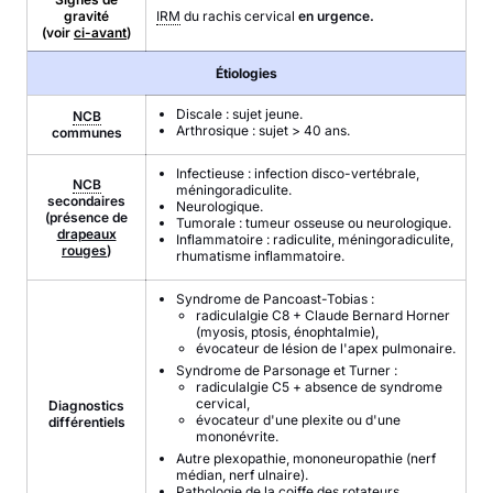
gravité
IRM
du rachis cervical
en urgence.
(voir
ci-avant
)
Étiologies
Discale : sujet jeune.
NCB
Arthrosique : sujet > 40 ans.
communes
Infectieuse : infection disco-vertébrale,
NCB
méningoradiculite.
secondaires
Neurologique.
(présence de
Tumorale : tumeur osseuse ou neurologique.
drapeaux
Inflammatoire : radiculite, méningoradiculite,
rouges
)
rhumatisme inflammatoire.
Syndrome de Pancoast-Tobias :
radiculalgie C8 + Claude Bernard Horner
(myosis, ptosis, énophtalmie),
évocateur de lésion de l'apex pulmonaire.
Syndrome de Parsonage et Turner :
radiculalgie C5 + absence de syndrome
cervical,
Diagnostics
évocateur d'une plexite ou d'une
différentiels
mononévrite.
Autre plexopathie, mononeuropathie (nerf
médian, nerf ulnaire).
Pathologie de la coiffe des rotateurs.