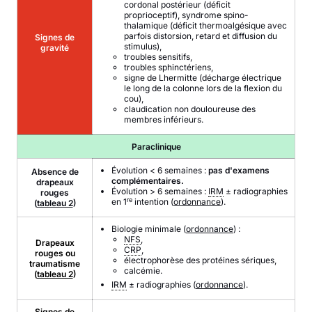
cordonal postérieur (déficit
proprioceptif), syndrome spino-
thalamique (déficit thermoalgésique avec
parfois distorsion, retard et diffusion du
Signes de
stimulus),
gravité
troubles sensitifs,
troubles sphinctériens,
signe de Lhermitte (décharge électrique
le long de la colonne lors de la flexion du
cou),
claudication non douloureuse des
membres inférieurs.
Paraclinique
Évolution < 6 semaines :
pas d'examens
Absence de
complémentaires.
drapeaux
Évolution > 6 semaines :
IRM
± radiographies
rouges
re
en 1
intention (
ordonnance
).
(
tableau 2
)
Biologie minimale (
ordonnance
) :
NFS
,
Drapeaux
CRP
,
rouges ou
électrophorèse des protéines sériques,
traumatisme
calcémie.
(
tableau 2
)
IRM
± radiographies (
ordonnance
).
Signes de