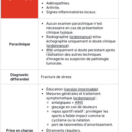
Adénopathies.
Arthrite.
Signes inflammatoires locaux.
Aucun examen paraclinique n'est
nécessaire en cas de présentation
clinique typique.
Radiographie (
ordonnance
) et/ou
échographie uniquement si doute clinique
Paraclinique
(
ordonnance
).
IRM
uniquement si doute persistant après
réalisation des autres techniques
d’imagerie ou suspicion de pathologie
tumorale.
Diagnostic
Fracture de stress
différentiel
Éducation (
version imprimable
).
Mesures générales et traitement
symptomatique (
ordonnance
) :
antalgiques +
AINS
glaçage en cas de douleurs
repos sportif relatif : privilégier les
sports à faible impact comme le
cyclisme ou la natation
port de talonnettes d'amortissement.
Prise en charge
Étirements réguliers.