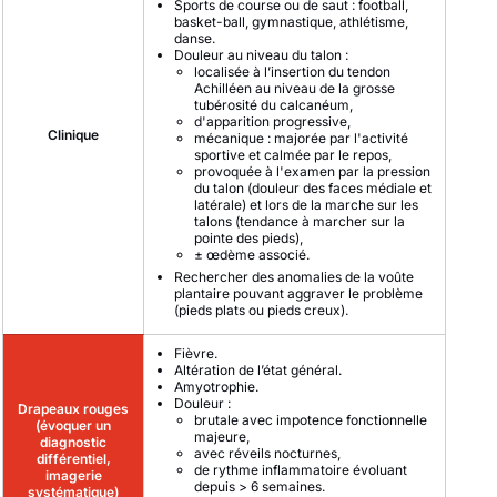
Sports de course ou de saut : football,
basket-ball, gymnastique, athlétisme,
danse.
Douleur au niveau du talon :
localisée à l’insertion du tendon
Achilléen au niveau de la grosse
tubérosité du calcanéum,
d'apparition progressive,
Clinique
mécanique : majorée par l'activité
sportive et calmée par le repos,
provoquée à l'examen par la pression
du talon (douleur des faces médiale et
latérale) et lors de la marche sur les
talons (tendance à marcher sur la
pointe des pieds),
± œdème associé.
Rechercher des anomalies de la voûte
plantaire pouvant aggraver le problème
(pieds plats ou pieds creux).
Fièvre.
Altération de l’état général.
Amyotrophie.
Douleur :
Drapeaux rouges
brutale avec impotence fonctionnelle
(évoquer un
majeure,
diagnostic
avec réveils nocturnes,
différentiel,
de rythme inflammatoire évoluant
imagerie
depuis > 6 semaines.
systématique)