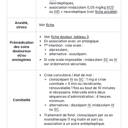
neuroleptiques,
association midazolam 0,05 mg/kg
SCD
ou
IVD
+ neuroleptique (voir
fiche anxiété
).
Anxiété,
Voir
fiche
.
stress
Voir
fiche douleur, tableau 3
.
En association avec un antalgique.
Prémédication
re
1
intention : voie orale :
des soins
alprazolam,
douloureux
alternative : oxazépam.
et/ou
anxiogènes
Si voie orale impossible : midazolam
SC
ou
IV
sur ordonnance sécurisée.
Crise convulsive / état de mal :
clonazépam
IV
ou
SC
:
1 mg si crise
comitiale > 5 min ou récidivante,
renouvelable 1 fois au bout de 10 minutes
si nécessaire. Intervalle entre deux
séquences d'administration : 4 heures
Comitialité
minimum.
alternatives : diazépam
IV
, midazolam
IV
ou
SC
.
Traitement de fond : clonazépam per os en
monothérapie (1 mg matin et soir) ou
association à un autre antiépileptique.