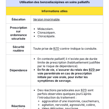
Utilisation des benzodiazépines en soins palliatifs
Informations utiles
Éducation
Version imprimable
.
Prescription
Midazolam.
sur
Clonazépam.
ordonnance
Clorazépate.
sécurisée
Sécurité
Toute prise de
BZD
contre-indique la conduite.
routière
En contexte palliatif, il n'existe pas de durée
limite de prescription (habituellement justifiée
par le risque de dépendance).
En fin de vie, s'assurer du relais des
BZD
par
Dépendance
voie parentérale en cas de prescription
initiale par voie orale, pour éviter les
symptômes de sevrage.
Des réactions paradoxales aux
BZD
sont
parfois observées quelques jours après
l'introduction du traitement :
aggravation d'une insomnie, cauchemars,
agitation, nervosité, agressivité, colère,
Réactions
idées délirantes, psychose,