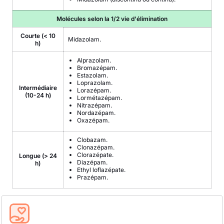
Molécules selon la 1/2 vie d'élimination
Courte (< 10
Midazolam.
h)
Alprazolam.
Bromazépam.
Estazolam.
Loprazolam.
Intermédiaire
Lorazépam.
(10-24 h)
Lormétazépam.
Nitrazépam.
Nordazépam.
Oxazépam.
Clobazam.
Clonazépam.
Clorazépate.
Longue (> 24
Diazépam.
h)
Ethyl loflazépate.
Prazépam.