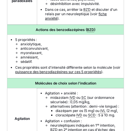
paradoxales
désinhibition avec impulsivité.
Dans ce cas, arrêter la
BZD
et discuter d'un
relais par un neuroleptique (voir
fiche
anxiété
).
Actions des benzodiazépines (
BZD
)
5 propriétés :
anxiolytique,
anticonvulsivant,
myorelaxant,
amnésiant,
sédatif.
Ces propriétés sont d'intensité différente selon la molécule (voir
puissance des benzodiazépines sur ces 5 propriétés
).
Molécules de choix selon l'indication
Agitation + anxiété :
midazolam
IVD
ou
SC
(sur ordonnance
sécurisée) : 0,05 mg/kg,
alternatives (attention : demi-vie longue) :
diazépam per os (5 mg) ou
IVL
(2 mg),
clorazépate
IVD
ou
SCD
: 5 à 10 mg.
Agitation
Agitation + confusion :
re
neuroleptiques indiqués en 1
intention,
e
BZD
en 2
intention en cas d'échec des