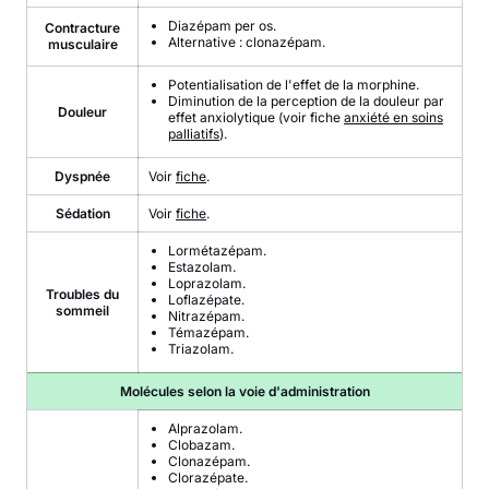
Diazépam per os.
Contracture
Alternative : clonazépam.
musculaire
Potentialisation de l'effet de la morphine.
Diminution de la perception de la douleur par
Douleur
effet anxiolytique (voir fiche
anxiété en soins
palliatifs
).
Dyspnée
Voir
fiche
.
Sédation
Voir
fiche
.
Lormétazépam.
Estazolam.
Loprazolam.
Troubles du
Loflazépate.
sommeil
Nitrazépam.
Témazépam.
Triazolam.
Molécules selon la voie d'administration
Alprazolam.
Clobazam.
Clonazépam.
Clorazépate.