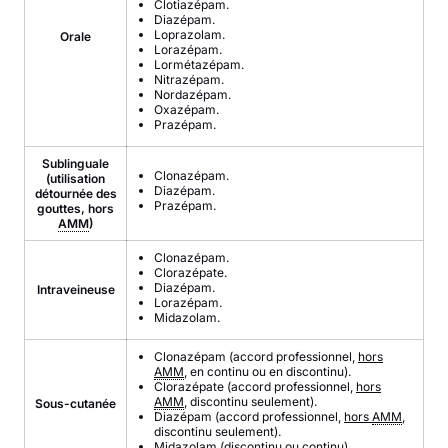
Clotiazépam.
Diazépam.
Loprazolam.
Orale
Lorazépam.
Lormétazépam.
Nitrazépam.
Nordazépam.
Oxazépam.
Prazépam.
Sublinguale
Clonazépam.
(utilisation
Diazépam.
détournée des
Prazépam.
gouttes, hors
AMM
)
Clonazépam.
Clorazépate.
Diazépam.
Intraveineuse
Lorazépam.
Midazolam.
Clonazépam (accord professionnel,
hors
AMM
, en continu ou en discontinu).
Clorazépate (accord professionnel,
hors
AMM
, discontinu seulement).
Sous-cutanée
Diazépam (accord professionnel,
hors
AMM
,
discontinu seulement).
Midazolam (discontinu ou continu).