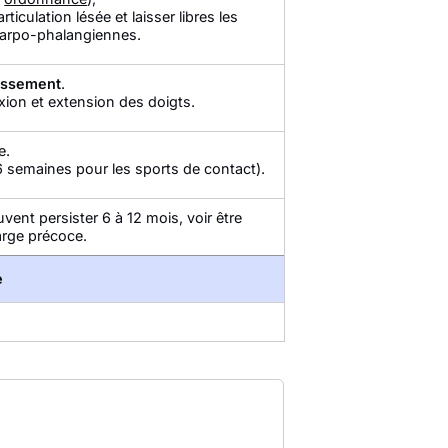
ticulation lésée et laisser libres les
acarpo-phalangiennes.
dissement
.
xion et extension des doigts.
e.
-6 semaines pour les sports de contact).
uvent persister 6 à 12 mois, voir être
harge précoce.
e