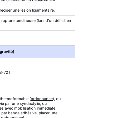
réciser une lésion ligamentaire.
rupture tendineuse (lors d'un déficit en
gravité)
8-72 h.
e thermoformable (
ordonnance
), ou
ivie par une syndactylie, ou
es avec mobilisation immédiate
ée par bande adhésive, placer une
,
ordonnance
),