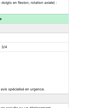
igts en flexion, rotation axiale) :
s
+ 3/4
avis spécialisé en urgence.
ture occulte ou un déplacement