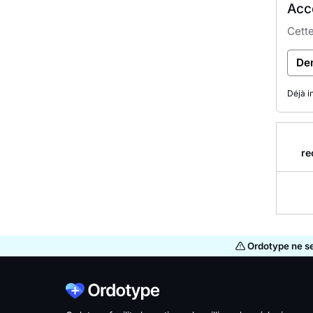
Accè
Cette
De
Déjà i
re
Ordotype ne se 