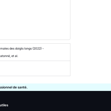
imales des doigts longs
(2022)
-
atonné, et al.
essionnel de santé.
utiles