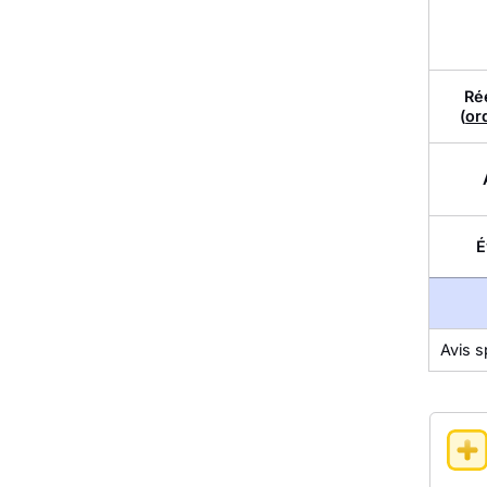
Ré
(
or
É
Avis s