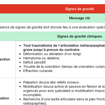
Signes de gravité
Message clé
sence de signes de gravité doit donner lieu à une évaluation spéci
Signes de gravité cliniques
Tout traumatisme de l'articulation métacarpopha
grave jusqu'à preuve du contraire.
Déformation ou déviation d'un doigt.
Hématome ou œdème.
ection
Déficit sensitif.
Trouble de la coloration (temps de coloration cutan
Effraction cutanée.
Palpation douce des reliefs osseux.
Mobilisation douce active et passive en flexion et e
urgences pour avis spécialisé si mobilisation imposs
incomplète.
pation
Recherche d'une laxité articulaire dans le plan fronta
radiographies).