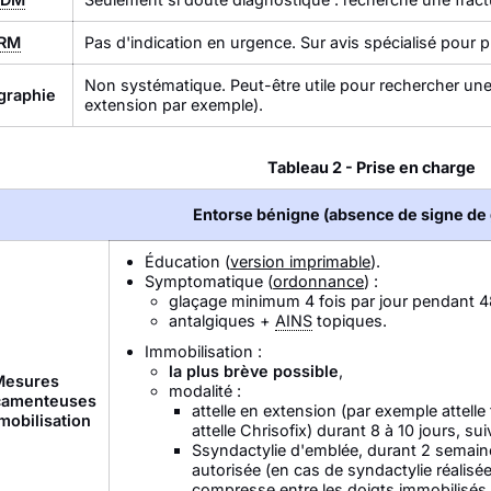
IRM
Pas d'indication en urgence. Sur avis spécialisé pour p
Non systématique. Peut-être utile pour rechercher une 
graphie
extension par exemple).
Tableau 2 - Prise en charge
Entorse bénigne (absence de signe de 
Éducation (
version imprimable
).
Symptomatique (
ordonnance
) :
glaçage minimum 4 fois par jour pendant 4
antalgiques +
AINS
topiques.
Immobilisation :
la plus brève possible
,
Mesures
modalité :
camenteuses
attelle en extension (par exemple attell
mobilisation
attelle Chrisofix) durant 8 à 10 jours, su
Ssyndactylie d'emblée, durant 2 semain
autorisée (en cas de syndactylie réalis
compresse entre les doigts immobilisés