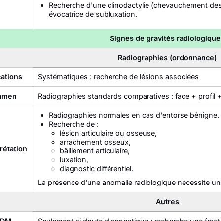
Recherche d'une clinodactylie (chevauchement des do
évocatrice de subluxation.
Signes de gravités radiologique
Radiographies (
ordonnance
)
cations
Systématiques : recherche de lésions associées
amen
Radiographies standards comparatives : face + profil 
Radiographies normales en cas d'entorse bénigne.
Recherche de :
lésion articulaire ou osseuse,
arrachement osseux,
rétation
bâillement articulaire,
luxation,
diagnostic différentiel.
La présence d'une anomalie radiologique nécessite un 
Autres
TDM
Seulement si doute diagnostique : recherche une frac