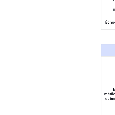
Écho
médi
et im