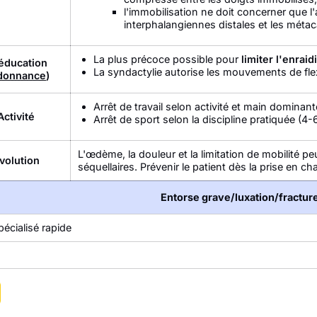
l'immobilisation ne doit concerner que l'ar
interphalangiennes distales et les mét
La plus précoce possible pour
limiter l'enrai
éducation
La syndactylie autorise les mouvements de fle
donnance
)
Arrêt de travail selon activité et main dominant
Activité
Arrêt de sport selon la discipline pratiquée (4
L'œdème, la douleur et la limitation de mobilité pe
volution
séquellaires. Prévenir le patient dès la prise en c
Entorse grave/luxation/fractur
pécialisé rapide