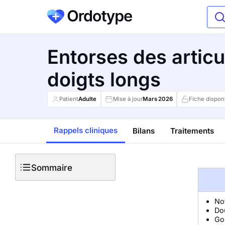
Entorses des artic
doigts longs
Patient
Adulte
Mise à jour
Mars
2026
Fiche dispon
Rappels cliniques
Bilans
Traitements
Sommaire
Not
Dou
Gon