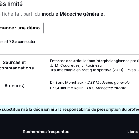
s limité
 fiche fait parti du
module Médecine générale.
mander une démo
nscrit ?
Se connecter
Entorses des articulations interphalangiennes prox
Sources et
J.-M. Coudreuse, J. Rodineau
commandations
Traumatologie en pratique sportive
(2021)
-
Yves C
Dr Boris Monchaux -
DES Médecine génerale
Auteur(s)
Dr Guillaume Rollin -
DES Médecine interne
substitue ni à la décision ni à la responsabilité de prescription du prof
Recherches fréquentes
Liens 