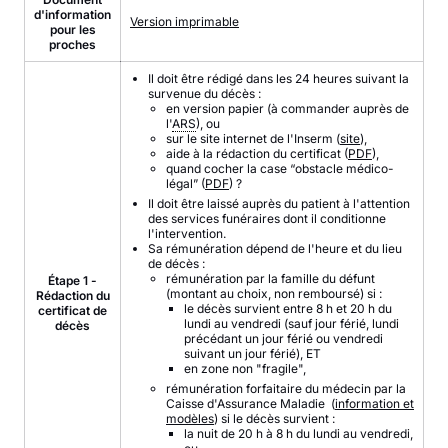
d'information
Version imprimable
pour les
proches
Il doit être rédigé dans les 24 heures suivant la
survenue du décès :
en version papier (à commander auprès de
l'
ARS
), ou
sur le site internet de l'Inserm (
site
),
aide à la rédaction du certificat (
PDF
),
quand cocher la case “obstacle médico-
légal” (
PDF
) ?
Il doit être laissé auprès du patient à l'attention
des services funéraires dont il conditionne
l'intervention.
Sa rémunération dépend de l'heure et du lieu
de décès :
rémunération par la famille du défunt
Étape 1 -
(montant au choix, non remboursé) si :
Rédaction du
le décès survient entre 8 h et 20 h du
certificat de
lundi au vendredi (sauf jour férié, lundi
décès
précédant un jour férié ou vendredi
suivant un jour férié), ET
en zone non "fragile",
rémunération forfaitaire du médecin par la
Caisse d'Assurance Maladie (
information et
modèles
) si le décès survient :
la nuit de 20 h à 8 h du lundi au vendredi,