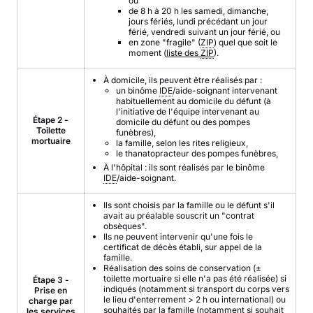
ou
de 8 h à 20 h les samedi, dimanche,
jours fériés, lundi précédant un jour
férié, vendredi suivant un jour férié, ou
en zone "fragile" (
ZIP
) quel que soit le
moment (
liste des
ZIP
).
À domicile, ils peuvent être réalisés par :
un binôme
IDE
/aide-soignant intervenant
habituellement au domicile du défunt (à
l'initiative de l'équipe intervenant au
Étape 2 -
domicile du défunt ou des pompes
Toilette
funèbres),
mortuaire
la famille, selon les rites religieux,
le thanatopracteur des pompes funèbres,
À l'hôpital : ils sont réalisés par le binôme
IDE
/aide-soignant.
Ils sont choisis par la famille ou le défunt s'il
avait au préalable souscrit un "contrat
obsèques".
Ils ne peuvent intervenir qu'une fois le
certificat de décès établi, sur appel de la
famille.
Réalisation des soins de conservation (±
toilette mortuaire si elle n'a pas été réalisée) si
Étape 3 -
indiqués (notamment si transport du corps vers
Prise en
le lieu d'enterrement > 2 h ou international) ou
charge par
souhaités par la famille (notamment si souhait
les services