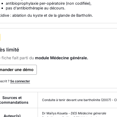
antibioprophylaxie per-opératoire (non codifiée),
pas d'antibiothérapie au décours.
idive : ablation du kyste et de la glande de Bartholin.
s limité
 fiche fait parti du
module Médecine générale.
mander une démo
nscrit ?
Se connecter
Sources et
Conduite à tenir devant une bartholinite
(2007)
-
C
commandations
Dr Maïlys Koueta -
DES Médecine génerale
Auteur(s)