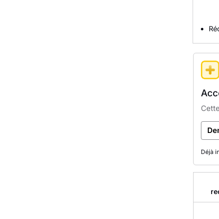
Réc
Accè
Cette
De
Déjà i
re