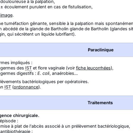
douloureuse à la palpation,
± écoulement purulent en cas de fistulisation,
image
.
e tuméfaction gênante, sensible à la palpation mais spontanéme
 abcédé de la glande de Bartholin glande de Bartholin (glandes sit
in, qui sécrètent un liquide lubrifiant).
Paraclinique
rmes impliqués :
germes des
IST
et flore vaginale (voir
fiche leucorrhées
),
germes digestifs :
E. coli
, anaérobies...
lèvements bactériologiques per opératoires.
lan
IST
(
ordonnance
).
Traitements
gence chirurgicale.
épisode :
mise à plat de l'abcès associé à un prélèvement bactériologique,
antibiothérapie :