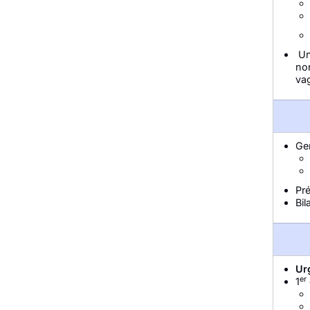
Un
non
vag
Ge
Pré
Bi
Ur
er
1