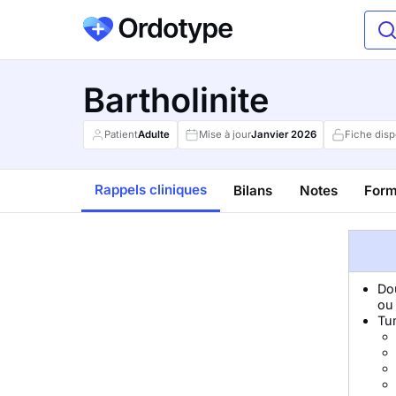
Bartholinite
Patient
Adulte
Mise à jour
Janvier
2026
Fiche disp
Rappels cliniques
Bilans
Notes
Form
Dou
ou 
Tum