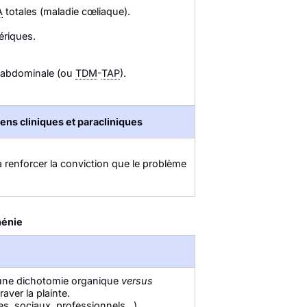
A
totales (maladie cœliaque).
ériques.
 abdominale (ou
TDM
-
TAP
).
ens cliniques et paracliniques
 à renforcer la conviction que le problème
hénie
s une dichotomie organique
versus
aver la plainte.
s, sociaux, professionnels...),