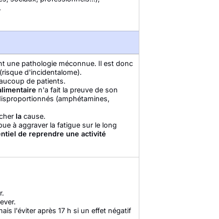
.
t une pathologie méconnue. Il est donc
(risque d'incidentalome).
aucoup de patients.
limentaire
n'a fait la preuve de son
s disproportionnés (amphétamines,
ercher
la
cause.
bue à aggraver la fatigue sur le long
entiel de reprendre une activité
r.
ever.
s l'éviter après 17 h si un effet négatif