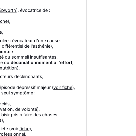
'Epworth
), évocatrice de :
iche
),
e,
isolée : évocateur d'une cause
ifférentiel de l'asthénie),
ente :
té du sommeil insuffisantes,
ue ou
déconditionnement à l'effort
,
nutrition),
cteurs déclenchants,
pisode dépressif majeur (
voir fiche
),
le seul symptôme :
ociés,
vation, de volonté),
isir pris à faire des choses
s),
été (voir
fiche
),
rofessionnel,