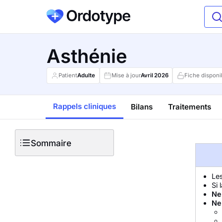
Asthénie
Patient
Adulte
Mise à jour
Avril
2026
Fiche disponi
Rappels cliniques
Bilans
Traitements
Sommaire
Les
Si 
Ne
Ne