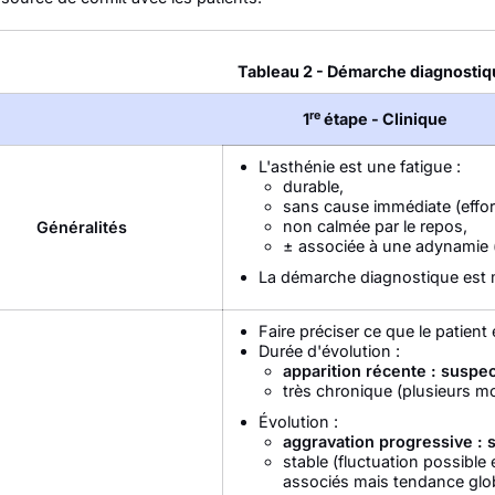
Tableau 2 - Démarche diagnosti
re
1
étape - Clinique
L'asthénie est une fatigue :
durable,
sans cause immédiate (effort
non calmée par le repos,
Généralités
± associée à une adynamie (pe
La démarche diagnostique est m
Faire préciser ce que le patient
Durée d'évolution :
apparition récente : suspec
très chronique (plusieurs mo
Évolution :
aggravation progressive : 
stable (fluctuation possibl
associés mais tendance global