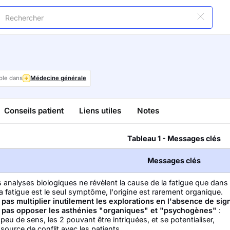
ble dans
Médecine générale
Conseils patient
Liens utiles
Notes
Tableau 1 - Messages clés
Messages clés
 analyses biologiques ne révèlent la cause de la fatigue que dans
la fatigue est le seul symptôme, l'origine est rarement organique.
 pas multiplier inutilement les explorations en l'absence de sig
 pas opposer les asthénies "organiques" et "psychogènes"
:
peu de sens, les 2 pouvant être intriquées, et se potentialiser,
source de conflit avec les patients.