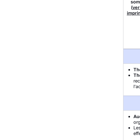
som
(
ver
impri
Th
Th
rec
l'a
Au
or
Le
eff