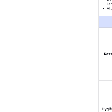
l'a
At
Rass
Hygiè