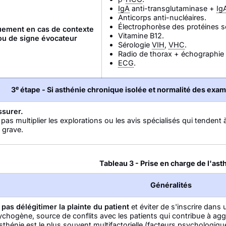
IgA
anti-transglutaminase +
Ig
Anticorps anti-nucléaires.
Électrophorèse des protéines s
ement en cas de contexte
Vitamine B12.
ou de signe évocateur
Sérologie
VIH
,
VHC
.
Radio de thorax + échographie
ECG
.
e
3
étape - Si asthénie chronique isolée et normalité des exam
ssurer.
pas multiplier les explorations ou les avis spécialisés qui tendent
t grave.
Tableau 3 - Prise en charge de l'ast
Généralités
pas délégitimer la plainte du patient
et éviter de s'inscrire dan
chogène, source de conflits avec les patients qui contribue à aggr
sthénie est le plus souvent multifactorielle (facteurs psychologique