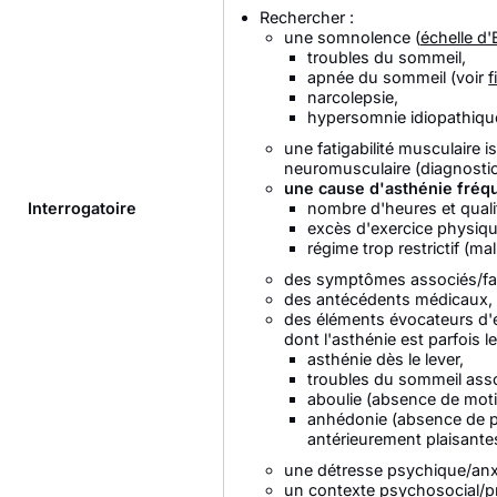
Rechercher :
une somnolence (
échelle d
troubles du sommeil,
apnée du sommeil (voir
f
narcolepsie,
hypersomnie idiopathiqu
une fatigabilité musculaire 
neuromusculaire (diagnostic d
une cause d'asthénie fréqu
Interrogatoire
nombre d'heures et quali
excès d'exercice physiq
régime trop restrictif (mal
des symptômes associés/fa
des antécédents médicaux,
des éléments évocateurs d'é
dont l'asthénie est parfois 
asthénie dès le lever,
troubles du sommeil ass
aboulie (absence de moti
anhédonie (absence de pla
antérieurement plaisante
une détresse psychique/anxi
un contexte psychosocial/p