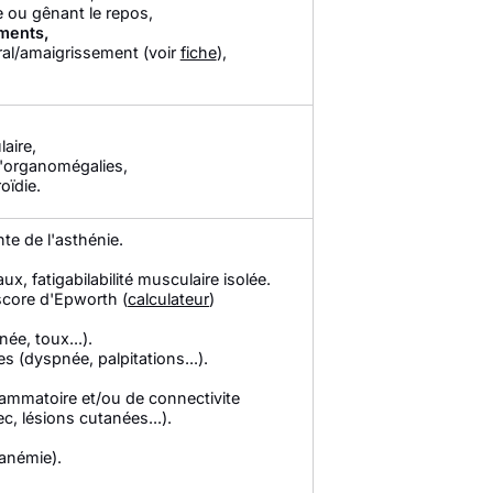
le ou gênant le repos,
ments,
éral/amaigrissement (voir
fiche
),
aire,
'organomégalies,
oïdie.
te de l'asthénie.
 fatigabilabilité musculaire isolée.
core d'Epworth (
calculateur
)
ée, toux...).
 (dyspnée, palpitations...).
mmatoire et/ou de connectivite
ec, lésions cutanées...).
(anémie).