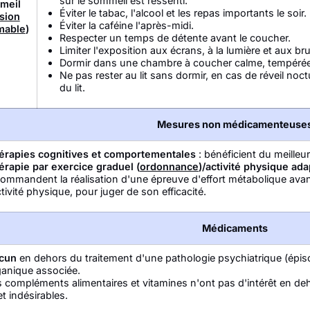
sur le sommeil est ressenti.
meil
Éviter le tabac, l'alcool et les repas importants le soir.
sion
Éviter la caféine l'après-midi.
mable
)
Respecter un temps de détente avant le coucher.
Limiter l'exposition aux écrans, à la lumière et aux br
Dormir dans une chambre à coucher calme, tempérée
Ne pas rester au lit sans dormir, en cas de réveil noc
du lit.
Mesures non médicamenteuse
érapies cognitives et comportementales
: bénéficient du meilleur
érapie par exercice graduel (
ordonnance
)/activité physique ad
ommandent la réalisation d'une épreuve d'effort métabolique avan
ctivité physique, pour juger de son efficacité.
Médicaments
cun
en dehors du traitement d'une pathologie psychiatrique (épiso
ganique associée.
s compléments alimentaires et vitamines n'ont pas d'intérêt en d
et indésirables.