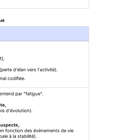
que
),
rte d'élan vers l'activité).
al codifiée.
 entend par "fatigue".
te,
is d'évolution).
suspecte,
e en fonction des évènements de vie
e à la stabilité).