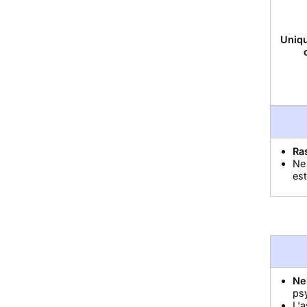
Uniqu
Ra
Ne 
es
Ne 
psy
L'a