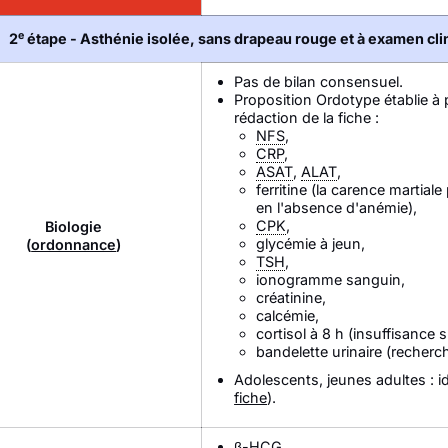
e
2
étape - Asthénie isolée, sans drapeau rouge et à examen clin
Pas de bilan consensuel.
Proposition Ordotype établie à p
rédaction de la fiche :
NFS
,
CRP
,
ASAT
,
ALAT
,
ferritine (la carence martia
en l'absence d'anémie),
CPK
,
Biologie
glycémie à jeun,
(
ordonnance
)
TSH
,
ionogramme sanguin,
créatinine,
calcémie,
cortisol à 8 h (insuffisance s
bandelette urinaire (recherc
Adolescents, jeunes adultes : 
fiche
).
β-
HCG
.