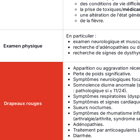
des conditions de vie diffici
la prise de toxiques/
médica
une altération de l'état gén
de la fièvre.
En particulier :
examen neurologique et muscul
Examen physique
recherche d'adénopathies ou d
recherche de signes de dysthyr
Apparition ou aggravation récen
Perte de poids significative.
Symptômes neurologiques focaux,
Somnolence diurne anormale (s
: pathologique si ≥ 11/24).
Symptômes respiratoires (dyspn
Symptômes et signes cardiaques
Drapeaux rouges
Sueurs nocturnes.
Symptômes de rhumatisme infla
(arthralgie/arthrite, syndrome s
Adénopathies.
Traitement par anticoagulants 
Diarrhée.