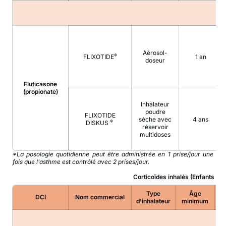
Aérosol-
®
FLIXOTIDE
1 an
doseur
Fluticasone
(propionate)
Inhalateur
poudre
FLIXOTIDE
sèche avec
4 ans
®
DISKUS
réservoir
multidoses
*La posologie quotidienne peut être administrée en 1 prise/jour une
fois que l’asthme est contrôlé avec 2 prises/jour.
Corticoïdes inhalés
(Enfants de 
Type
Âge
DCI
Nom commercial
Do
d’inhalateur
minimum