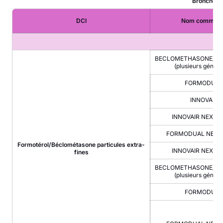
Bronchodil
DCI
Nom commerci
BECLOMETHASONE/F
(plusieurs généri
FORMODUAL
®
INNOVAIR
INNOVAIR NEXTH
FORMODUAL NEXT
Formotérol/Béclométasone particules extra-
INNOVAIR NEXTH
fines
BECLOMETHASONE/F
(plusieurs généri
FORMODUAL