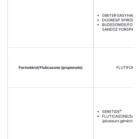
GIBITER EASYHALER
DUORESP SPIROMA
BUDESONIDE/FORM
SANDOZ FORSPIRO
Formotérol/Fluticasone (propionate)
FLUTIFORM
®
SERETIDE
FLUTICASONE/SAL
(plusieurs génériqu