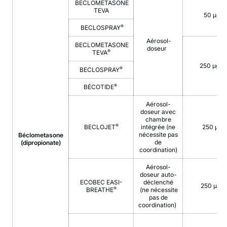
BECLOMETASONE
TEVA
50 µg
®
BECLOSPRAY
Aérosol-
BECLOMETASONE
doseur
®
TEVA
250 µg
®
BECLOSPRAY
®
BÉCOTIDE
Aérosol-
doseur avec
chambre
®
BECLOJET
intégrée (ne
250 µg
nécessite pas
Béclometasone
de
(dipropionate)
coordination)
Aérosol-
doseur auto-
ECOBEC EASI-
déclenché
250 µg
®
BREATHE
(ne nécessite
pas de
coordination)