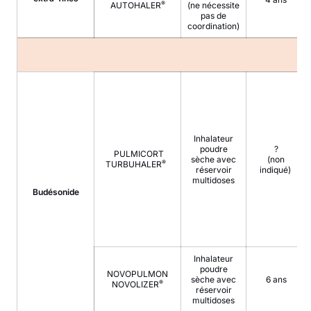
®
AUTOHALER
(ne nécessite
pas de
coordination)
Inhalateur
poudre
?
PULMICORT
sèche avec
(non
®
TURBUHALER
réservoir
indiqué)
multidoses
Budésonide
Inhalateur
poudre
NOVOPULMON
sèche avec
6 ans
®
NOVOLIZER
réservoir
multidoses