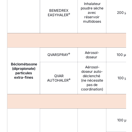
Inhalateur
poudre sèche
BEMEDREX
avec
200 µg
®
EASYHALER
réservoir
multidoses
Aérosol-
®
QVARSPRAY
100 µg
doseur
Béclométasone
Aérosol-
(dipropionate)
doseur auto-
particules
QVAR
déclenché
extra-fines
100 µg
®
AUTOHALER
(ne nécessite
pas de
coordination)
100 µg