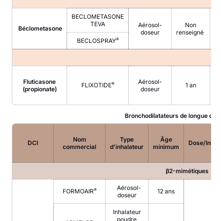
BECLOMETASONE
TEVA
Aérosol-
Non
Béclometasone
doseur
renseigné
®
BECLOSPRAY
Fluticasone
Aérosol-
®
FLIXOTIDE
1 an
(propionate)
doseur
Bronchodilatateurs de longue duré
Nom
Type
Âge
DCI
Dose/Inhal
commercial
d’inhalateur
minimum
β2-mimétiques
Aérosol-
®
FORMOAIR
12 ans
doseur
Inhalateur
poudre