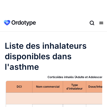
Liste des inhalateurs
disponibles dans
l'asthme
Corticoïdes inhalés
(Adulte et Adolescent à 
Type
DCI
Nom commercial
Dose/Inhalat
d’inhalateur