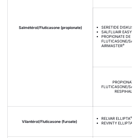
®
SERETIDE DISKUS
Salmétérol/Fluticasone (propionate)
SALFLUAIR EASYHA
PROPIONATE DE
FLUTICASONE/SAL
®
AIRMASTER
PROPIONATE 
FLUTICASONE/SAL
RESPIHALER
®
RELVAR ELLIPTA
Vilantérol/Fluticasone (furoate)
REVINTY ELLIPTA®