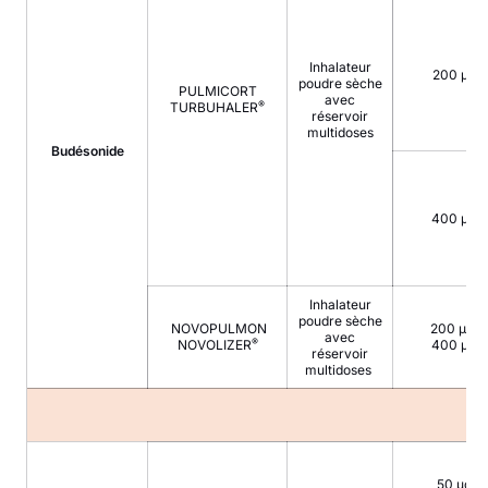
Inhalateur
200 µg
poudre sèche
PULMICORT
avec
®
TURBUHALER
réservoir
multidoses
Budésonide
400 µg
Inhalateur
poudre sèche
NOVOPULMON
200 µg,
avec
®
NOVOLIZER
400 µg
réservoir
multidoses
50 µg