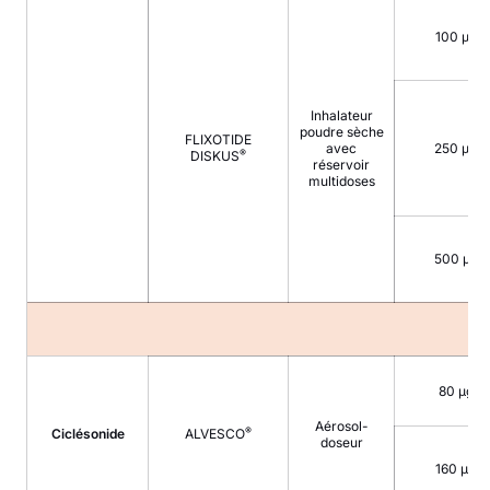
100 µg
Inhalateur
poudre sèche
FLIXOTIDE
avec
250 µg
®
DISKUS
réservoir
multidoses
500 µg
80 µg
Aérosol-
®
Ciclésonide
ALVESCO
doseur
160 µg