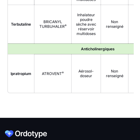
Inhalateur
poudre
BRICANYL
Non
Terbutaline
sèche avec
®
TURBUHALER
renseigné
réservoir
multidoses
Anticholinergiques
Aérosol-
Non
®
Ipratropium
ATROVENT
doseur
renseigné