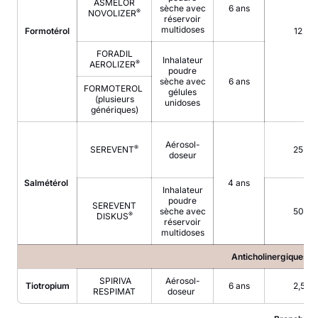
ASMELOR
sèche avec
6 ans
®
NOVOLIZER
réservoir
multidoses
Formotérol
12 µg
FORADIL
Inhalateur
®
AEROLIZER
poudre
sèche avec
6 ans
FORMOTEROL
gélules
(plusieurs
unidoses
génériques)
Aérosol-
®
SEREVENT
25 µg
doseur
Salmétérol
4 ans
Inhalateur
poudre
SEREVENT
sèche avec
50 µg
®
DISKUS
réservoir
multidoses
Anticholinergiques
SPIRIVA
Aérosol-
Tiotropium
6 ans
2,5 µg
RESPIMAT
doseur