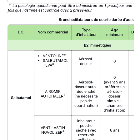
* La posologie quotidienne peut être administrée en 1 prise/jour une
fois que l’asthme est contrôlé avec 2 prises/jour.
Bronchodilatateurs de courte durée d’action
Type
Âge
DCI
Nom commercial
Dose
d’inhalateur
minimum
β2-mimétiques
®
VENTOLINE
Aérosol-
SALBUTAMOL
0
doseur
®
TEVA
0
Aérosol-
(avant 5 ans
doseur auto-
préférer un
AIROMIR
déclenché
aérosol-
®
AUTOHALER
(ne nécessite
doseur
Salbutamol
pas de
simple +
coordination)
chambre
d’inhalation)
Inhalateur
poudre
VENTILASTIN
sèche avec
6 ans
®
NOVOLIZER
réservoir
multidoses