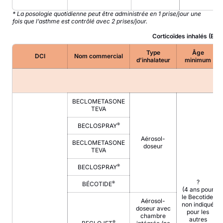
* La posologie quotidienne peut être administrée en 1 prise/jour une
fois que l’asthme est contrôlé avec 2 prises/jour.
Corticoïdes inhalés (Enfa
Type
Âge
DCI
Nom commercial
d’inhalateur
minimum
BECLOMETASONE
TEVA
®
BECLOSPRAY
Aérosol-
BECLOMETASONE
doseur
TEVA
®
BECLOSPRAY
?
®
BÉCOTIDE
(4 ans pour
le Becotide,
Aérosol-
non indiqué
doseur avec
pour les
chambre
autres
®