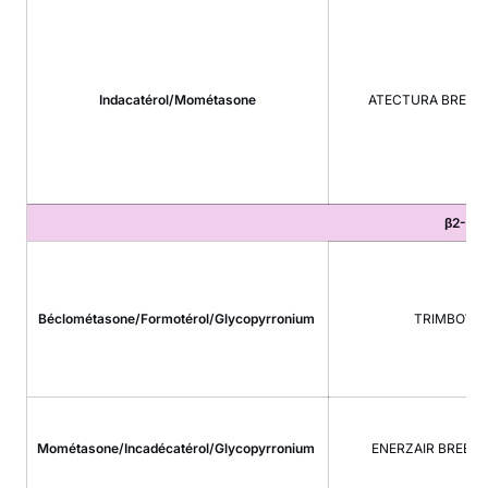
Indacatérol
/Mométasone
ATECTURA BREEZ
β2-mim
®
Béclométasone/Formotérol/Glycopyrronium
TRIMBOW
Mométasone/Incadécatérol/Glycopyrronium
ENERZAIR BREEZ