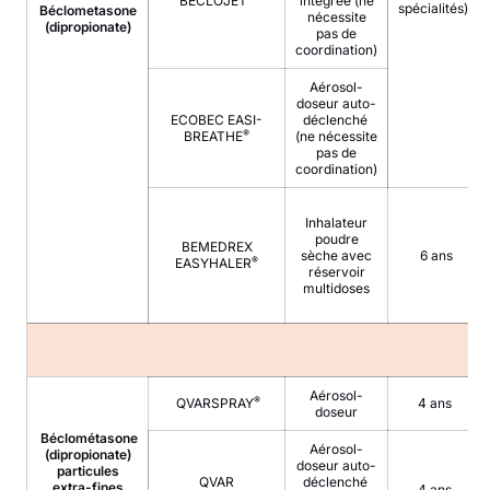
BECLOJET
intégrée (ne
spécialités)
Béclometasone
nécessite
(dipropionate)
pas de
coordination)
Aérosol-
doseur auto-
ECOBEC EASI-
déclenché
®
BREATHE
(ne nécessite
pas de
coordination)
Inhalateur
poudre
BEMEDREX
sèche avec
6 ans
®
EASYHALER
réservoir
multidoses
Aérosol-
®
QVARSPRAY
4 ans
doseur
Béclométasone
Aérosol-
(dipropionate)
doseur auto-
particules
QVAR
déclenché
extra-fines
4 ans