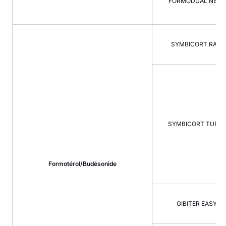
FORMODUAL NEXT
SYMBICORT RAPI
SYMBICORT TURB
Formotérol/Budésonide
GIBITER EASYHA