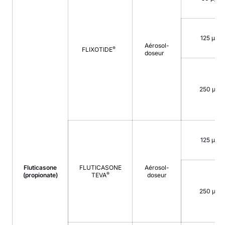
125 µg
Aérosol-
®
FLIXOTIDE
doseur
250 µg
125 µg
Fluticasone
FLUTICASONE
Aérosol-
®
(propionate)
TEVA
doseur
250 µg