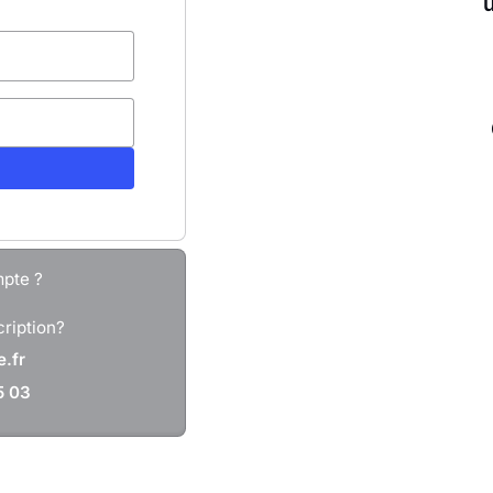
mpte ?
cription?
.fr
5 03