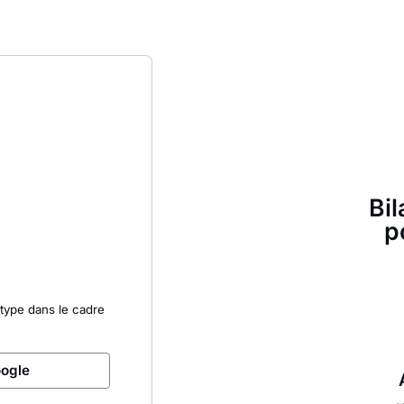
Bil
p
type dans le cadre
oogle