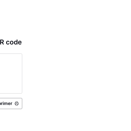
QR code
primer