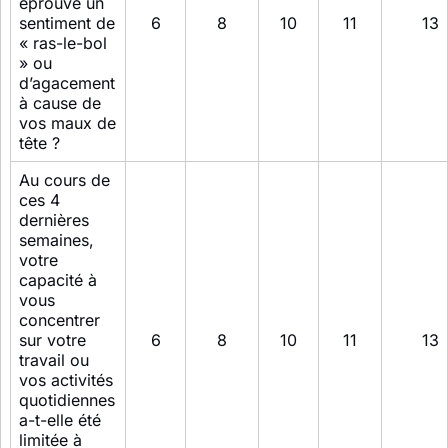
éprouvé un
sentiment de
6
8
10
11
13
« ras-le-bol
» ou
d’agacement
à cause de
vos maux de
tête ?
Au cours de
ces 4
dernières
semaines,
votre
capacité à
vous
concentrer
sur votre
6
8
10
11
13
travail ou
vos activités
quotidiennes
a-t-elle été
limitée à