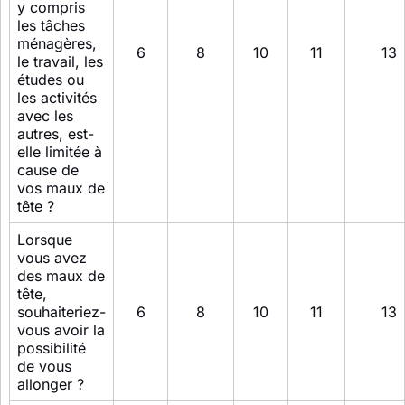
y compris
les tâches
ménagères,
6
8
10
11
13
le travail, les
études ou
les activités
avec les
autres, est-
elle limitée à
cause de
vos maux de
tête ?
Lorsque
vous avez
des maux de
tête,
souhaiteriez-
6
8
10
11
13
vous avoir la
possibilité
de vous
allonger ?