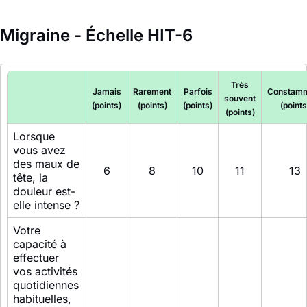
Migraine - Échelle HIT-6
Très
Jamais
Rarement
Parfois
Constam
souvent
(points)
(points)
(points)
(points
(points)
Lorsque
vous avez
des maux de
6
8
10
11
13
tête, la
douleur est-
elle intense ?
Votre
capacité à
effectuer
vos activités
quotidiennes
habituelles,