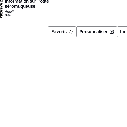
Information sur l'otite
séromuqueuse
Ameli
Site
Favoris
Personnaliser
Im