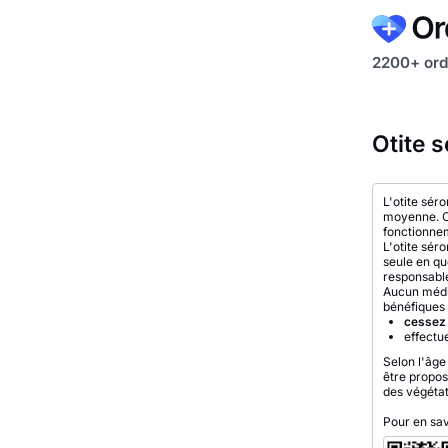
2200+ ord
Otite 
L'otite sér
moyenne. Ce
fonctionnem
L'otite sér
seule en qu
responsable 
Aucun médic
bénéfiques 
cessez 
effectu
Selon l'âge
être propos
des végétat
Pour en sav