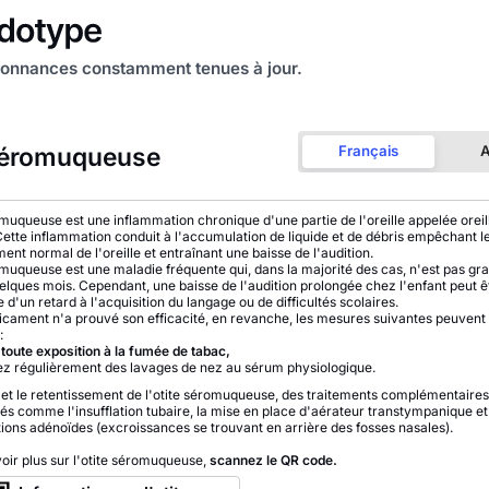
onnances constamment tenues à jour.
séromuqueuse
Français
A
omuqueuse est une inflammation chronique d'une partie de l'oreille appelée oreil
tte inflammation conduit à l'accumulation de liquide et de débris empêchant l
ent normal de l'oreille et entraînant une baisse de l'audition.
omuqueuse est une maladie fréquente qui, dans la majorité des cas, n'est pas gra
elques mois. Cependant, une baisse de l'audition prolongée chez l'enfant peut ê
d'un retard à l'acquisition du langage ou de difficultés scolaires.
ament n'a prouvé son efficacité, en revanche, les mesures suivantes peuvent 
:
toute exposition à la fumée de tabac,
ez régulièrement des lavages de nez au sérum physiologique.
 et le retentissement de l'otite séromuqueuse, des traitements complémentaire
és comme l'insufflation tubaire, la mise en place d'aérateur transtympanique et l
ions adénoïdes (excroissances se trouvant en arrière des fosses nasales).
oir plus sur l'otite séromuqueuse,
scannez le QR code.