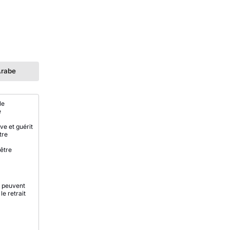
rabe
le
e
ve et guérit
tre
être
s peuvent
e retrait