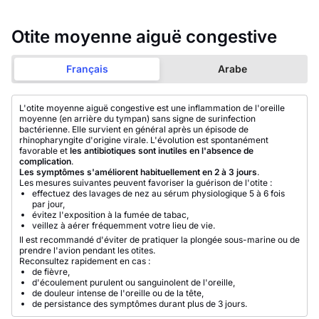
Otite moyenne aiguë congestive
Français
Arabe
L'otite moyenne aiguë congestive est une inflammation de l'oreille
moyenne (en arrière du tympan) sans signe de surinfection
bactérienne. Elle survient en général après un épisode de
rhinopharyngite d'origine virale. L'évolution est spontanément
favorable et
les antibiotiques sont inutiles en l'absence de
complication
.
Les symptômes s'améliorent habituellement en 2 à 3 jours
.
Les mesures suivantes peuvent favoriser la guérison de l'otite :
effectuez des lavages de nez au sérum physiologique 5 à 6 fois
par jour,
évitez l'exposition à la fumée de tabac,
veillez à aérer fréquemment votre lieu de vie.
Il est recommandé d'éviter de pratiquer la plongée sous-marine ou de
prendre l'avion pendant les otites.
Reconsultez rapidement en cas :
de fièvre,
d'écoulement purulent ou sanguinolent de l'oreille,
de douleur intense de l'oreille ou de la tête,
de persistance des symptômes durant plus de 3 jours.