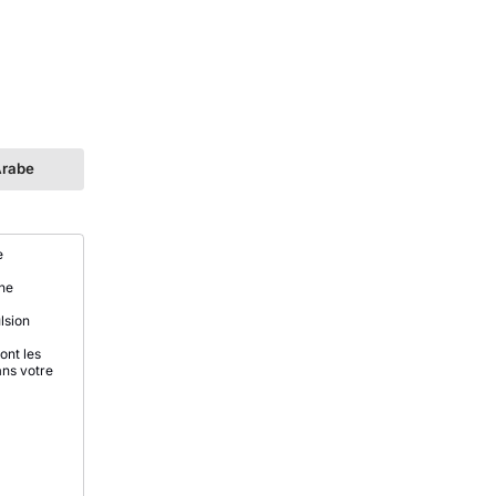
rabe
e
une
lsion
ont les
ans votre