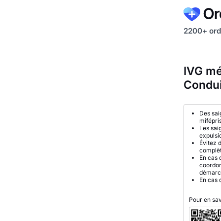
2200+ ord
IVG mé
Condui
Des sai
mifépri
Les sai
expulsi
Évitez 
complèt
En cas 
coordon
démarc
En cas 
Pour en sav