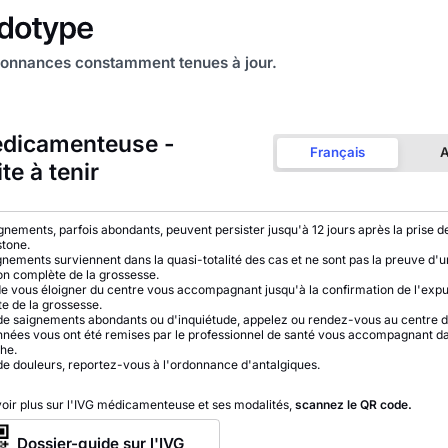
onnances constamment tenues à jour.
dicamenteuse -
Français
A
te à tenir
gnements, parfois abondants, peuvent persister jusqu'à 12 jours après la prise d
stone.
gnements surviennent dans la quasi-totalité des cas et ne sont pas la preuve d'
on complète de la grossesse.
de vous éloigner du centre vous accompagnant jusqu'à la confirmation de l'expu
e de la grossesse.
de saignements abondants ou d'inquiétude, appelez ou rendez-vous au centre d
nées vous ont été remises par le professionnel de santé vous accompagnant d
he.
de douleurs, reportez-vous à l'ordonnance d'antalgiques.
oir plus sur l'IVG médicamenteuse et ses modalités,
scannez le QR code.
Dossier-guide sur l'IVG