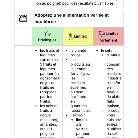
non au poignet) pour des résultats plus fiables.
Adoptez une alimentation variée et
équilibrée
Limitez
Limitez
Privilégiez
fortement
les fruits et
la viande
le sel :
légumes
rouge,
diminuez
: au moins
les
la
5 fruits et
produits au
consommation
légumes
lait entier
des
par jour (la
(privilégiez
produits
consommation
les
industriels
de jus de
produits
transformés
fruits ne
écrémés
en
remplace
ou demi-
faveur
pas les
écrémés
de plats
fruits),
en
faits
les noix et
quantités
maison,
fruits à
raisonnables),
lorsque
coque
l'alcool :
vous
(noisettes,
limitez
cuisinez,
amandes;
à 2
évitez
etc.) : 1
verres
d’utiliser
poignée
par jour
du sel