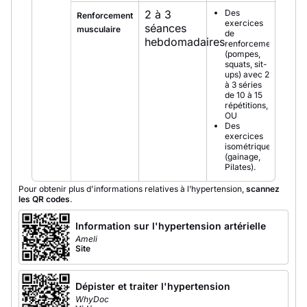
2 à 3
Des
Renforcement
exercices
séances
musculaire
de
hebdomadaires
renforcement
(pompes,
squats, sit-
ups) avec 2
à 3 séries
de 10 à 15
répétitions,
OU
Des
exercices
isométriques
(gainage,
Pilates).
Pour obtenir plus d'informations relatives à l’hypertension,
scannez
les QR codes
.
Information sur l'hypertension artérielle
Ameli
Site
Dépister et traiter l'hypertension
WhyDoc