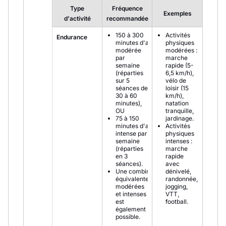
Type
Fréquence
Exemples
d'activité
recommandée
150 à 300
Activités
Endurance
minutes d'activité
physiques
modérée
modérées :
par
marche
semaine
rapide (5-
(réparties
6,5 km/h),
sur 5
vélo de
séances de
loisir (15
30 à 60
km/h),
minutes),
natation
OU
tranquille,
75 à 150
jardinage.
minutes d'activité
Activités
intense par
physiques
semaine
intenses :
(réparties
marche
en 3
rapide
séances).
avec
Une combinaison
dénivelé,
équivalente d'activités
randonnée,
modérées
jogging,
et intenses
VTT,
est
football.
également
possible.