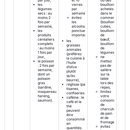
par jour,
et 10
ou des
les
verres
bouillons
légumes
par
achetés
secs : au
semaine,
dans le
moins 2
évitez
commerce
fois par
les
(bouillons
semaine,
alcoolisations
cubes,
les
ponctuelles
bouillons
produits
importantes
de
céréaliers
bœuf,
les
complets
bouillons
graisses
: au moins
de
animales
1 fois par
légumes...),
(préférez
jour,
ne
la cuisine à
le poisson
mettez
l’huile
: 2 fois par
pas de
d’olive
semaine,
salière
plutôt
dont un
sur la
qu’au
poisson
table
beurre),
gras
lors des
réglisse (pastis,
(sardine,
repas,
tisanes,
maquereau,
limitez
confiseries…),
hareng,
votre
caféine : le
saumon).
consommation
café et le
de
thé
charcuterie,
peuvent
de pain
être
et de
consommés
fromage,
en
évitez
quantités