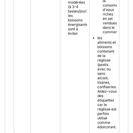
la
modérées
consommation
(à 3-4
d'eaux
tasses/jour),
riches
les
en sel
boissons
vendues
énergisantes
dans le
sont à
commerce,
éviter.
les
aliments et
boissons
contenant
de la
réglisse
(pastis
avec ou
sans
alcool,
tisanes,
confiseries...).
Aidez-vous
des
étiquettes
car le
réglisse est
parfois
utilisé
comme
édulcorant.