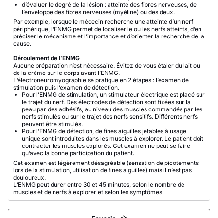
d’évaluer le degré de la lésion : atteinte des fibres nerveuses, de
l’enveloppe des fibres nerveuses (myéline) ou des deux.
Par exemple, lorsque le médecin recherche une atteinte d’un nerf
périphérique, l’ENMG permet de localiser le ou les nerfs atteints, d’en
préciser le mécanisme et l’importance et d’orienter la recherche de la
cause.
Déroulement de l’ENMG
Aucune préparation n’est nécessaire. Évitez de vous étaler du lait ou
de la crème sur le corps avant l’ENMG.
L’électroneuromyographie se pratique en 2 étapes : l’examen de
stimulation puis l’examen de détection.
Pour l’ENMG de stimulation, un stimulateur électrique est placé sur
le trajet du nerf. Des électrodes de détection sont fixées sur la
peau par des adhésifs, au niveau des muscles commandés par les
nerfs stimulés ou sur le trajet des nerfs sensitifs. Différents nerfs
peuvent être stimulés.
Pour l’ENMG de détection, de fines aiguilles jetables à usage
unique sont introduites dans les muscles à explorer. Le patient doit
contracter les muscles explorés. Cet examen ne peut se faire
qu’avec la bonne participation du patient.
Cet examen est légèrement désagréable (sensation de picotements
lors de la stimulation, utilisation de fines aiguilles) mais il n’est pas
douloureux.
L’ENMG peut durer entre 30 et 45 minutes, selon le nombre de
muscles et de nerfs à explorer et selon les symptômes.