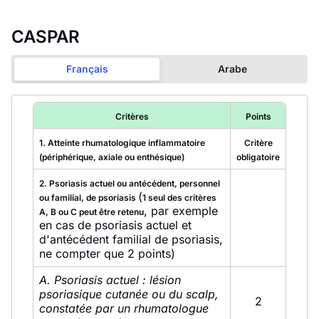
CASPAR
Français
Arabe
Critères
Points
1. Atteinte rhumatologique inflammatoire
Critère
(périphérique, axiale ou enthésique)
obligatoire
2. Psoriasis actuel ou antécédent, personnel
(
ou familial, de psoriasis
1 seul des critères
, par exemple
A, B ou C peut être retenu
en cas de psoriasis actuel et
d'antécédent familial de psoriasis,
ne compter que 2 points)
A. Psoriasis actuel : lésion
psoriasique cutanée ou du scalp,
2
constatée par un rhumatologue