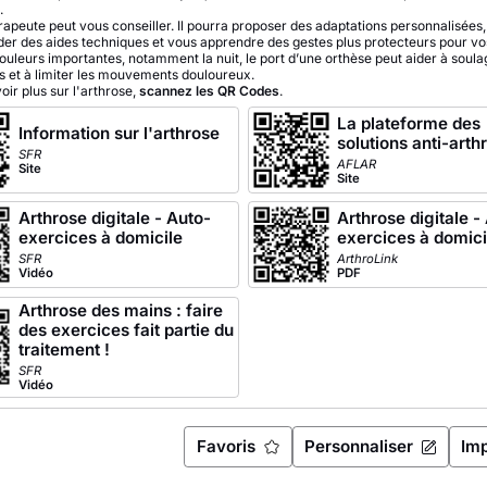
.
apeute peut vous conseiller. Il pourra proposer des adaptations personnalisées,
 des aides techniques et vous apprendre des gestes plus protecteurs pour vo
ouleurs importantes, notamment la nuit, le port d’une orthèse peut aider à soula
ns et à limiter les mouvements douloureux.
oir plus sur l'arthrose,
scannez les QR Codes
.
La plateforme des
Information sur l'arthrose
solutions anti-arth
SFR
AFLAR
Site
Site
Arthrose digitale - Auto-
Arthrose digitale -
exercices à domicile
exercices à domici
SFR
ArthroLink
Vidéo
PDF
Arthrose des mains : faire
des exercices fait partie du
traitement !
SFR
Vidéo
Favoris
Personnaliser
Im