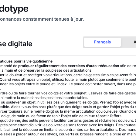
onnances constamment tenues à jour.
e digitale
Français
A
atiques pour la vie quotidienne
ommandé de
pratiquer régulièrement des exercices d’auto-rééducation
afin de re
la main et de préserver la souplesse des articulations.
er la douleur et protéger vos articulations, certains gestes simples peuvent faire
 Quand vous attrapez un objet, utilisez toute la main plutôt que seulement le bout
ncer les objets entre le pouce et l’index. Le pouce doit rester ouvert, dans une p
.
ordre ou de faire tourner vos doigts et votre poignet. Essayez de faire des gestes
 ni mettre la main dans des positions inconfortables.
 ou soulever un objet, n’utilisez pas uniquement les doigts. Prenez l’objet avec l
ssible. Aidez-vous des bras plutôt que des doigts seuls et gardez l’objet près du 
orcer toujours sur le même doigt ou la même articulation douloureuse. Quand c’e
oigt, de main ou de façon de tenir l’objet afin de mieux répartir l’effort.
quotidienne, des outils peuvent faciliter certains gestes et réduire les douleurs.
tés permettent d’ouvrir les couvercles sans forcer avec les doigts. Des coutea
 facilitent la découpe en limitant les contraintes sur les articulations. Des man
issies à placer autour des stylos, couverts ou brosses rendent la prise en main