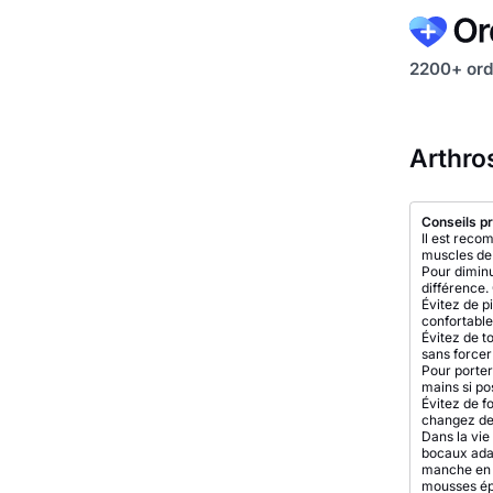
2200+ ord
Arthros
Conseils pr
Il est rec
muscles de 
Pour diminu
différence.
Évitez de pi
confortable
Évitez de t
sans forcer
Pour porter
mains si po
Évitez de f
changez de d
Dans la vie 
bocaux adap
manche en L
mousses épa