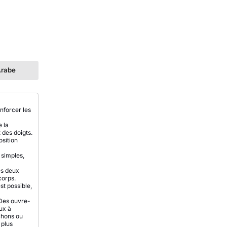
rabe
nforcer les
 la
 des doigts.
osition
 simples,
es deux
corps.
st possible,
 Des ouvre-
ux à
chons ou
 plus