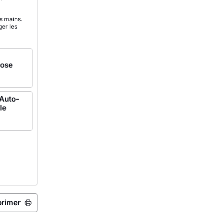
s mains.
ger les
rose
 Auto-
le
primer