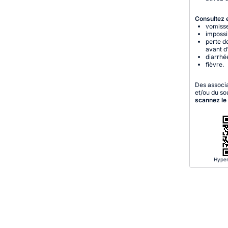
Consultez e
vomisse
impossi
perte d
avant d
diarrhé
fièvre.
Des associa
et/ou du so
scannez le
Hyper