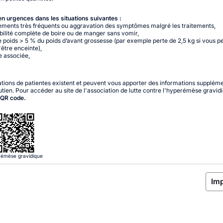
n urgences dans les situations suivantes :
ments très fréquents ou aggravation des symptômes malgré les traitements,
bilité complète de boire ou de manger sans vomir,
e poids > 5 % du poids d’avant grossesse (par exemple perte de 2,5 kg si vous p
'être enceinte),
e associée,
tions de patientes existent et peuvent vous apporter des informations supplém
utien. Pour accéder au site de l'association de lutte contre l'hyperémèse gravid
 QR code.
émèse gravidique
Im