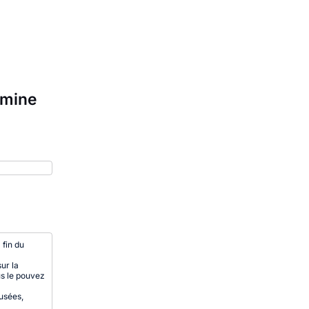
amine
 fin du
ur la
s le pouvez
usées,