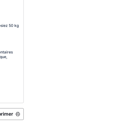
esiez 50 kg
entaires
ique,
primer