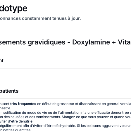
onnances constamment tenues à jour.
ements gravidiques - Doxylamine + Vit
nt
patients
s sont
très fréquentes
en début de grossesse et disparaissent en général vers la
mestre.
modification du mode de vie ou de l'alimentation n'a une efficacité démontrée s
on des nausées et des vomissements. Mangez ce que vous pouvez et quand vou
viter d'être dénutrie.
égulièrement afin d'éviter d'être déshydratée. Si les boissons aggravent vos na
n petites quantités.