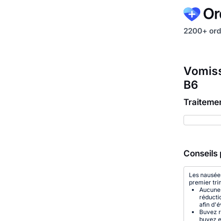
2200+ ord
Vomiss
B6
Traiteme
Conseils 
Les nausée
premier tri
Aucune 
réducti
afin d'é
Buvez r
buvez e