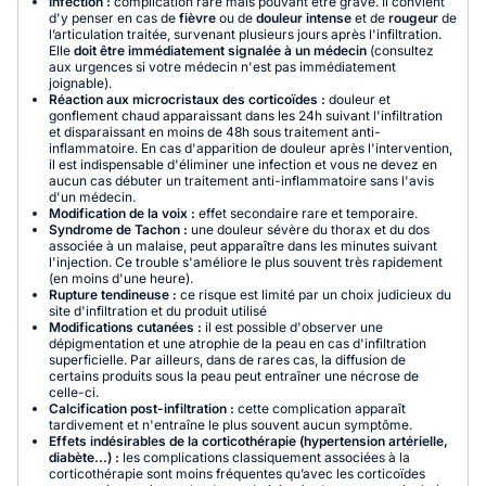
Infection :
complication rare mais pouvant être grave. Il convient
d'y penser en cas de
fièvre
ou de
douleur intense
et de
rougeur
de
l’articulation traitée, survenant plusieurs jours après l'infiltration.
Elle
doit être immédiatement signalée à un médecin
(consultez
aux urgences si votre médecin n'est pas immédiatement
joignable).
Réaction aux microcristaux des corticoïdes :
douleur et
gonflement chaud apparaissant dans les 24h suivant l'infiltration
et disparaissant en moins de 48h sous traitement anti-
inflammatoire. En cas d'apparition de douleur après l'intervention,
il est indispensable d'éliminer une infection et vous ne devez en
aucun cas débuter un traitement anti-inflammatoire sans l'avis
d'un médecin.
Modification de la voix :
effet secondaire rare et temporaire.
Syndrome de Tachon :
une douleur sévère du thorax et du dos
associée à un malaise, peut apparaître dans les minutes suivant
l'injection. Ce trouble s'améliore le plus souvent très rapidement
(en moins d'une heure).
Rupture tendineuse :
ce risque est limité par un choix judicieux du
site d'infiltration et du produit utilisé
Modifications cutanées :
il est possible d'observer une
dépigmentation et une atrophie de la peau en cas d'infiltration
superficielle. Par ailleurs, dans de rares cas, la diffusion de
certains produits sous la peau peut entraîner une nécrose de
celle-ci.
Calcification post-infiltration :
cette complication apparaît
tardivement et n'entraîne le plus souvent aucun symptôme.
Effets indésirables de la corticothérapie (hypertension artérielle,
diabète...) :
les complications classiquement associées à la
corticothérapie sont moins fréquentes qu’avec les corticoïdes