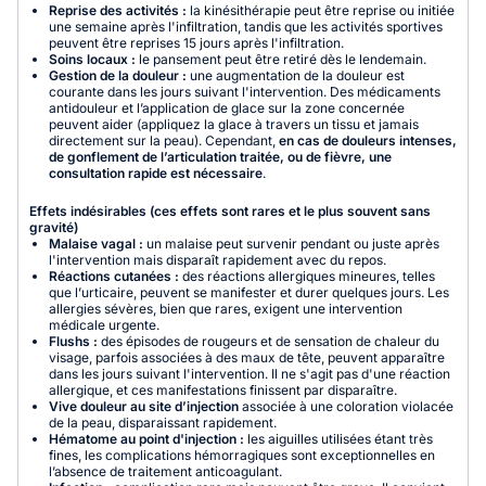
Reprise des activités :
la kinésithérapie peut être reprise ou initiée
une semaine après l'infiltration, tandis que les activités sportives
peuvent être reprises 15 jours après l'infiltration.
Soins locaux :
le pansement peut être retiré dès le lendemain.
Gestion de la douleur :
une augmentation de la douleur est
courante dans les jours suivant l'intervention. Des médicaments
antidouleur et l’application de glace sur la zone concernée
peuvent aider (appliquez la glace à travers un tissu et jamais
directement sur la peau). Cependant,
en cas de douleurs intenses,
de gonflement de l’articulation traitée, ou de fièvre, une
consultation rapide est nécessaire
.
Effets indésirables (ces effets sont rares et le plus souvent sans
gravité)
Malaise vagal :
un malaise peut survenir pendant ou juste après
l'intervention mais disparaît rapidement avec du repos.
Réactions cutanées :
des réactions allergiques mineures, telles
que l’urticaire, peuvent se manifester et durer quelques jours. Les
allergies sévères, bien que rares, exigent une intervention
médicale urgente.
Flushs :
des épisodes de rougeurs et de sensation de chaleur du
visage, parfois associées à des maux de tête, peuvent apparaître
dans les jours suivant l'intervention. Il ne s'agit pas d'une réaction
allergique, et ces manifestations finissent par disparaître.
Vive douleur au site d’injection
associée à une coloration violacée
de la peau, disparaissant rapidement.
Hématome au point d'injection :
les aiguilles utilisées étant très
fines, les complications hémorragiques sont exceptionnelles en
l’absence de traitement anticoagulant.