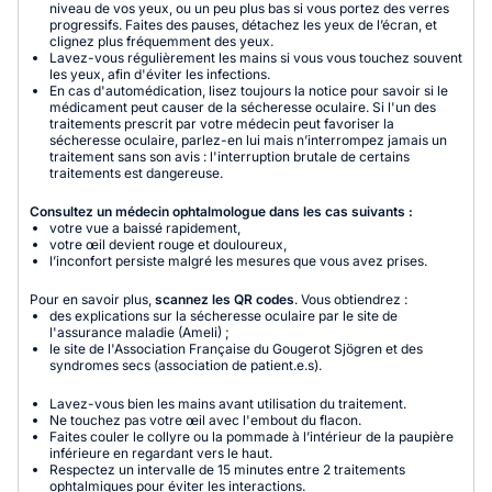
niveau de vos yeux, ou un peu plus bas si vous portez des verres
progressifs. Faites des pauses, détachez les yeux de l’écran, et
clignez plus fréquemment des yeux.
Lavez-vous régulièrement les mains si vous vous touchez souvent
les yeux, afin d'éviter les infections.
En cas d'automédication, lisez toujours la notice pour savoir si le
médicament peut causer de la sécheresse oculaire. Si l'un des
traitements prescrit par votre médecin peut favoriser la
sécheresse oculaire, parlez-en lui mais n’interrompez jamais un
traitement sans son avis : l'interruption brutale de certains
traitements est dangereuse.
Consultez un médecin ophtalmologue dans les cas suivants :
votre vue a baissé rapidement,
votre œil devient rouge et douloureux,
l’inconfort persiste malgré les mesures que vous avez prises.
Pour en savoir plus,
scannez les QR codes
. Vous obtiendrez :
des explications sur la sécheresse oculaire par le site de
l'assurance maladie (Ameli) ;
le site de l'Association Française du Gougerot Sjögren et des
syndromes secs (association de patient.e.s).‍
Lavez-vous bien les mains avant utilisation du traitement.
Ne touchez pas votre œil avec l'embout du flacon.
Faites couler le collyre ou la pommade à l’intérieur de la paupière
inférieure en regardant vers le haut.
Respectez un intervalle de 15 minutes entre 2 traitements
ophtalmiques pour éviter les interactions.