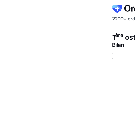
2200+ ord
ère
1
ost
Bilan