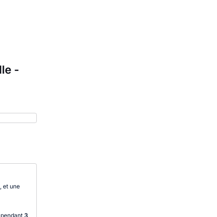
le -
, et une
s pendant
3