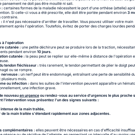
Le pansement ne doit pas être mouillé ni sali.
 :
certaines formes de la maladie nécessitent le port d'une orthèse (attelle) apr
ention. Si celle-ci vous a été prescrite, elle doit être portée pendant environ
3 m
 contraire.
 :
il n'est pas nécessaire d'arrêter de travailler. Vous pouvez utiliser votre main
tement après l'opération. Toutefois, évitez de porter des charges lourdes pen
s à l'opération
re cutanée :
une petite déchirure peut se produire lors de la traction, nécessita
ents pendant environ
10 jours
.
ation cutanée :
la peau peut se replier sur elle-même à distance de l'opération e
euse.
du tendon fléchisseur :
très rarement, le tendon permettant de plier le doigt peu
agé ou se rompre.
e nerveuse :
un nerf peut être endommagé, entraînant une perte de sensibilité du
 plusieurs mois.
e ou infection :
dans les suites de l'intervention peuvent apparaître un hémat
onnellement, une infection grave.
de nouveau
en urgence
ou rendez-vous au service d'urgences le plus proche s
nt l'intervention vous présentez l'un des signes suivants :
 intense de la main traitée,
 de la main traitée s'étendant rapidement aux zones adjacentes.
s complémentaires :
elles peuvent être nécessaires en cas d'efficacité insuffisa
e séance ou de récidive de l'atteinte, en respectant un intervalle d'au moins u