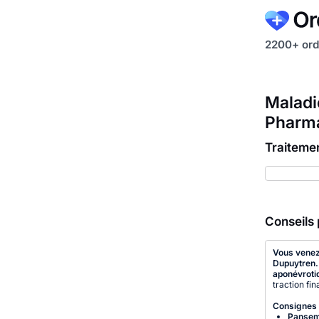
2200+ ord
Maladi
Pharm
Traiteme
Conseils 
Vous venez 
Dupuytren
aponévroti
traction fin
Consignes 
Pansem