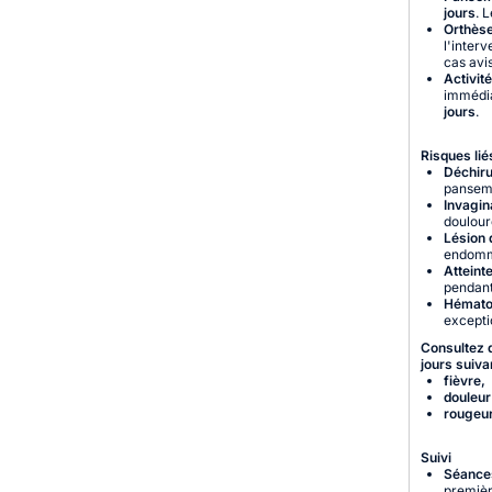
jours
. 
Orthèse
l'interv
cas avis
Activité
immédia
jours
.
Risques lié
Déchiru
pansem
Invagin
doulour
Lésion 
endomm
Atteint
pendant
Hématom
excepti
Consultez 
jours suiva
fièvre,
douleur
rougeur
Suivi
Séance
premièr