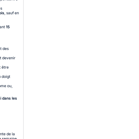
ès
ois
, sauf en
dant
15
nt des
t devenir
t être
 doigt
ome ou,
i dans les
nte de la
ne semaine