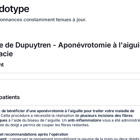
onnances constamment tenues à jour.
e de Dupuytren - Aponévrotomie à l'aiguil
acie
nt
patients
de bénéficier d'une aponévrotomie à l'aiguille pour traiter votre maladie de
.
Cette procédure a nécessité la réalisation de
plusieurs incisions des fibres
ques
à l'aide du biseau de l'aiguille. Un
anti-inflammatoire
vous a été administré
ale du doigt a permis de couper les fibres restantes.
et recommandations après l'opération
ent :
conservez le pansement immobilisant la paume de la main ou deux doigt