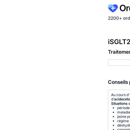
2200+ ord
iSGLT2
Traiteme
Conseils 
Au cours d'
d’
acidocéto
Situations 
période
maladie
jeûne p
régime 
déshydr
consomm