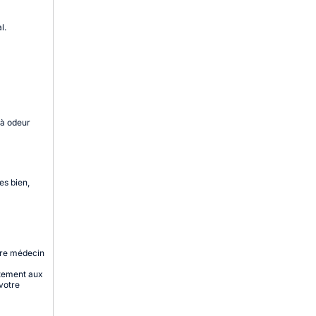
l.
 à odeur
es bien,
otre médecin
atement aux
 votre