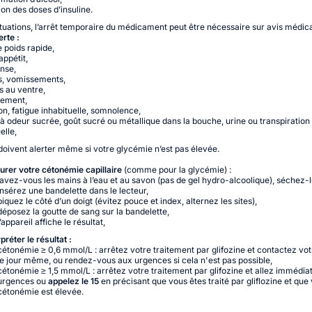
ion des doses d’insuline.
tuations, l’arrêt temporaire du médicament peut être nécessaire sur avis médica
erte :
e poids rapide,
appétit,
ense,
s, vomissements,
s au ventre,
lement,
on, fatigue inhabituelle, somnolence,
 à odeur sucrée, goût sucré ou métallique dans la bouche, urine ou transpiration
elle,
doivent alerter même si votre glycémie n’est pas élevée.
rer votre cétonémie capillaire
(comme pour la glycémie) :
lavez-vous les mains à l’eau et au savon (pas de gel hydro-alcoolique), séchez-l
insérez une bandelette dans le lecteur,
piquez le côté d’un doigt (évitez pouce et index, alternez les sites),
déposez la goutte de sang sur la bandelette,
l’appareil affiche le résultat,
rpréter le résultat :
cétonémie ≥ 0,6 mmol/L : arrêtez votre traitement par glifozine et contactez v
le jour même, ou rendez-vous aux urgences si cela n'est pas possible,
cétonémie ≥ 1,5 mmol/L : arrêtez votre traitement par glifozine et allez immédi
urgences ou
appelez le 15
en précisant que vous êtes traité par gliflozine et que
cétonémie est élevée.