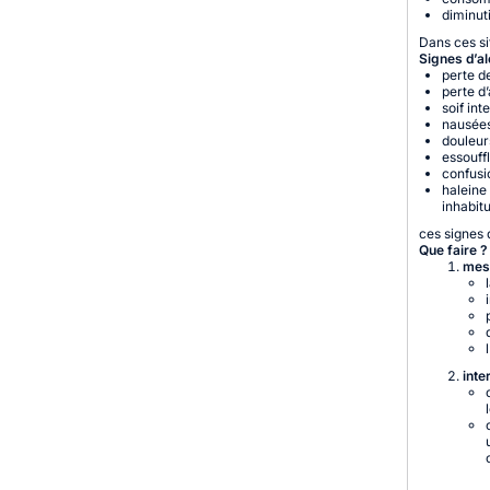
diminut
Dans ces si
Signes d’al
perte d
perte d’
soif int
nausée
douleur
essouff
confusi
haleine
inhabitu
ces signes 
Que faire ?
mesu
inte