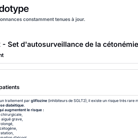
onnances constamment tenues à jour.
 - Set d'autosurveillance de la cétonémi
nt
patients
un traitement par
gliflozine
(inhibiteurs de SGLT2), il existe un risque très rare 
se diabétique
.
qui augmentent le risque :
 chirurgicale,
 aiguë grave,
rolongé,
cétogène,
atation,
ation d’alcool,