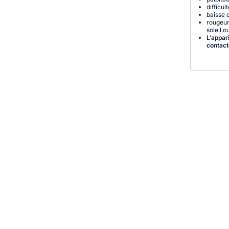
difficul
baisse d
rougeur
soleil 
L’appar
contact