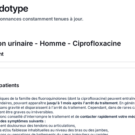
onnances constamment tenues à jour.
ion urinaire - Homme - Ciprofloxacine
nt
patients
tiques de la famille des fluoroquinolones (dont la ciprofloxacine) peuvent entraîn
ndaires, pouvant apparaître
jusqu'à 1 mois après l'arrêt du traitement
. En génér
 sans gravité et disparaissent à l'arrêt du traitement. Cependant, dans de rares c
ent être graves ou irréversibles.
 donc conseillé d'interrompre le traitement et de
contacter rapidement votre mé
n des symptômes suivants :
ent douloureux des tendons ou articulations,
s et/ou faiblesse inhabituelles au niveau des bras ou des jambes,
tions ou sensations de battements du cœur irréguliers ou rapides,