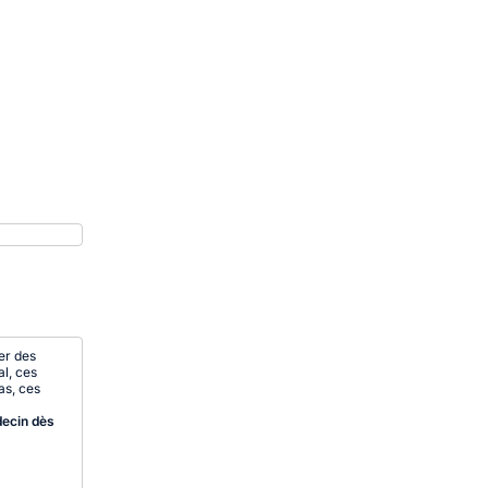
er des
al, ces
as, ces
decin dès