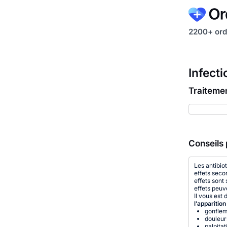
2200+ ord
Infect
Traiteme
Conseils 
Les antibio
effets seco
effets sont
effets peuv
Il vous est
l’apparitio
gonflem
douleur
palpita