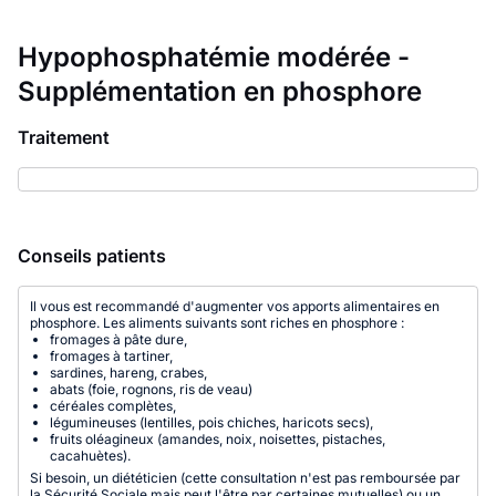
Hypophosphatémie modérée -
Supplémentation en phosphore
Traitement
Conseils patients
Il vous est recommandé d'augmenter vos apports alimentaires en
phosphore. Les aliments suivants sont riches en phosphore :
fromages à pâte dure,
fromages à tartiner,
sardines, hareng, crabes,
abats (foie, rognons, ris de veau)
céréales complètes,
légumineuses (lentilles, pois chiches, haricots secs),
fruits oléagineux (amandes, noix, noisettes, pistaches,
cacahuètes).
Si besoin, un diététicien (cette consultation n'est pas remboursée par
la Sécurité Sociale mais peut l'être par certaines mutuelles) ou un