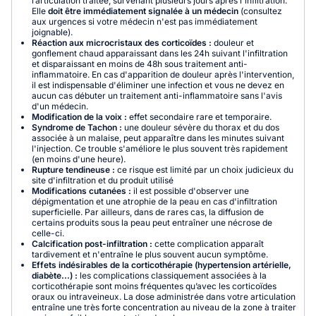
l’articulation traitée, survenant plusieurs jours après l'infiltration.
Elle
doit être immédiatement signalée à un médecin
(consultez
aux urgences si votre médecin n'est pas immédiatement
joignable).
Réaction aux microcristaux des corticoïdes :
douleur et
gonflement chaud apparaissant dans les 24h suivant l'infiltration
et disparaissant en moins de 48h sous traitement anti-
inflammatoire. En cas d'apparition de douleur après l'intervention,
il est indispensable d'éliminer une infection et vous ne devez en
aucun cas débuter un traitement anti-inflammatoire sans l'avis
d'un médecin.
Modification de la voix :
effet secondaire rare et temporaire.
Syndrome de Tachon :
une douleur sévère du thorax et du dos
associée à un malaise, peut apparaître dans les minutes suivant
l'injection. Ce trouble s'améliore le plus souvent très rapidement
(en moins d'une heure).
Rupture tendineuse :
ce risque est limité par un choix judicieux du
site d'infiltration et du produit utilisé
Modifications cutanées :
il est possible d'observer une
dépigmentation et une atrophie de la peau en cas d'infiltration
superficielle. Par ailleurs, dans de rares cas, la diffusion de
certains produits sous la peau peut entraîner une nécrose de
celle-ci.
Calcification post-infiltration :
cette complication apparaît
tardivement et n'entraîne le plus souvent aucun symptôme.
Effets indésirables de la corticothérapie (hypertension artérielle,
diabète...) :
les complications classiquement associées à la
corticothérapie sont moins fréquentes qu’avec les corticoïdes
oraux ou intraveineux. La dose administrée dans votre articulation
entraîne une très forte concentration au niveau de la zone à traiter