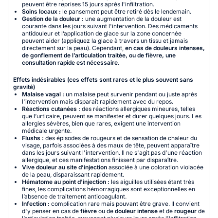
peuvent être reprises 15 jours après l'infiltration.
Soins locaux :
le pansement peut être retiré dès le lendemain.
Gestion de la douleur :
une augmentation de la douleur est
courante dans les jours suivant l'intervention. Des médicaments
antidouleur et l’application de glace sur la zone concernée
peuvent aider (appliquez la glace à travers un tissu et jamais
directement sur la peau). Cependant,
en cas de douleurs intenses,
de gonflement de l’articulation traitée, ou de fièvre, une
consultation rapide est nécessaire
.
Effets indésirables (ces effets sont rares et le plus souvent sans
gravité)
Malaise vagal :
un malaise peut survenir pendant ou juste après
l'intervention mais disparaît rapidement avec du repos.
Réactions cutanées :
des réactions allergiques mineures, telles
que l’urticaire, peuvent se manifester et durer quelques jours. Les
allergies sévères, bien que rares, exigent une intervention
médicale urgente.
Flushs :
des épisodes de rougeurs et de sensation de chaleur du
visage, parfois associées à des maux de tête, peuvent apparaître
dans les jours suivant l'intervention. Il ne s'agit pas d'une réaction
allergique, et ces manifestations finissent par disparaître.
Vive douleur au site d’injection
associée à une coloration violacée
de la peau, disparaissant rapidement.
Hématome au point d'injection :
les aiguilles utilisées étant très
fines, les complications hémorragiques sont exceptionnelles en
l’absence de traitement anticoagulant.
Infection :
complication rare mais pouvant être grave. Il convient
d'y penser en cas de
fièvre
ou de
douleur intense
et de
rougeur
de