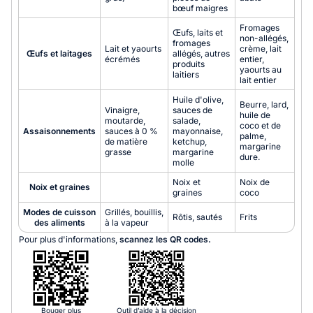
bœuf maigres
Fromages
Œufs, laits et
non-allégés,
fromages
Lait et yaourts
crème, lait
Œufs et laitages
allégés, autres
écrémés
entier,
produits
yaourts au
laitiers
lait entier
Huile d'olive,
Beurre, lard,
Vinaigre,
sauces de
huile de
moutarde,
salade,
coco et de
Assaisonnements
sauces à 0 %
mayonnaise,
palme,
de matière
ketchup,
margarine
grasse
margarine
dure.
molle
Noix et
Noix de
Noix et graines
graines
coco
Modes de cuisson
Grillés, bouillis,
Rôtis, sautés
Frits
des aliments
à la vapeur
Pour plus d'informations,
scannez les QR codes.
Bouger plus
Outil d’aide à la décision