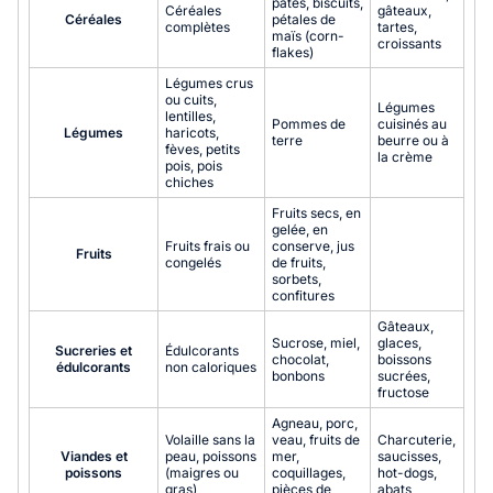
pâtes, biscuits,
Céréales
gâteaux,
Céréales
pétales de
complètes
tartes,
maïs (corn-
croissants
flakes)
Légumes crus
ou cuits,
Légumes
lentilles,
Pommes de
cuisinés au
Légumes
haricots,
terre
beurre ou à
fèves, petits
la crème
pois, pois
chiches
Fruits secs, en
gelée, en
Fruits frais ou
conserve, jus
Fruits
congelés
de fruits,
sorbets,
confitures
Gâteaux,
Sucrose, miel,
glaces,
Sucreries et
Édulcorants
chocolat,
boissons
édulcorants
non caloriques
bonbons
sucrées,
fructose
Agneau, porc,
Volaille sans la
veau, fruits de
Charcuterie,
Viandes et
peau, poissons
mer,
saucisses,
poissons
(maigres ou
coquillages,
hot-dogs,
gras)
pièces de
abats