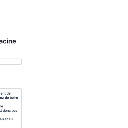
acine
ment de
tez de boire
ne
est donc pas
au et au