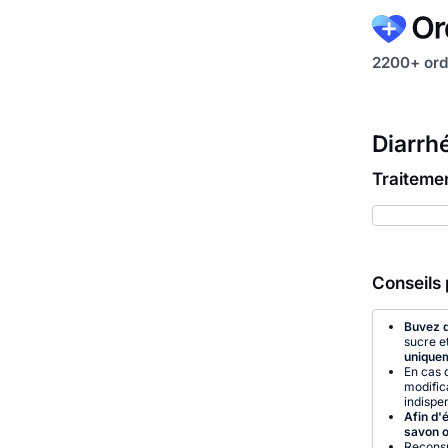
2200+ ord
Diarrh
Traiteme
Conseils 
Buvez d
sucre e
uniquem
En cas 
modifica
indispe
Afin d'
savon o
Reconsu