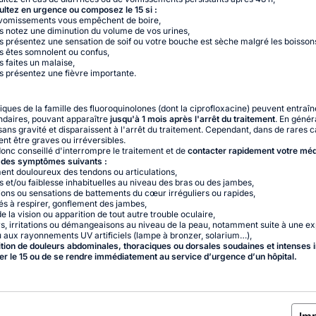
ltez en urgence ou composez le 15 si :
 vomissements vous empêchent de boire,
s notez une diminution du volume de vos urines,
s présentez une sensation de soif ou votre bouche est sèche malgré les boisson
s êtes somnolent ou confus,
 faites un malaise,
s présentez une fièvre importante.
tiques de la famille des fluoroquinolones (dont la ciprofloxacine) peuvent entraîn
ndaires, pouvant apparaître
jusqu'à 1 mois après l'arrêt du traitement
. En génér
 sans gravité et disparaissent à l'arrêt du traitement. Cependant, dans de rares c
ent être graves ou irréversibles.
 donc conseillé d'interrompre le traitement et de
contacter rapidement votre mé
n des symptômes suivants :
ent douloureux des tendons ou articulations,
s et/ou faiblesse inhabituelles au niveau des bras ou des jambes,
tions ou sensations de battements du cœur irréguliers ou rapides,
tés à respirer, gonflement des jambes,
e la vision ou apparition de tout autre trouble oculaire,
s, irritations ou démangeaisons au niveau de la peau, notamment suite à une ex
ou aux rayonnements UV artificiels (lampe à bronzer, solarium…),
ition de douleurs abdominales, thoraciques ou dorsales soudaines et intenses
er le 15 ou de se rendre immédiatement au service d’urgence d’un hôpital.