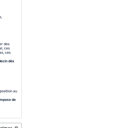
s,
er des
al, ces
as, ces
decin dès
position au
 impose de