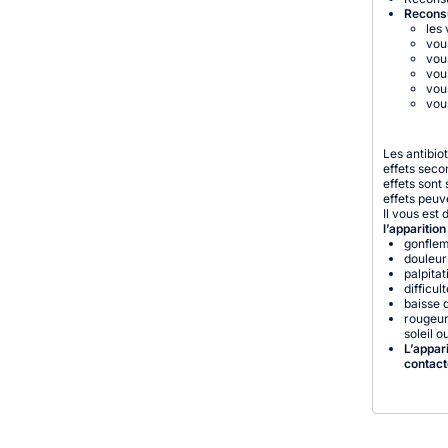
Reconsu
les
vou
vou
vou
vous
vou
Les antibio
effets seco
effets sont
effets peuv
Il vous est
l’apparitio
gonflem
douleur
palpita
difficul
baisse d
rougeur
soleil 
L’appar
contact