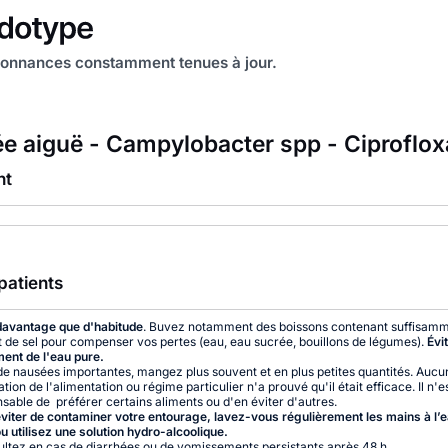
onnances constamment tenues à jour.
ée aiguë - Campylobacter spp - Ciproflox
nt
patients
avantage que d'habitude
. Buvez notamment des boissons contenant suffisam
t de sel pour compenser vos pertes (eau, eau sucrée, bouillons de légumes).
Évi
ent de l'eau pure.
de nausées importantes, mangez plus souvent et en plus petites quantités. Aucu
tion de l'alimentation ou régime particulier n'a prouvé qu'il était efficace. Il n'
nsable de préférer certains aliments ou d'en éviter d'autres.
éviter de contaminer votre entourage, lavez-vous régulièrement les mains à l’e
u utilisez une solution hydro-alcoolique.
ltez en cas de diarrhées ou de vomissements persistants après 48 h,