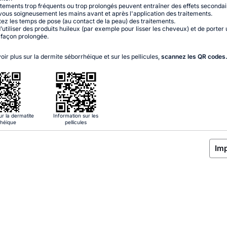
itements trop fréquents ou trop prolongés peuvent entraîner des effets secondai
ous soigneusement les mains avant et après l'application des traitements.
ez les temps de pose (au contact de la peau) des traitements.
d’utiliser des produits huileux (par exemple pour lisser les cheveux) et de porter
 façon prolongée
.
oir plus sur la dermite séborrhéique et sur les pellicules,
scannez les QR codes
ur la dermatite
Information sur les
rhéique
pellicules
Im