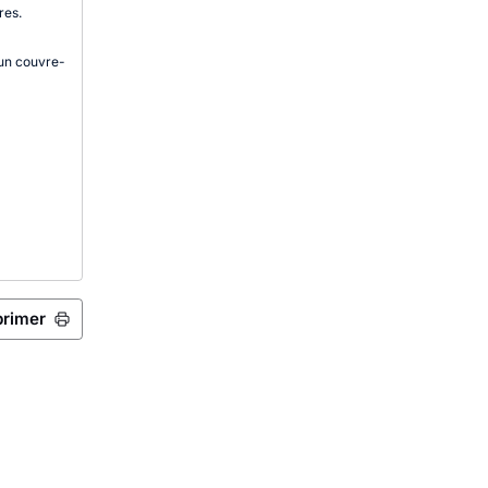
res.
 un couvre-
.
primer