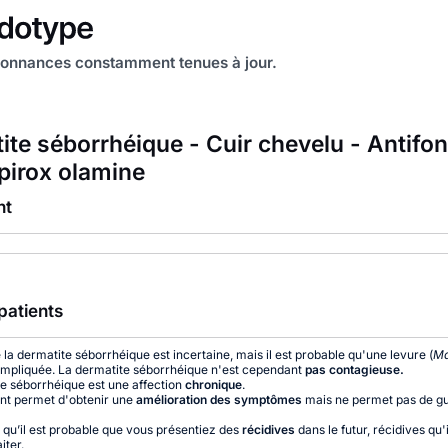
onnances constamment tenues à jour.
ite séborrhéique - Cuir chevelu - Antifo
opirox olamine
nt
patients
e la dermatite séborrhéique est incertaine, mais il est probable qu'une levure (
Ma
t impliquée. La dermatite séborrhéique n'est cependant
pas contagieuse.
e séborrhéique est une affection
chronique
.
nt permet d'obtenir une
amélioration des symptômes
mais ne permet pas de gu
qu’il est probable que vous présentiez des
récidives
dans le futur, récidives qu'
iter.