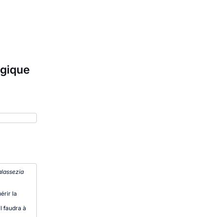
ngique
lassezia
érir la
il faudra à