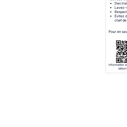
Des tra
Lavez-v
Respect
Évitez 
chef de
Pour en sav
Information s
sébor