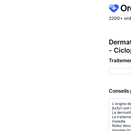
2200+ ord
Dermat
- Cicl
Traiteme
Conseils 
L'origine d
furfur
) soi
La dermatit
Le traiteme
maladie.
Notez donc 
nouveau tra