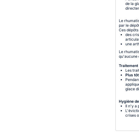
de la g
directe
Le rhumatis
par le dépô
Ces dépôts 
des cri
articula
une art
Le rhumati
qu'aucune c
Traitement
Les tra
Plus tô
Pendant 
appliqu
glace d
Hygiène de 
Il n'y a
L'évict
crises 