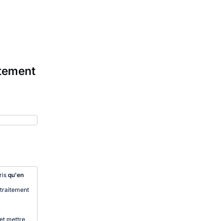
itement
pris
qu'en
traitement
 et mettre