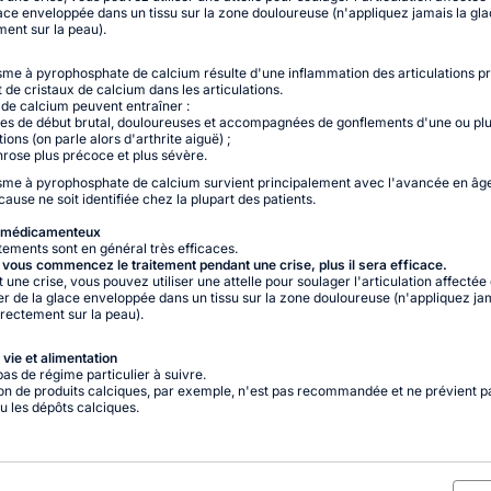
lace enveloppée dans un tissu sur la zone douloureuse (n'appliquez jamais la gl
ment sur la peau).
me à pyrophosphate de calcium résulte d'une inflammation des articulations 
t de cristaux de calcium dans les articulations.
de calcium peuvent entraîner :
ses de début brutal, douloureuses et accompagnées de gonflements d'une ou plu
tions (on parle alors d'arthrite aiguë) ;
hrose plus précoce et plus sévère.
sme à pyrophosphate de calcium survient principalement avec l'avancée en âg
ause ne soit identifiée chez la plupart des patients.
 médicamenteux
itements sont en général très efficaces.
t vous commencez le traitement pendant une crise, plus il sera efficace.
une crise, vous pouvez utiliser une attelle pour soulager l'articulation affectée 
er de la glace enveloppée dans un tissu sur la zone douloureuse (n'appliquez ja
irectement sur la peau).
vie et alimentation
 pas de régime particulier à suivre.
ion de produits calciques, par exemple, n'est pas recommandée et ne prévient p
ou les dépôts calciques.