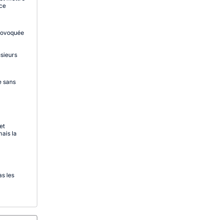
ace
provoquée
sieurs
e sans
et
mais la
as les