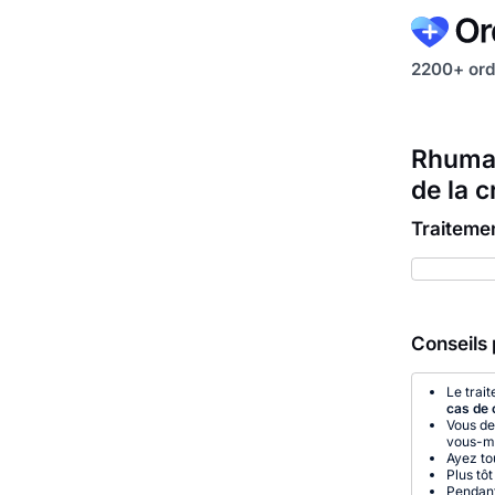
2200+ ord
Rhumat
de la c
Traiteme
Conseils 
Le trait
cas de 
Vous de
vous-m
Ayez to
Plus tô
Pendant 