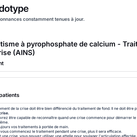
onnances constamment tenues à jour.
isme à pyrophosphate de calcium - Tra
rise (AINS)
nt
patients
ement de la crise doit être bien différencié du traitement de fond. Il ne doit être 
crise.
vrez être capable de reconnaître quand une crise commence pour démarrer le 
ême.
ujours vos traitements à portée de main.
t vous commencez le traitement pendant une crise, plus il sera efficace.
une crise, vous pouvez utiliser une attelle pour soulager l'articulation affectée