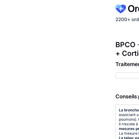
2200+ ord
BPCO -
+ Cort
Traiteme
Conseils 
La broncho
associant u
poumons). C
Il n’existe
mesures per
La mesure l
Le tabac es