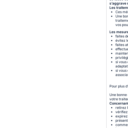
s’aggrave 
Les traitem
Ces mé
Une bon
traitem
vos po
Les mesures
faites de
évitez l
faites a
effectu
maintene
privilég
si vous
adaptat
si vous
associa
Pour plus d
Une bonne c
votre trait
Concernant
retirez
vérifiez
expirez
présente
commenc