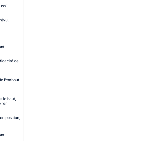
ussi
révu,
ant
ficacité de
de l’embout
s le haut,
irer
en position,
ant