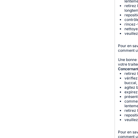
lenteme
retirez
longtem
reposit
contrôl
rincez-v
nettoye
veuillez
Pour en sav
comment ut
Une bonne c
votre trait
Concernant
retirez
vérifie
buccal,
agitez b
expirez
présente
commenc
lenteme
retirez
reposit
veuille
Pour en sav
comment ut