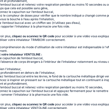
nt et profondément,
 l’embout buccal et retenez votre respiration pendant au moins 10 secondes ou a
ps que cela est possible sans gêne,
ionnez le capuchon sur l’embout buccal,
ez le compteur de doses pour vérifier que le nombre indiqué a changé comme p
ous la bouche à l’eau après l’inhalation,
z l’embout buccal avec un chiffon sec (n’utilisez pas d’eau),
 rapporter l’inhalateur à la pharmacie une fois vide.
oir plus,
cliquez ou scannez le QR code
pour accéder à une vidéo vous expliqu
iliser votre inhalateur TRIMBOW correctement.
ompréhension du mode d'utilisation de votre inhalateur est indispensable à l'ef
ement.
 votre inhalateur VENTOLINE :
 le capuchon de l’embout buccal,
z l’absence de corps étrangers à l’intérieur de l’inhalateur notamment au niveau 
ien l'inhalateur,
 profondément en dehors de l'inhalateur,
z l’embout buccal entre les lèvres, le fond de la cartouche métallique dirigé ver
ez à inspirer en pressant sur la cartouche métallique tout en continuant à insp
nt et profondément,
 l’embout buccal et retenez votre respiration pendant au moins 10 secondes,
ionnez le capuchon sur l’embout buccal et appuyez fermement pour le remettre 
z ramener l’inhalateur à la pharmacie une fois vide.
oir plus,
cliquez ou scannez le QR code
pour accéder à une vidéo vous expliqu
iliser votre inhalateur VENTOLINE correctement.