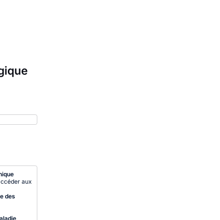
rgique
nique
’accéder aux
ste des
aladie