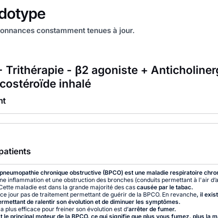
onnances constamment tenues à jour.
 Trithérapie - β2 agoniste + Anticholine
icostéroïde inhalé
nt
patients
pneumopathie chronique obstructive (BPCO) est une maladie respiratoire chro
ne inflammation et une obstruction des bronches (conduits permettant à l'air d
ette maladie est dans la grande majorité des cas
causée par le tabac.
 à ce jour pas de traitement permettant de guérir de la BPCO. En revanche
, il exi
mettant de ralentir son évolution et de diminuer les symptômes.
a plus efficace pour freiner son évolution est d’
arrêter de fumer.
t le principal moteur de la BPCO, ce qui signifie que plus vous fumez, plus la m