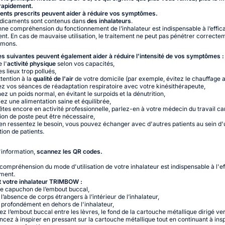
rapidement.
ents prescrits peuvent aider à réduire vos symptômes.
dicaments sont contenus dans
des inhalateurs
.
ne compréhension du fonctionnement de l’inhalateur est indispensable à l’effic
ent. En cas de mauvaise utilisation, le traitement ne peut pas pénétrer correct
umons.
 suivantes peuvent également aider à réduire l’intensité de vos symptômes :
 l'
activité physique
selon vos capacités,
es lieux trop pollués,
ttention à la
qualité de l'air
de votre domicile (par exemple, évitez le chauffage a
ez vos séances de réadaptation respiratoire avec votre kinésithérapeute,
z un poids normal, en évitant le surpoids et la dénutrition,
iez une alimentation saine et équilibrée,
 êtes encore en activité professionnelle, parlez-en à votre médecin du travail ca
ion de poste peut être nécessaire,
 en ressentez le besoin, vous pouvez échanger avec d'autres patients au sein d
tion de patients.
'information,
scannez les QR codes.
ompréhension du mode d'utilisation de votre inhalateur est indispensable à l'ef
ement.
 votre inhalateur TRIMBOW :
 le capuchon de l’embout buccal,
 l’absence de corps étrangers à l’intérieur de l’inhalateur,
 profondément en dehors de l'inhalateur,
z l’embout buccal entre les lèvres, le fond de la cartouche métallique dirigé ver
ez à inspirer en pressant sur la cartouche métallique tout en continuant à insp