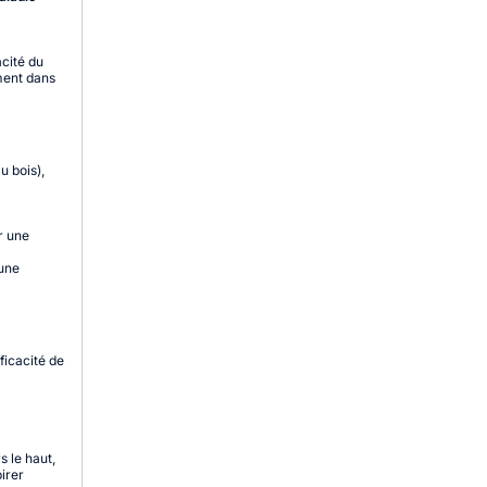
acité du
ement dans
u bois),
r une
'une
ficacité de
s le haut,
irer