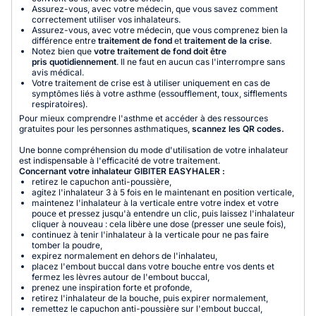
Assurez-vous, avec votre médecin, que vous savez comment
correctement utiliser vos inhalateurs.
Assurez-vous, avec votre médecin, que vous comprenez bien la
différence entre
traitement de fond
et
traitement de la crise
.
Notez bien que
votre traitement de fond doit être
pris quotidiennement
. Il ne faut en aucun cas l'interrompre sans
avis médical.
Votre traitement de crise est à utiliser uniquement en cas de
symptômes liés à votre asthme (essoufflement, toux, sifflements
respiratoires).
Pour mieux comprendre l'asthme et accéder à des ressources
gratuites pour les personnes asthmatiques,
scannez les QR codes.
Une bonne compréhension du mode d'utilisation de votre inhalateur
est indispensable à l'efficacité de votre traitement.
Concernant votre inhalateur GIBITER EASYHALER :
retirez le capuchon anti-poussière,
agitez l'inhalateur 3 à 5 fois en le maintenant en position verticale,
maintenez l'inhalateur à la verticale entre votre index et votre
pouce et pressez jusqu'à entendre un clic, puis laissez l'inhalateur
cliquer à nouveau : cela libère une dose (presser une seule fois),
continuez à tenir l'inhalateur à la verticale pour ne pas faire
tomber la poudre,
expirez normalement en dehors de l'inhalateu,
placez l'embout buccal dans votre bouche entre vos dents et
fermez les lèvres autour de l'embout buccal,
prenez une inspiration forte et profonde,
retirez l'inhalateur de la bouche, puis expirer normalement,
remettez le capuchon anti-poussière sur l'embout buccal,